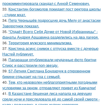
прокомментировала скандал с Анной Семенович.
33.
Константин богомолов покидает пост ректора школы
- студии мхат.
34.
Петр Чернышёв подросшую дочь Милу от анастасии
Заворотнюк показал.
35.
"Отдаёт Всего Себя Дочке от Новой Избранницы" -
фанаты Андрея Аршавина разделились на два лагеря.
36.
Территория мужского минимализма.
37.
Кристина асмус снимок с отпуска вместе с дочерью
Настей публикует.
38.
Папарацци опубликовали неудачные фото бритни
Спирс и расстроили поп-звезду.
39.
57-Летняя Светлана Бондарчук в откровенном
бикини отдыхает на гоа с семьей.
40.
Тем, кто недоволен неблагоприятными погодными
условиями за окном, отправляют привет из Камчатки!
41.
В Казахстане бешеная лиса напала на девушку
среди ночи и преследовала её до самой своей смерти -
кадры получились в стиле жутких хорроров.