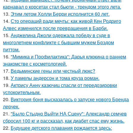
карнавал о корсетах стал бьюти - трендом этого лета.
13.
Этим летом Холли Берри исполнится 60 лет.
14.
Сто операций ради мечты: как живой Кен Родриго
Алвес изменился после превращения в Барби.
15.
Анджелина Джоли одержала победу в суде в
многолетнем конфликте с бывшим мужем Брэдом
питтом.
16.
"Мимика и Профилактика": Дарья клюкина о раннем
знакомстве с косметологией.
17.
Ведьминские гены или честный люкс?
18.
У памелы андерсон и тома круза роман.
19.
Актрису Анну казючиц спасли от передозировки
успокоительным.
20.
Виктория боня высказалась о запуске нового Бренда
лерчек.
21.
"Было Стыдно Выйти НА Сцену": Александр семчев
сбросил 100 кг и рассказал, как диабет спас ему жизнь.
22.
Будущее детского плавания рождается здесь: