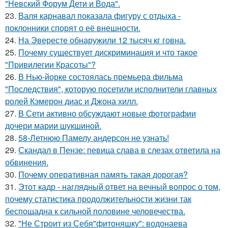
"Невский Форум Дети и Вода".
23.
Валя карнавал показала фигуру с отдыха -
поклонники спорят о её внешности.
24.
На Эвересте обнаружили 12 тысяч кг говна.
25.
Почему существует дискриминация и что такое
"Привилегии Красоты"?
26.
В Нью-йорке состоялась премьера фильма
"Последствия", которую посетили исполнители главных
ролей Кэмерон диас и Джона хилл.
27.
В Сети активно обсуждают новые фотографии
дочери марии шукшиной.
28.
58-Летнюю Памелу андерсон не узнать!
29.
Скандал в Пензе: певица слава в слезах ответила на
обвинения.
30.
Почему оперативная память такая дорогая?
31.
Этот кадр - наглядный ответ на вечный вопрос о том,
почему статистика продолжительности жизни так
беспощадна к сильной половине человечества.
32.
"Не Строит из Себя"фитоняшку": водонаева