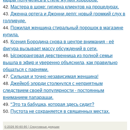
42.
Мастера в шоке: гигиена клиентов на процедурах.
43.
Дженна ортега и Джонни депп: новый громкий слух в
голливуде.
44.
Пожилая женщина стиральный порошок в магазине
купила.
45.
Ксения Бородина снова в центре внимания - её
фигура вызывает массу обсуждений в сети.
46.
Ысокоранговая девственница из полной семьи
вышла в эфир и уверенно объяснила, как правильно
общаться с парнями.
47.
Сильная и точно независимая женщина!
48.
Джейкоб элорди столкнулся с неприятным
следствием своей популярности - постоянным
вниманием папарацци.
49.
"Это та бабушка, которая здесь сидит?
50.
Пустота не сохраняется в священных местах.
© 2026 90-60-90 | Спортивные девушки