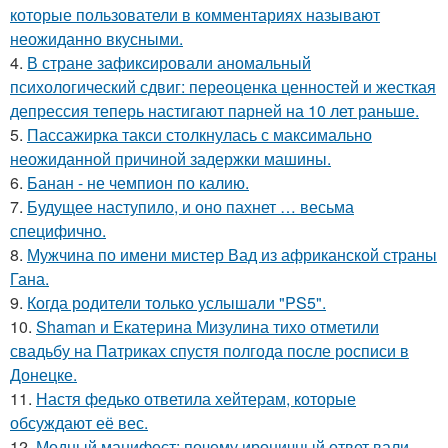
которые пользователи в комментариях называют
неожиданно вкусными.
4.
В стране зафиксировали аномальный
психологический сдвиг: переоценка ценностей и жесткая
депрессия теперь настигают парней на 10 лет раньше.
5.
Пассажирка такси столкнулась с максимально
неожиданной причиной задержки машины.
6.
Банан - не чемпион по калию.
7.
Будущее наступило, и оно пахнет … весьма
специфично.
8.
Мужчина по имени мистер Вад из африканской страны
Гана.
9.
Когда родители только услышали "PS5".
10.
Shaman и Екатерина Мизулина тихо отметили
свадьбу на Патриках спустя полгода после росписи в
Донецке.
11.
Настя федько ответила хейтерам, которые
обсуждают её вес.
12.
Модный манифест: почему ироничный ответ вали