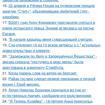
16.
22 апреля в Fitness House на пулковском прошло
занятие "Степ+", объединившее любителей степ -
аэробики.
17.
В2001 году Анну Курникову пригласили сняться в
клипе испанского певца Энрике иглесиаса на песню
Escape.
18.
"В начале карьеры меня сумасшедшей считали.
19.
Суд отклонил 10 из 13 исков актрисы о с * ксуальных
домогательствах и клевете.
20.
"Задержали по Делу о Запрещённых Веществах" -
звезда сериала "постучись в мою дверь" была
арестована в аэропорту Стамбула.
21.
Когда парень слов на ветер не бросает.
22.
Райан гослинг сделал редкое признание о личной
жизни с Евой мендес.
23.
Актер Николас Брэндон скончался во сне от
естественных причин, сообщили его родственники.
24.
"Я Теперь Хозяйка" - 16-летняя Анна пересильд