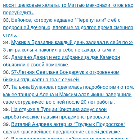
носят шелковые халаты, то Мэттью макконахи готов вас
переубедить.
33.
Бейонсе, которую недавно "Перепутали" с её с
подросшей дочерью, впервые за долгое время сменила
стиль.
34.
Мужик в Бразилии каждый день заливал в себя по 2-
3 литра колы и накопил в себе не сахар, а камни.
35.
Дамиано Давид и его избранница дав Камерон
объявили о своей помолвке.
36.
57-Летняя Светлана Бондарчук в откровенном
бикини отдыхает на гоа с семьей.
37.
Татьяна Буланова поделилась подробностями о том,
как ее танцоры Алена и Максим алалыкины завершили
свое сотрудничество с ней после 20 лет работы.
38.
На отдыхе в Турции Кристина асмус свои
акробатические навыки продемонстрировала.
39.
Виталий Андреев актер из "Трудных Подростков"
сделал красивейшее предложение своей девушке.
40.
В окрестностях астаны действует группа пушистых