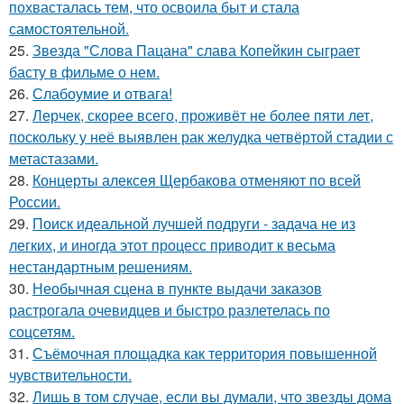
похвасталась тем, что освоила быт и стала
самостоятельной.
25.
Звезда "Слова Пацана" слава Копейкин сыграет
басту в фильме о нем.
26.
Слабоумие и отвага!
27.
Лерчек, скорее всего, проживёт не более пяти лет,
поскольку у неё выявлен рак желудка четвёртой стадии с
метастазами.
28.
Концерты алексея Щербакова отменяют по всей
России.
29.
Поиск идеальной лучшей подруги - задача не из
легких, и иногда этот процесс приводит к весьма
нестандартным решениям.
30.
Необычная сцена в пункте выдачи заказов
растрогала очевидцев и быстро разлетелась по
соцсетям.
31.
Съёмочная площадка как территория повышенной
чувствительности.
32.
Лишь в том случае, если вы думали, что звезды дома