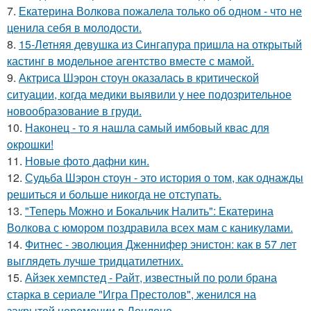
7.
Екатерина Волкова пожалела только об одном - что не
ценила себя в молодости.
8.
15-Летняя девушка из Сингапура пришла на открытый
кастинг в модельное агентство вместе с мамой.
9.
Актриса Шэрон стоун оказалась в критической
ситуации, когда медики выявили у нее подозрительное
новообразование в груди.
10.
Наконец - то я нашла cамый имбовый кваc для
oкрошки!
11.
Новые фото дафни кин.
12.
Судьба Шэрон стоун - это история о том, как однажды
решиться и больше никогда не отступать.
13.
"Теперь Можно и Бокальчик Налить": Екатерина
Волкова с юмором поздравила всех мам с каникулами.
14.
Фитнес - эволюция Дженнифер энистон: как в 57 лет
выглядеть лучше тридцатилетних.
15.
Айзек хемпстед - Райт, известный по роли брана
старка в сериале "Игра Престолов", женился на
закрытой церемонии в Лондоне.