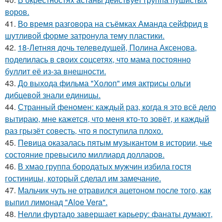
воров.
41.
Во время разговора на съёмках Аманда сейфрид в
шутливой форме затронула тему пластики.
42.
18-Летняя дочь телеведущей, Полина Аксенова,
поделилась в своих соцсетях, что мама постоянно
буллит её из-за внешности.
43.
До выхода фильма "Холоп" имя актрисы ольги
дибцевой знали единицы.
44.
Странный феномен: каждый раз, когда я это всё дело
вытираю, мне кажется, что меня кто-то зовёт, и каждый
раз грызёт совесть, что я поступила плохо.
45.
Певица оказалась пятым музыкантом в истории, чье
состояние превысило миллиард долларов.
46.
В хмао группа бородатых мужчин избила гостя
гостиницы, который сделал им замечание.
47.
Мальчик чуть не отравился ацетоном после того, как
выпил лимонад "Aloe Vera".
48.
Нелли фуртадо завершает карьеру: фанаты думают,