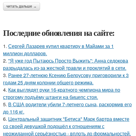
читать дальше →
Последние обновления на сайте:
1.
Сергей Лазарев купил квартиру в Майами за 1
миллион долларов.
2.
"Я уже год Пытаюсь Просто Выжить": Анна седокова
разрыдалась из-за жесткой травли и проклятий в сети.
3.
Ранее 27-летнюю Ксению Белоусову приговорили к 3
годам 25 дням колонии общего режима.
4.
Как выглядят руки 16-кратного чемпиона мира по
строгому подъёму штанги на бицепс стоя.
5.
В США родители убили 7-летнего сына, раскормив его
до 116 кг.
6.
Центральный защитник "Бетиса" Марк бартра вместе
со своей девушкой подошёл к отношениям с
неожиданной серьёзностью - вплоть до формальностей.