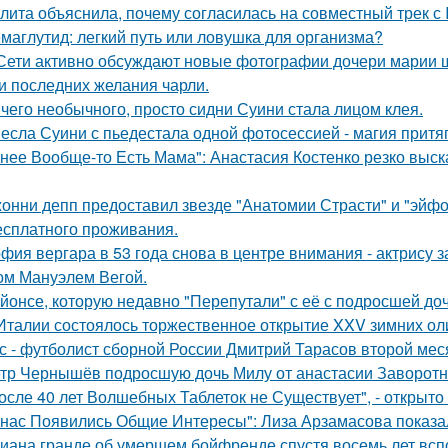
лита объяснила, почему согласилась на совместный трек с 
маглутид: легкий путь или ловушка для организма?
Сети активно обсуждают новые фотографии дочери марии 
и последних желания чарли.
чего необычного, просто сидни Суини стала лицом клея.
есла Суини с пьедестала одной фотосессией - магия притя
 нее Вообще-то Есть Мама": Анастасия Костенко резко выс
онни депп предоставил звезде "Анатомии Страсти" и "эйфо
есплатного проживания.
фия вергара в 53 года снова в центре внимания - актрису 
ом Мануэлем Вегой.
йонсе, которую недавно "Перепутали" с её с подросшей до
Италии состоялось торжественное открытие XXV зимних ол
с - футболист сборной России Дмитрий Тарасов второй мес
тр Чернышёв подросшую дочь Милу от анастасии Заворотн
осле 40 лет Волшебных Таблеток не Существует", - открыто
 нас Появились Общие Интересы": Лиза Арзамасова показа
иана гранде об умершем бойфренде спустя восемь лет всп