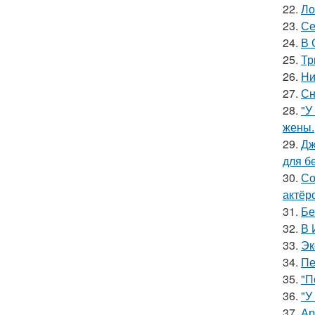
22.
Ло
23.
Се
24.
В 
25.
Тр
26.
Ни
27.
Сн
28.
"У
жены.
29.
Дж
для б
30.
Со
актёр
31.
Бе
32.
В 
33.
Эк
34.
Пе
35.
"П
36.
"У
37.
Ар