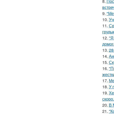
8.
Пос
встреч
9.
"Ме
10.
Уч
11.
Ср
грудь
12.
"Я
домог
13.
28
14.
Ан
15.
Ск
16.
"П
жестк
17.
Ме
18.
У 
19.
Хе
скоро.
20.
В 
21.
"К