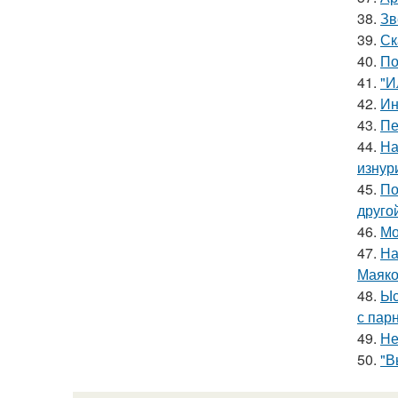
38.
Зв
39.
Ск
40.
По
41.
"И
42.
Ин
43.
Пе
44.
На
изнур
45.
По
друго
46.
Мо
47.
На
Маяко
48.
Ыс
с пар
49.
Не
50.
"В