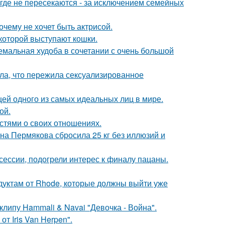
де не пересекаются - за исключением семейных
очему не хочет быть актрисой.
которой выступают кошки.
емальная худоба в сочетании с очень большой
ла, что пережила сексуализированное
цей одного из самых идеальных лиц в мире.
ой.
стями о своих отношениях.
ана Пермякова сбросила 25 кг без иллюзий и
сессии, подогрели интерес к финалу пацаны.
дуктам от Rhode, которые должны выйти уже
клипу Hammali & Navai "Девочка - Война".
т Iris Van Herpen".