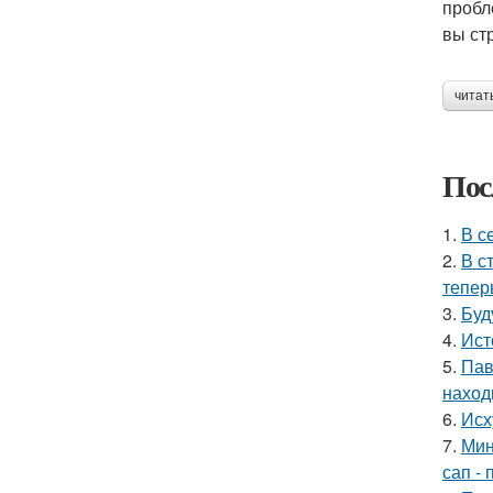
пробл
вы ст
читат
Пос
1.
В с
2.
В с
тепер
3.
Буд
4.
Ист
5.
Пав
наход
6.
Исх
7.
Мин
сап - 