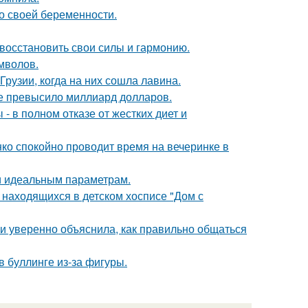
о своей беременности.
восстановить свои силы и гармонию.
мволов.
Грузии, когда на них сошла лавина.
ие превысило миллиард долларов.
- в полном отказе от жестких диет и
енко спокойно проводит время на вечеринке в
 и идеальным параметрам.
 находящихся в детском хосписе "Дом с
и уверенно объяснила, как правильно общаться
 буллинге из-за фигуры.