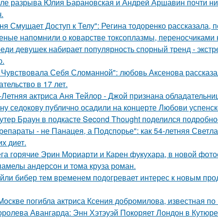
ле разрыва Юлия Барановская и Андрей Аршавин почти ниг
.
ня Смущает Доступ к Телу": Регина тодоренко рассказала, п
еные напомнили о коварстве токсоплазмы, переносчиками 
еди девушек набирает популярность спорный тренд - экстр
ю.
 Чувствовала Себя Сломанной": любовь Аксенова рассказа
ательство в 17 лет.
-Летняя актриса Аня Тейлор - Джой признана обладательни
ну седокову публично осадили на концерте Любови успенск
утер Браун в подкасте Second Thought поделился подробно
репараты - не Панацея, а Подспорье": как 54-летняя Светл
их диет.
га горячие Эрин Мориарти и Карен фукухара, в новой фото
памелы андерсон и тома круза роман.
йли бибер тем временем подогревает интерес к новым про
Москве погибла актриса Ксения добромилова, известная по 
оролева Авангарда: Энн Хэтэуэй Покоряет Лондон в Кутюре о