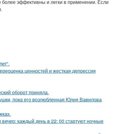
е более эффективны и легки в применении. Если
.
лет".
ереоценка ценностей и жесткая депрессия
ский оборот приняла.
ушки, пока его возлюбленная Юлия Вавилова
жках.
вечер: каждый день в 22: 00 стартуют ночные