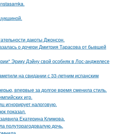
Instasamka.
шукшиной.
гательности дакоты Джонсон.
казалась о дочери Дмитрия Тарасова от бывшей
рии" Эрику Дэйну свой особняк в Лос-анджелесе
заметили на свидании с 33-летним испанским
черью, впервые за долгое время сменила стиль.
импийских игр.
яц игнорирует налоговую.
юк показал.
 заявила Екатерина Климова.
ла полуторагодовалую дочь.
омнила.