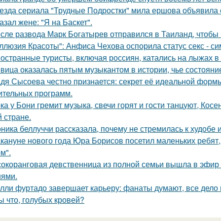
езда сериала "Трудные Подростки" мила ершова объявила 
азал жене: "Я на Баскет".
сле развода Марк Богатырев отправился в Таиланд, чтобы 
ллюзия Красоты": Анфиса Чехова оспорила статус секс - си
остранные туристы, включая россиян, катались на лыжах в 
вица оказалась пятым музыкантом в истории, чье состоян
дя Сысоева честно признается: секрет её идеальной формы 
ительных программ.
ка у Бони гремит музыка, свечи горят и гости танцуют, Кос
й стране.
ника беллуччи рассказала, почему не стремилась к худобе
кануне нового года Юра Борисов посетил маленьких ребят,
м".
окоранговая девственница из полной семьи вышла в эфир 
нями.
лли фуртадо завершает карьеру: фанаты думают, все дело в
ы что, голубых кровей?