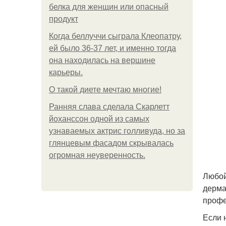
белка для женщин или опасный
продукт
Когда беллуччи сыграла Клеопатру,
ей было 36-37 лет, и именно тогда
она находилась на вершине
карьеры.
О такой диете мечтаю многие!
Ранняя слава сделала Скарлетт
йоханссон одной из самых
узнаваемых актрис голливуда, но за
глянцевым фасадом скрывалась
огромная неуверенность.
Любой
дерма
профе
Если 