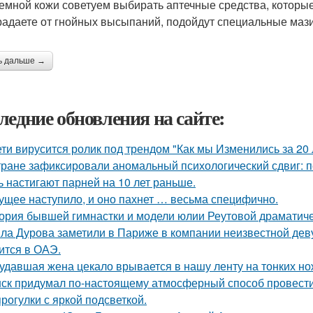
емной кожи советуем выбирать аптечные средства, которы
радаете от гнойных высыпаний, подойдут специальные мази
ь дальше →
ледние обновления на сайте:
ети вирусится ролик под трендом "Как мы Изменились за 20 
тране зафиксировали аномальный психологический сдвиг: п
ь настигают парней на 10 лет раньше.
ущее наступило, и оно пахнет … весьма специфично.
ория бывшей гимнастки и модели юлии Реутовой драматиче
ла Дурова заметили в Париже в компании неизвестной дев
ится в ОАЭ.
удавшая жена цекало врывается в нашу ленту на тонких но
ск придумал по-настоящему атмосферный способ провести 
прогулки с яркой подсветкой.