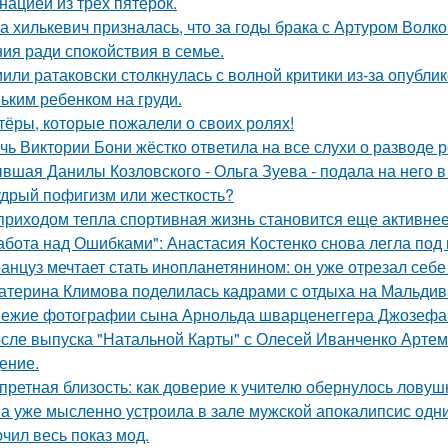
нацией из трёх пятёрок.
а хилькевич призналась, что за годы брака с Артуром Волк
ия ради спокойствия в семье.
или ратаковски столкнулась с волной критики из-за опубли
ьким ребенком на груди.
тёры, которые пожалели о своих ролях!
чь Виктории Бони жёстко ответила на все слухи о разводе 
вшая Данилы Козловского - Ольга Зуева - подала на него в
дрый пофигизм или жесткость?
приходом тепла спортивная жизнь становится еще активнее -
абота над Ошибками": Анастасия Костенко снова легла под 
анцуз мечтает стать инопланетянином: он уже отрезал себе
атерина Климова поделилась кадрами с отдыха на Мальдив
ежие фотографии сына Арнольда шварценеггера Джозефа
сле выпуска "Натальной Карты" с Олесей Иванченко Артеми
ение.
претная близость: как доверие к учителю обернулось ловуш
а уже мысленно устроила в зале мужской апокалипсис одн
чил весь показ мод.