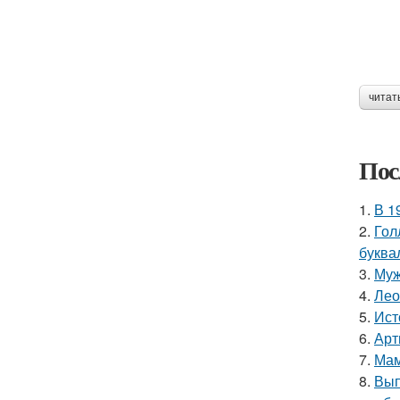
читат
Пос
1.
В 1
2.
Гол
буква
3.
Муж
4.
Лео
5.
Ист
6.
Арт
7.
Мам
8.
Вып