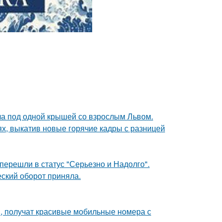
ла под одной крышей со взрослым Львом.
ях, выкатив новые горячие кадры с разницей
перешли в статус "Серьезно и Надолго".
ский оборот приняла.
, получат красивые мобильные номера с