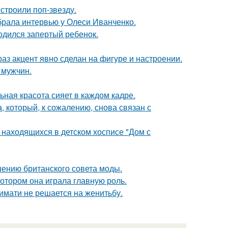
строили поп-звезду.
брала интервью у Олеси Иванченко.
одился запертый ребенок.
раз акцент явно сделан на фигуре и настроении.
 мужчин.
ьная красота сияет в каждом кадре.
, который, к сожалению, снова связан с
 находящихся в детском хосписе "Дом с
шению британского совета моды.
котором она играла главную роль.
имати не решается на женитьбу.