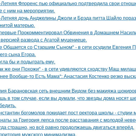
-Летняя Флоренс пью официально подтвердила свои отнош
е с ним на мероприятии.
-Летняя дочь Анджелины Джоли и Брэда питта Шайло пораз
нитой матерью.
первые Прокомментировал Обвинения в Домашнем Насилии
 версией развода с Агатой муцениеце.
е Общается со Старшим Сыном" - в сети осудили Евгения 
его сына Егора.
гла бы и подыграть ему.
ак же они Похожи" - в сети удивляются сходству Маш милаш
 нее Вообще-то Есть Мама": Анастасия Костенко резко выс
ия Барановская сеть внешним Видом без макияжа шокиро
шь в том случае, если вы думали, что звезды дома носят ш
бедить.
нстантин богомолов покидает пост ректора школы - студии м
наты за Григория лепса после расставания с молодой нев
гда страшно, но всё равно продолжаешь двигаться вперёд.
рритория мужского минимализма.