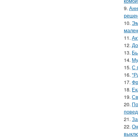
комби
9.
Анн
решен
10.
Эм
мален
11.
Ак
12.
До
13.
Бы
14.
Му
15.
С 
16.
"Р
17.
Фр
18.
Ек
19.
Св
20.
По
повед
21.
За
22.
Он
выклю