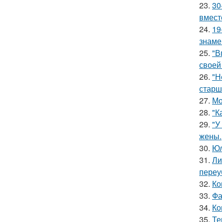
23.
30
вмест
24.
19
знаме
25.
"В
своей
26.
"Н
старш
27.
Мо
28.
"К
29.
"У
жены.
30.
Юл
31.
Ли
переу
32.
Ко
33.
Фа
34.
Ко
35.
Те