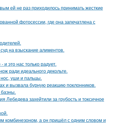
овым ей не раз приходилось принимать жесткие
кованной фотосессии, где она запечатлена с
родителей.
 суд на взыскание алиментов.
 и это нас только радует.
нож ради идеального декольте.
 нос, уши и пальцы.
ах и вызвала бурную реакцию поклонников.
 баэны.
я Лебедева захейтили за грубость и токсичное
кой.
им комбинезоном, а он пришёл с одним словом и