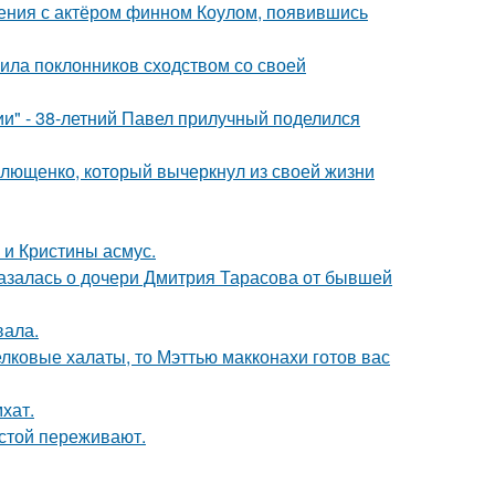
ения с актёром финном Коулом, появившись
ила поклонников сходством со своей
" - 38-летний Павел прилучный поделился
Плющенко, который вычеркнул из своей жизни
 и Кристины асмус.
казалась о дочери Дмитрия Тарасова от бывшей
вала.
елковые халаты, то Мэттью макконахи готов вас
хат.
естой переживают.