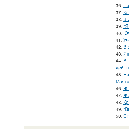
36.
Па
37.
Ко
38.
В 
39.
"Я
40.
Юл
41.
Уч
42.
В 
43.
Ян
44.
В 
дейст
45.
На
Маяко
46.
Же
47.
Жи
48.
Кр
49.
"В
50.
Ст