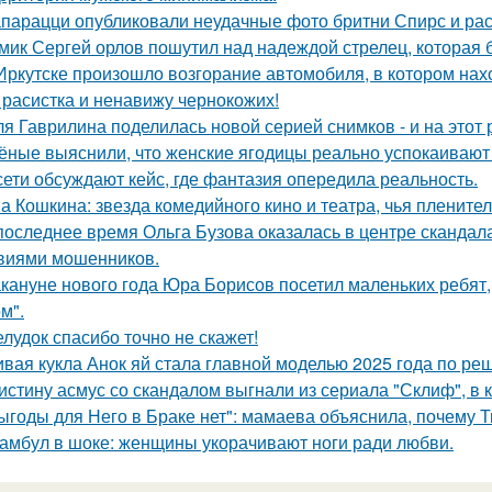
парацци опубликовали неудачные фото бритни Спирс и рас
мик Сергей орлов пошутил над надеждой стрелец, которая 
Иркутске произошло возгорание автомобиля, в котором нах
 расистка и ненавижу чернокожих!
я Гаврилина поделилась новой серией снимков - и на этот 
ёные выяснили, что женские ягодицы реально успокаивают
сети обсуждают кейс, где фантазия опередила реальность.
а Кошкина: звезда комедийного кино и театра, чья пленител
последнее время Ольга Бузова оказалась в центре скандала
виями мошенников.
кануне нового года Юра Борисов посетил маленьких ребят,
м".
лудок спасибо точно не скажет!
вая кукла Анок яй стала главной моделью 2025 года по ре
истину асмус со скандалом выгнали из сериала "Склиф", в 
ыгоды для Него в Браке нет": мамаева объяснила, почему Т
амбул в шоке: женщины укорачивают ноги ради любви.