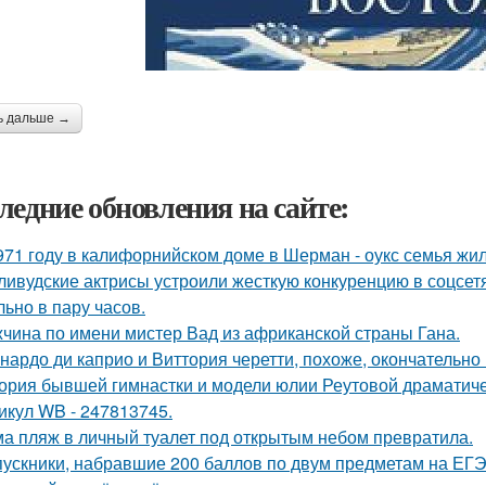
ь дальше →
ледние обновления на сайте:
971 году в калифорнийском доме в Шерман - оукс семья жи
ливудские актрисы устроили жесткую конкуренцию в соцсет
льно в пару часов.
чина по имени мистер Вад из африканской страны Гана.
нардо ди каприо и Виттория черетти, похоже, окончательно 
ория бывшей гимнастки и модели юлии Реутовой драматиче
икул WB - 247813745.
а пляж в личный туалет под открытым небом превратила.
ускники, набравшие 200 баллов по двум предметам на ЕГЭ