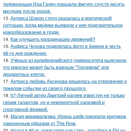
телеведущая Ида Галич показала фигуру спустя десять
месяцев после родов.
13.
Актриса Шэрон стоун оказалась в критической
ситуации, когда медики выявили у нее подозрительное
новообразование в груди.
14.
Как улучшить координацию движений?
15.
Анфиса Чехова поделилась фото в бикини в честь
48-го дня рождения.
16.
Учёные из калифорнийского университета выяснили,
что креатин может быть важным "Топливом" для
дендритных клеток.
17.
Актриса любовь Аксенова решилась на откровение о
тяжелом событии из своего прошлого.
18.
57-Летний актер Дмитрий нагиев известен не только
своим талантом, но и невероятной харизмой и
спортивной формой.
19.
Магия минимализма: Ирина шейк покорила критиков
лаконичным образом от The Row.
20.
Назад в 90-е: зажигательная степ - аэробика в FH на