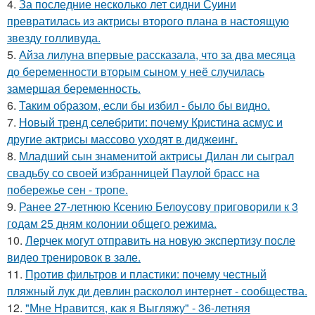
4.
За последние несколько лет сидни Суини
превратилась из актрисы второго плана в настоящую
звезду голливуда.
5.
Айза лилуна впервые рассказала, что за два месяца
до беременности вторым сыном у неё случилась
замершая беременность.
6.
Таким образом, если бы избил - было бы видно.
7.
Новый тренд селебрити: почему Кристина асмус и
другие актрисы массово уходят в диджеинг.
8.
Младший сын знаменитой актрисы Дилан ли сыграл
свадьбу со своей избранницей Паулой брасс на
побережье сен - тропе.
9.
Ранее 27-летнюю Ксению Белоусову приговорили к 3
годам 25 дням колонии общего режима.
10.
Лерчек могут отправить на новую экспертизу после
видео тренировок в зале.
11.
Против фильтров и пластики: почему честный
пляжный лук ди девлин расколол интернет - сообщества.
12.
"Мне Нравится, как я Выгляжу" - 36-летняя