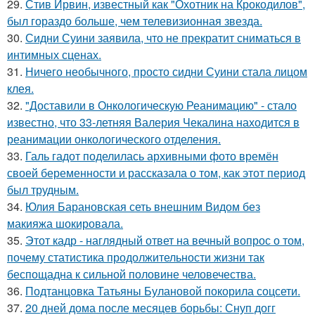
29.
Стив Ирвин, известный как "Охотник на Крокодилов",
был гораздо больше, чем телевизионная звезда.
30.
Сидни Суини заявила, что не прекратит сниматься в
интимных сценах.
31.
Ничего необычного, просто сидни Суини стала лицом
клея.
32.
"Доставили в Онкологическую Реанимацию" - стало
известно, что 33-летняя Валерия Чекалина находится в
реанимации онкологического отделения.
33.
Галь гадот поделилась архивными фото времён
своей беременности и рассказала о том, как этот период
был трудным.
34.
Юлия Барановская сеть внешним Видом без
макияжа шокировала.
35.
Этот кадр - наглядный ответ на вечный вопрос о том,
почему статистика продолжительности жизни так
беспощадна к сильной половине человечества.
36.
Подтанцовка Татьяны Булановой покорила соцсети.
37.
20 дней дома после месяцев борьбы: Снуп догг