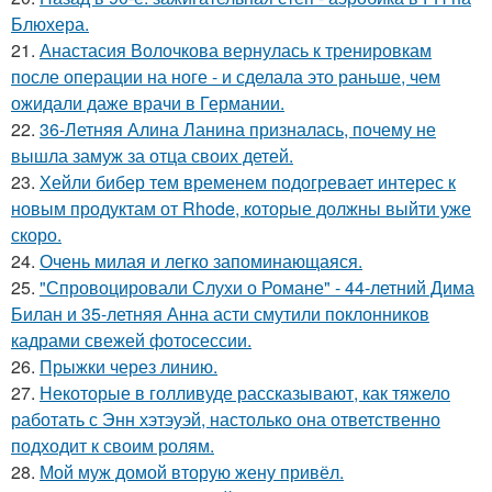
Блюхера.
21.
Анастасия Волочкова вернулась к тренировкам
после операции на ноге - и сделала это раньше, чем
ожидали даже врачи в Германии.
22.
36-Летняя Алина Ланина призналась, почему не
вышла замуж за отца своих детей.
23.
Хейли бибер тем временем подогревает интерес к
новым продуктам от Rhode, которые должны выйти уже
скоро.
24.
Очень милая и легко запоминающаяся.
25.
"Спровоцировали Слухи о Романе" - 44-летний Дима
Билан и 35-летняя Анна асти смутили поклонников
кадрами свежей фотосессии.
26.
Прыжки через линию.
27.
Некоторые в голливуде рассказывают, как тяжело
работать с Энн хэтэуэй, настолько она ответственно
подходит к своим ролям.
28.
Мой муж домой вторую жену привёл.