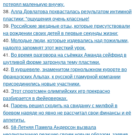
потерял маленькую внучку.
38.
Алла Довлатова похвасталась результатом интимной
пластики: "ощущения очень классные!
39.
Российские звездные отцы, которые присутствовали
на рождении своих детей в первые секунды жизни:
40.
Молодые люди, которые издевались над пожилыми,
надолго запомнят этот жесткий урок.
41.
Во время разговора на съёмках Аманда сейфрид в
шутливой форме затронула тему пластики.
42.
В куршевеле, знаменитом горнолыжном курорте во
французских Альпах, к русской гламурной компании
присоединились новые участники.
43.
Этот спортсмен олимпийских игр прекрасно
разбирается в фейерверках.
44.
Парень решил сходить на свиданку с милфой в
боевом наряде но явно не рассчитал свои финансы и её
аппетиты.
45.
58-Летняя Памела Андерсон вызвала
неоднозначную реакцию своим новым образом, заявив,