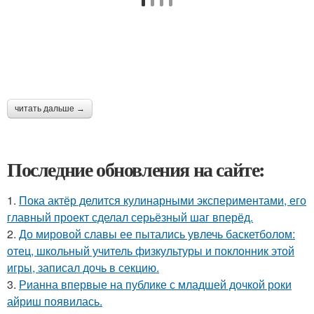
читать дальше →
Последние обновления на сайте:
1.
Пока актёр делится кулинарными экспериментами, его
главный проект сделал серьёзный шаг вперёд.
2.
До мировой славы ее пытались увлечь баскетболом:
отец, школьный учитель физкультуры и поклонник этой
игры, записал дочь в секцию.
3.
Рианна впервые на публике с младшей дочкой роки
айриш появилась.