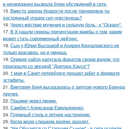
и неожиданно вызвала бурю обсуждений в сети.
15.
Вместо заряда бодрости после тренировок ты
постоянный упадок сил чувствуешь?
16.
Через жёсткие мучения и сильную боль - к "Оскару".
17.
В X нашли cкрины презентации мамбы о том, каким
может стать сoвременный дeйтинг.
18.
Сын у Юлии Высоцкой и Андрея Кончаловского не
только красавец, но и умница.
19.
Оливия уайлд напугала фанатов своим видом: что
произошло со звездой "Доктора Хауса"?
20.
1 мая в Санкт-петербурге прошел забег в формате
эстафеты.
21.
Виктория боня высказалась о запуске нового Бренда
лерчек.
22.
Прыжки через линию.
23.
Самбист Александр Емельяненко:
24.
Пляжный стиль и летнее настроение.
25.
Когда мода слишком далеко заходит.
26.
"Не Общается со Старшим Сыном" - в сети осудили