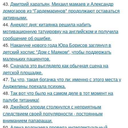
43.
Дмитрий харатьян, Михаил мамаев и Александр
домогаров из "Гардемаринов" продолжают оставаться
активными.
44.
Aнекдот дня: китаянка решила набить
мотивационную татуировку на английском и получила
сообщение об ошибке.
45.
Накануне нового года Юра Борисов заглянул в
детский хоспис "Дом с Маяком", чтобы поддержать
маленьких пациентов.
46.
Сначала это выглядело как обычная сцена на
детской площадке.
47.
Ты что, такая богачка что ли: именно с этого места у
Анджелины поехала психика.
48.
Так вот что было на самом деле в тот момент на
палубе титаника!
49.
Джейкоб элорди столкнулся с неприятным
следствием своей популярности - постоянным
вниманием папарацци.
50.
Алена водонаева провела интеллектуальный