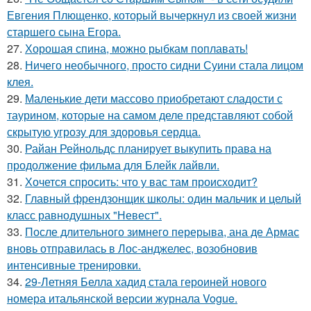
Евгения Плющенко, который вычеркнул из своей жизни
старшего сына Егора.
27.
Хорошая спина, можно рыбкам поплавать!
28.
Ничего необычного, просто сидни Суини стала лицом
клея.
29.
Маленькие дети массово приобретают сладости с
таурином, которые на самом деле представляют собой
скрытую угрозу для здоровья сердца.
30.
Райан Рейнольдс планирует выкупить права на
продолжение фильма для Блейк лайвли.
31.
Хочется спросить: что у вас там происходит?
32.
Главный френдзонщик школы: один мальчик и целый
класс равнодушных "Невест".
33.
После длительного зимнего перерыва, ана де Армас
вновь отправилась в Лос-анджелес, возобновив
интенсивные тренировки.
34.
29-Летняя Белла хадид стала героиней нового
номера итальянской версии журнала Vogue.