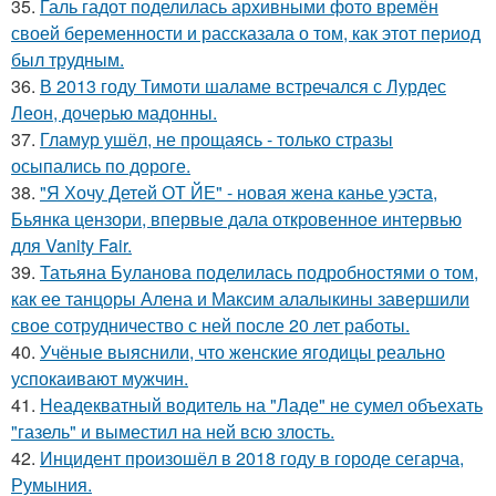
35.
Галь гадот поделилась архивными фото времён
своей беременности и рассказала о том, как этот период
был трудным.
36.
В 2013 году Тимоти шаламе встречался с Лурдес
Леон, дочерью мадонны.
37.
Гламур ушёл, не прощаясь - только стразы
осыпались по дороге.
38.
"Я Хочу Детей ОТ ЙЕ" - новая жена канье уэста,
Бьянка цензори, впервые дала откровенное интервью
для Vanity Fair.
39.
Татьяна Буланова поделилась подробностями о том,
как ее танцоры Алена и Максим алалыкины завершили
свое сотрудничество с ней после 20 лет работы.
40.
Учёные выяснили, что женские ягодицы реально
успокаивают мужчин.
41.
Неадекватный водитель на "Ладе" не сумел объехать
"газель" и выместил на ней всю злость.
42.
Инцидент произошёл в 2018 году в городе сегарча,
Румыния.