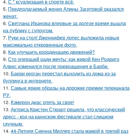
4.
С * ксуализация в спорте всё.
5.
Предполагаемый жених Алины Загитовой оказался
женат.
6.
Светлана Иванова впервые за долгое время вышла
на публику с супругом.
7.
Руки на стол! Дженнифер лопес выложила новые
максимально откровенные фото.
8.
Как улучшить координацию движений?
9.
Сто операций ради мечты: как живой Кен Родриго
Алвес изменился после превращения в Барби.
10.
Барри кеоган перестал выходить из дома из-за
буллинга в интернете.
11.
Самые яркие образы на дорожке премии телеканала
РУ.
12.
Кэмерон диас опять за свое!
13.
Актриса Кристен Стюарт решила, что классический
дресс - код на каннском фестивале стал слишком
скучным.
14.
44-Летняя Сиенна Миллер стала мамой в третий раз