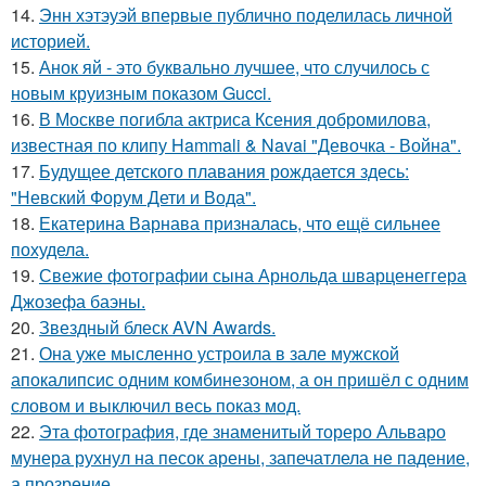
14.
Энн хэтэуэй впервые публично поделилась личной
историей.
15.
Анок яй - это буквально лучшее, что случилось с
новым круизным показом Gucci.
16.
В Москве погибла актриса Ксения добромилова,
известная по клипу Hammali & Navai "Девочка - Война".
17.
Будущее детского плавания рождается здесь:
"Невский Форум Дети и Вода".
18.
Екатерина Варнава призналась, что ещё сильнее
похудела.
19.
Свежие фотографии сына Арнольда шварценеггера
Джозефа баэны.
20.
Звездный блеск AVN Awards.
21.
Она уже мысленно устроила в зале мужской
апокалипсис одним комбинезоном, а он пришёл с одним
словом и выключил весь показ мод.
22.
Эта фотография, где знаменитый тореро Альваро
мунера рухнул на песок арены, запечатлела не падение,
а прозрение.