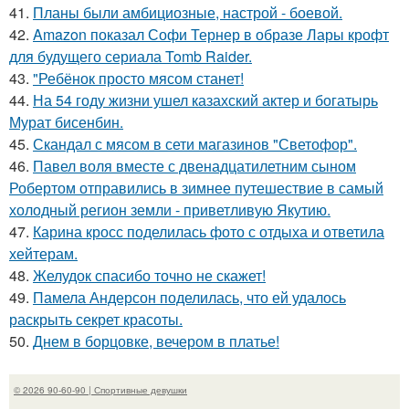
41.
Планы были амбициозные, настрой - боевой.
42.
Amazon показал Софи Тернер в образе Лары крофт
для будущего сериала Tomb Raider.
43.
"Ребёнок просто мясом станет!
44.
На 54 году жизни ушел казахский актер и богатырь
Мурат бисенбин.
45.
Скандал с мясом в сети магазинов "Светофор".
46.
Павел воля вместе с двенадцатилетним сыном
Робертом отправились в зимнее путешествие в самый
холодный регион земли - приветливую Якутию.
47.
Карина кросс поделилась фото с отдыха и ответила
хейтерам.
48.
Желудок спасибо точно не скажет!
49.
Памела Андерсон поделилась, что ей удалось
раскрыть секрет красоты.
50.
Днем в борцовке, вечером в платье!
© 2026 90-60-90 | Спортивные девушки