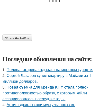
читать дальше →
Последние обновления на сайте:
1.
Полина гагарина отдыхает на морском курорте.
2.
Сергей Лазарев купил квартиру в Майами за 1
миллион долларов.
3.
Новая съёмка для бренда KHY стала полной
противоположностью образу, с которым кайли
ассоциировалась последние годы.
4.
Артист джиган свои мускулы показал.