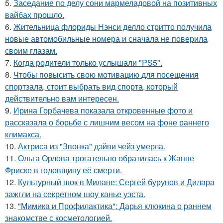
5.
Заседание по делу сони мармеладовой на позитивных
вайбах прошло.
6.
Жительница флориды Нэнси делло стритто получила
новые автомобильные номера и сначала не поверила
своим глазам.
7.
Когда родители только услышали "PS5".
8.
Чтобы повысить свою мотивацию для посещения
спортзала, стоит выбрать вид спорта, который
действительно вам интересен.
9.
Ирина Горбачева показала откровенные фото и
рассказала о борьбе с лишним весом на фоне раннего
климакса.
10.
Актриса из "Звонка" дэйви чейз умерла.
11.
Ольга Орлова трогательно обратилась к Жанне
Фриске в годовщину её смерти.
12.
Культурный шок в Милане: Сергей бурунов и Дилара
зажгли на секретном шоу канье уэста.
13.
"Мимика и Профилактика": Дарья клюкина о раннем
знакомстве с косметологией.