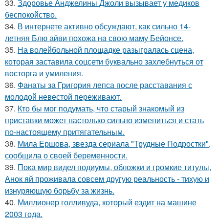
33.
Здоровье Анджелины Джоли вызывает у медиков
беспокойство.
34.
В интернете активно обсуждают, как сильно 14-
летняя Блю айви похожа на свою маму Бейонсе.
35.
На волейбольной площадке разыгралась сцена,
которая заставила соцсети буквально захлебнуться от
восторга и умиления.
36.
Фанаты за Григория лепса после расставания с
молодой невестой переживают.
37.
Кто бы мог подумать, что старый знакомый из
приставки может настолько сильно измениться и стать
по-настоящему притягательным.
38.
Мила Ершова, звезда сериала "Трудные Подростки",
сообщила о своей беременности.
39.
Пока мир видел подиумы, обложки и громкие титулы,
Анок яй проживала совсем другую реальность - тихую и
изнуряющую борьбу за жизнь.
40.
Миллионер голливуда, который ездит на машине
2003 года.