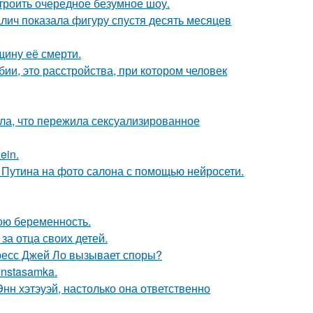
троить очередное безумное шоу.
алич показала фигуру спустя десять месяцев
щину её смерти.
ии, это расстройства, при котором человек
ла, что пережила сексуализированное
ein.
 Путина на фото салона с помощью нейросети.
ою беременность.
за отца своих детей.
ресс Джей Ло вызывает споры?
Instasamka.
нн хэтэуэй, настолько она ответственно