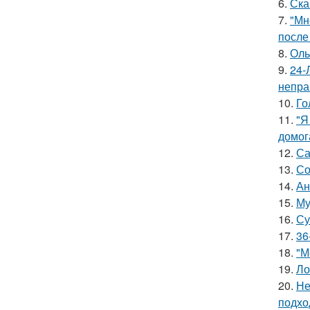
6.
Ска
7.
"Мн
после
8.
Оль
9.
24-
непра
10.
Го
11.
"Я
домог
12.
Са
13.
Со
14.
Ан
15.
Му
16.
Су
17.
36
18.
"М
19.
Ло
20.
Не
подхо