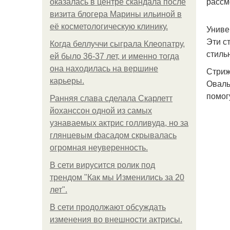
рассм
оказалась в центре скандала после
визита блогера Марины ильиной в
её косметологическую клинику.
Униве
Эти с
Когда беллуччи сыграла Клеопатру,
стиль
ей было 36-37 лет, и именно тогда
она находилась на вершине
Стриж
карьеры.
Оваль
помог
Ранняя слава сделала Скарлетт
йоханссон одной из самых
узнаваемых актрис голливуда, но за
глянцевым фасадом скрывалась
огромная неуверенность.
В сети вирусится ролик под
трендом "Как мы Изменились за 20
лет".
В сети продолжают обсуждать
изменения во внешности актрисы.