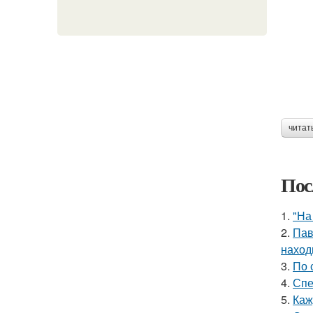
читат
Пос
1.
"На
2.
Пав
наход
3.
По 
4.
Спе
5.
Каж