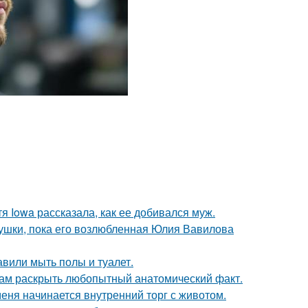
я Iowa рассказала, как ее добивался муж.
ушки, пока его возлюбленная Юлия Вавилова
вили мыть полы и туалет.
ам раскрыть любопытный анатомический факт.
меня начинается внутренний торг с животом.