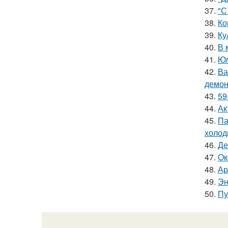
37.
"С
38.
Ко
39.
Ку
40.
В 
41.
Юл
42.
Ва
демон
43.
59
44.
Ак
45.
Па
холод
46.
Де
47.
Ок
48.
Ар
49.
Эн
50.
Пу