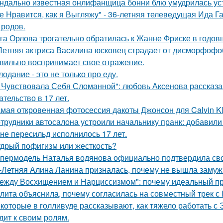
ндально известная онлифанщица бонни блю умудрилась ус
е Нравится, как я Выгляжу" - 36-летняя телеведущая Ида Г
 родов.
га Орлова трогательно обратилась к Жанне Фриске в годов
Летняя актриса Василина юсковец страдает от дисморфофоб
вильно воспринимает свое отражение.
лодание - это не только про еду.
 Чувствовала Себя Сломанной": любовь Аксенова рассказа
ательство в 17 лет.
мая откровенная фотосессия дакоты Джонсон для Calvin Kl
трудники автосалона устроили начальнику пранк: добавили
не пересильд исполнилось 17 лет.
дрый пофигизм или жесткость?
пермодель Наталья водянова официально подтвердила св
-Летняя Алина Ланина призналась, почему не вышла замуж 
ежду Восхищением и Нарциссизмом": почему идеальный п
лита объяснила, почему согласилась на совместный трек с 
которые в голливуде рассказывают, как тяжело работать с Э
дит к своим ролям.