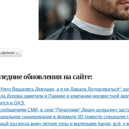
ь дальше →
ледние обновления на сайте:
 Него Вешались Девушки, а я не Давала Дотрагиваться": кат
ла Дурова заметили в Париже в компании неизвестной дев
ится в ОАЭ.
сообщениям СМИ, в сизо "Печатники" Диану шурыгину заста
циальное сканирование в формате 3D помогло специалист
дый раз когда вижу летние топы и маленькие бандо, всё, у 