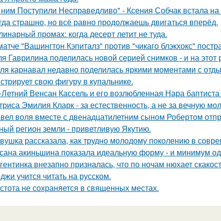
 ним Поступили Несправедливо" - Ксения Собчак встала на
гда страшно, но всё равно продолжаешь двигаться вперёд.
линарный промах: когда десерт летит не туда.
матче "Вашингтон Кэпиталз" против "чикаго блэкхокс" пост
я Гаврилина поделилась новой серией снимков - и на этот 
ля карнавал недавно поделилась яркими моментами с отдых
стрирует свою фигуру в купальнике.
-Летний Венсан Кассель и его возлюбленная Нара баптиста
триса Эмилия Кларк - за естественность, а не за вечную мо
вел воля вместе с двенадцатилетним сыном Робертом отпр
ный регион земли - приветливую Якутию.
вушка рассказала, как трудно молодому поколению в совр
сана акиньшина показала идеальную форму - и минимум о
гентинка внезапно призналась, что по ночам нюхает скакос
джи учится читать на русском.
стота не сохраняется в священных местах.