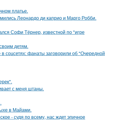
чном платье.
комились Леонардо ди каприо и Марго Робби.
ался Софи Тёрнер, известной по "игре
своим детям.
в соцсетях: фанаты заговорили об "Очередной
ерек".
гивает с меня штаны.
.
дыхе в Майами.
ое - судя по всему, нас ждет эпичное