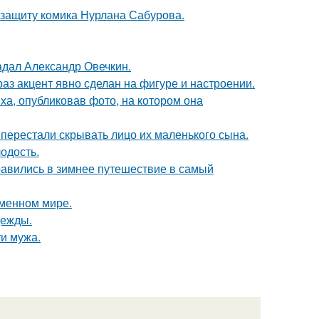
 защиту комика Нурлана Сабурова.
радал Александр Овечкин.
раз акцент явно сделан на фигуре и настроении.
а, опубликовав фото, на котором она
 перестали скрывать лицо их маленького сына.
лодость.
авились в зимнее путешествие в самый
еменном мире.
дежды.
ти мужа.