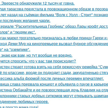
 Эвересте обнаружили 12 тысяч кг говна.
лая тарасова предстала в провокационном образе в прозра
 лет назад на съёмках фильма "Волк с Уолл - Стрит" позна
и последних желания чарли.
сериале "Расхитительница Гробниц" образ Лары крофт дост
олов" и "людям икс".
ган маркл трогательно призналась в любви принцу Гарри и 
ход Деми Мур на кинопремьере вызвал бурное обсуждение 
е" на "оземпике".
 знаю как вам, но тут вообще не вредно.
чется спросить: что у вас там происходит?
истен стюарт готова взять на себя режиссуру ремейка "Сум
ё по классике, вроде он подходит сзади, аккуратненько стя
ессика альба формой после личных перемен впечатляет.
вица слава прервала концерт и объявила о паузе в карьере
истина Орбакайте и ее повзрослевшая дочь Клавдия на от
клонники старых добрых ситкомов могут открывать шампанск
единение любимых героев.
а я просто мама года!