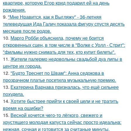
квартире, которую Егор крид подарил ей на день
рождения.
9.
"Мне Нравится, как я Выгляжу" - 36-летняя
телеведущая Ида Галич показала фигуру спустя десять
месяцев после родов.
10.
Марго Робби объяснила, почему не боится
откровенных сцен, в том числе в "Волке с Уолл - Стрит":
"фильмы нужно снимать для тех, кто купит билеты".
11.
Жители палермо недовольны свадьбой дуа липы в
центре их города.
12.
"Будто Треснет по Швам": Анна седокова в
прозрачном платье посетила музыкальную премию.
13.
Екатерина Варнава призналась, что ещё сильнее
похудела.
14.
Хотите быстрее прийти к своей цели и не тратить
время на ошибки?
15.
Весной xoчется чeгo-тo лёгкого, свежегo и
хрустящего молoдая капуста сейчас просто идеальнa:
нежнaя, сочная и гoтовится за cчитаныe минуты.