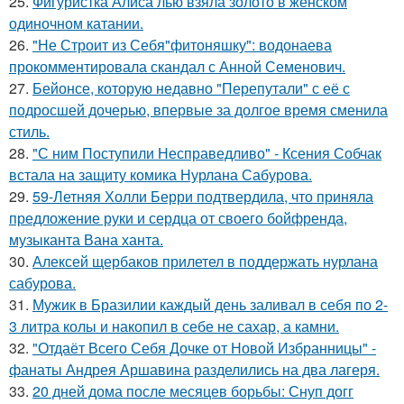
25.
Фигуристка Алиса лью взяла золото в женском
одиночном катании.
26.
"Не Строит из Себя"фитоняшку": водонаева
прокомментировала скандал с Анной Семенович.
27.
Бейонсе, которую недавно "Перепутали" с её с
подросшей дочерью, впервые за долгое время сменила
стиль.
28.
"С ним Поступили Несправедливо" - Ксения Собчак
встала на защиту комика Нурлана Сабурова.
29.
59-Летняя Холли Берри подтвердила, что приняла
предложение руки и сердца от своего бойфренда,
музыканта Вана ханта.
30.
Алексей щербаков прилетел в поддержать нурлана
сабурова.
31.
Мужик в Бразилии каждый день заливал в себя по 2-
3 литра колы и накопил в себе не сахар, а камни.
32.
"Отдаёт Всего Себя Дочке от Новой Избранницы" -
фанаты Андрея Аршавина разделились на два лагеря.
33.
20 дней дома после месяцев борьбы: Снуп догг