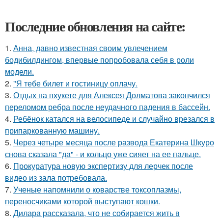
Последние обновления на сайте:
1.
Анна, давно известная своим увлечением
бодибилдингом, впервые попробовала себя в роли
модели.
2.
"Я тебе билет и гостиницу оплачу.
3.
Отдых на пхукете для Алексея Долматова закончился
переломом ребра после неудачного падения в бассейн.
4.
Ребёнок катался на велосипеде и случайно врезался в
припаркованную машину.
5.
Через четыре месяца после развода Екатерина Шкуро
снова сказала "да" - и кольцо уже сияет на ее пальце.
6.
Прокуратура новую экспертизу для лерчек после
видео из зала потребовала.
7.
Ученые напомнили о коварстве токсоплазмы,
переносчиками которой выступают кошки.
8.
Дилара рассказала, что не собирается жить в