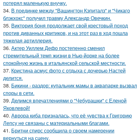
потерял маленькую внучку.
34.
В поединке между "Вашингтон Кэпиталз" и "Чикаго
блэкхокс" получил травму Александр Овечкин.
35.
Виктория боня продолжает свой крестовый поход
против диванных критиков, и на этот раз в ход пошла
тяжелая артиллерия.
36.
Актер Уиллем Дефо постепенно сменил
стремительный темп жизни в Нью-йорке на более
спокойную жизнь в итальянской сельской местности.
37.
Кристина асмус фото с отдыха с дочерью Настей
делится.
38.
Бикини - раздор: купальник мамы в аквапарке вызвал
споры в сети.
39.
Делимся впечатлениями о "Чебурашки" с Еленой
Яковлевой!
40.
Аврора киба призналась, что её чувства к Григорию
Лепсу не связаны с материальными благами.
41.
Бритни спирс сообщила о своем намерении
вернуться на сцену.