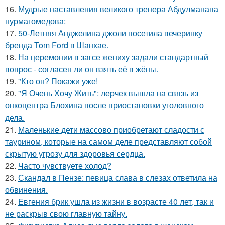
16.
Мудрые наставления великого тренера Абдулманапа
нурмагомедова:
17.
50-Летняя Анджелина джоли посетила вечеринку
бренда Tom Ford в Шанхае.
18.
На церемонии в загсе жениху задали стандартный
вопрос - согласен ли он взять её в жёны.
19.
"Кто он? Покажи уже!
20.
"Я Очень Хочу Жить": лерчек вышла на связь из
онкоцентра Блохина после приостановки уголовного
дела.
21.
Маленькие дети массово приобретают сладости с
таурином, которые на самом деле представляют собой
скрытую угрозу для здоровья сердца.
22.
Часто чувствуете холод?
23.
Скандал в Пензе: певица слава в слезах ответила на
обвинения.
24.
Евгения брик ушла из жизни в возрасте 40 лет, так и
не раскрыв свою главную тайну.