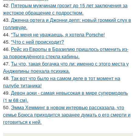
42.
Пятерым мужчинам грозит до 15 лет заключения за
жестокое обращение с подростком.
43.
Дженна ортега и Джонни депп: новый громкий слух в
голливуде.
44.
"Ты меня не уважаешь, я хотела Porsche!
45.
"Что с ней происходит?
46.
Рейс из Европы в Бразилию пришлось отменить из-
за повреждённого стекла кабины.
47.
Ты что, такая богачка что ли: именно с этого места у
Анджелины поехала психика.
48.
Так вот что было на самом деле в тот момент на
палубе титаника!
49.
Девон аоки - самая невысокая в мире супермодель
(1 м 68 см).
50.
Эмма Хемминг в новом интервью рассказала, что
семье Брюса приходится заранее думать о его смерти и
готовиться к ней.