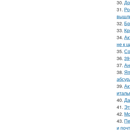
30.
До
31.
Ро
вышли
32.
Бр
33.
Кр
34.
Ак
не к 
35.
Со
36.
39
37.
Ан
38.
Яп
абсур
39.
Ак
италь
40.
Да
41.
Эт
42.
Мо
43.
Пе
и поч