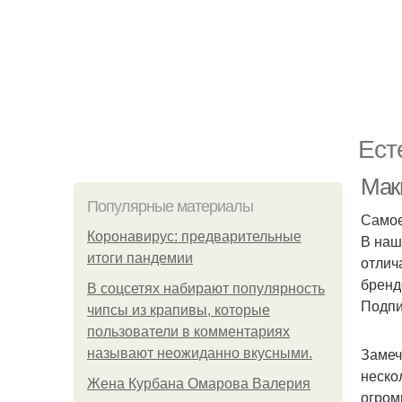
Ест
Мак
Популярные материалы
Самое
Коронавирус: предварительные
В наш
итоги пандемии
отлич
бренд
В соцсетях набирают популярность
Подпи
чипсы из крапивы, которые
пользователи в комментариях
Замеч
называют неожиданно вкусными.
неско
Жена Курбана Омарова Валерия
огром