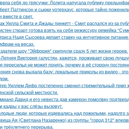
вела себя до трясучки: Лолита напугала публику предынфа
берт Паттинсон и сьюки уотерхаус, которые тайно поженил
 вместе в свет.
ак Уилла Смита и Джады пинкетт - Смит распался из-за пуб
истен стюарт готова взять на себя режиссуру ремейка "Сум
триса Надя Сысоева делает ставку на интуитивное питание
цифрам на весах.
здатели шоу "Эйфория" скипнули сразу 5 лет жизни героев.
-Летняя Виктория галустян, кажется, проживает свою лучшу
я пересильд не может понять, почему в её сторону постоянн
ония снова выдала базу: локальные приколы из видео - эт
дом.
тер Уиллем Дефо постепенно сменил стремительный темп ж
янской сельской местности.
миано Давид и его невеста дав камерон помолвку подтвер
и кадры у вас слёзы вызовут.
лодые люди, которые издевались над пожилыми, надолго за
вица Ая (Светлана Назаренко) из группы "город 312" вперв
ти трёхлетнего перерыва.