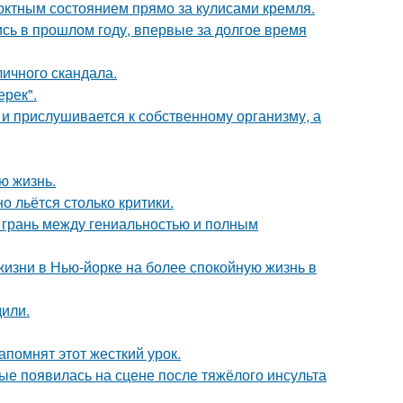
рктным состоянием прямо за кулисами кремля.
ись в прошлом году, впервые за долгое время
личного скандала.
ерек".
 и прислушивается к собственному организму, а
ю жизнь.
о льётся столько критики.
о грань между гениальностью и полным
изни в Нью-йорке на более спокойную жизнь в
дили.
помнят этот жесткий урок.
ые появилась на сцене после тяжёлого инсульта