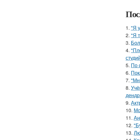
Пос
1.
"Я 
2.
"Я 
3.
Бол
4.
"Пл
студи
5.
По 
6.
Пок
7.
"Мн
8.
Учё
дендр
9.
Акт
10.
Мо
11.
Ан
12.
"Б
13.
Лю