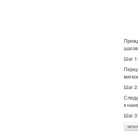
Прежд
шагов
Шаг 1
Перед
мягко
Шаг 2
Следу
к нан
Шаг 3
читат