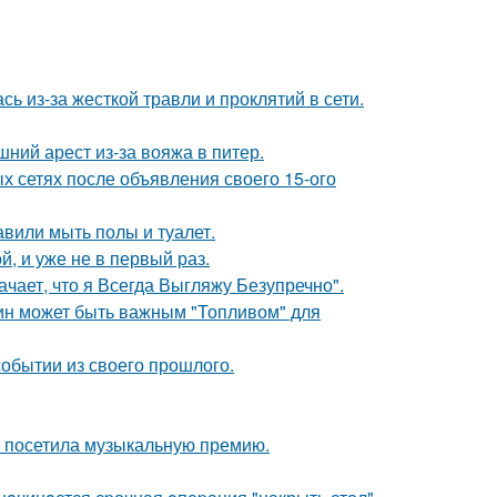
ь из-за жесткой травли и проклятий в сети.
ний арест из-за вояжа в питер.
х сетях после объявления своего 15-ого
вили мыть полы и туалет.
, и уже не в первый раз.
чает, что я Всегда Выгляжу Безупречно".
тин может быть важным "Топливом" для
обытии из своего прошлого.
е посетила музыкальную премию.