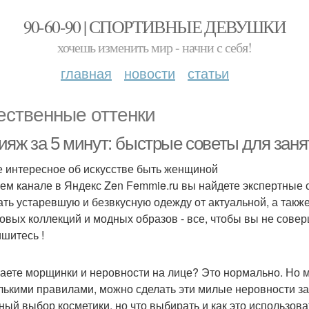
90-60-90 | СПОРТИВНЫЕ ДЕВУШКИ
хочешь изменить мир - начни с себя!
главная
новости
статьи
ественные оттенки
ияж за 5 минут: быстрые советы для зан
 интересное об искусстве быть женщиной
ем канале в Яндекс Zen Femmie.ru вы найдете экспертные 
ать устаревшую и безвкусную одежду от актуальной, а такж
овых коллекций и модных образов - все, чтобы вы не сове
шитесь !
аете морщинки и неровности на лице? Это нормально. Но ма
лькими правилами, можно сделать эти милые неровности за
ный выбор косметики, но что выбирать и как это использова