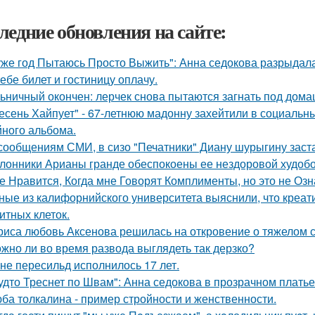
ледние обновления на сайте:
уже год Пытаюсь Просто Выжить": Анна седокова разрыдалас
тебе билет и гостиницу оплачу.
ьничный окончен: лерчек снова пытаются загнать под домаш
есень Хайпует" - 67-летнюю мадонну захейтили в социальны
йного альбома.
сообщениям СМИ, в сизо "Печатники" Диану шурыгину заста
лонники Арианы гранде обеспокоены ее нездоровой худобой
е Нравится, Когда мне Говорят Комплименты, но это не Озна
ные из калифорнийского университета выяснили, что креа
итных клеток.
риса любовь Аксенова решилась на откровение о тяжелом с
жно ли во время развода выглядеть так дерзко?
не пересильд исполнилось 17 лет.
удто Треснет по Швам": Анна седокова в прозрачном плать
ба толкалина - пример стройности и женственности.