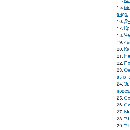
14.
Ко
15.
58
виде.
16.
Дж
17.
Кр
18.
Че
19.
49
20.
Ка
21.
Не
22.
По
23.
Он
выклю
24.
Зв
повез
25.
Се
26.
Су
27.
Ме
28.
"Ч
29.
"Я