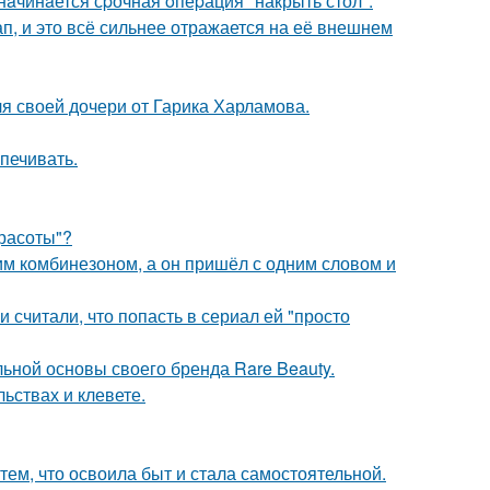
нaчинaется сpочная oпеpация "накрыть стол".
, и это всё сильнее отражается на её внешнем
я своей дочери от Гарика Харламова.
печивать.
Красоты"?
им комбинезоном, а он пришёл с одним словом и
и считали, что попасть в сериал ей "просто
льной основы своего бренда Rare Beauty.
льствах и клевете.
тем, что освоила быт и стала самостоятельной.