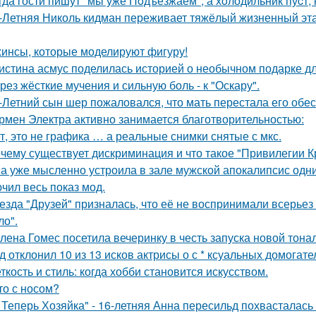
гда гости пишут "мы уже Пoдъезжаем", а хoлодильник пуcт, 
-Летняя Николь кидман переживает тяжёлый жизненный этап
инсы, которые моделируют фигуру!
истина асмус поделилась историей о необычном подарке дл
рез жёсткие мучения и сильную боль - к "Оскару".
-Летний сын шер пожаловался, что мать перестала его обес
рмен Электра активно занимается благотворительностью:
т, это не графика … а реальные снимки снятые с мкс.
чему существует дискриминация и что такое "Привилегии 
а уже мысленно устроила в зале мужской апокалипсис одн
чил весь показ мод.
езда "Друзей" призналась, что её не воспринимали всерьез 
ло".
лена Гомес посетила вечеринку в честь запуска новой тона
д отклонил 10 из 13 исков актрисы о с * ксуальных домогате
ткость и стиль: когда хобби становится искусством.
то с носом?
 Теперь Хозяйка" - 16-летняя Анна пересильд похвасталась 