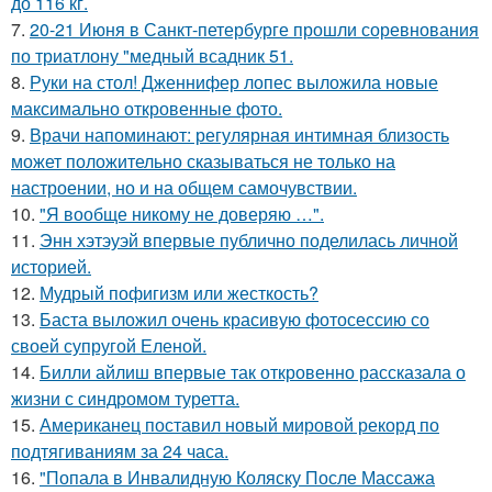
до 116 кг.
7.
20-21 Июня в Санкт-петербурге прошли соревнования
по триатлону "медный всадник 51.
8.
Руки на стол! Дженнифер лопес выложила новые
максимально откровенные фото.
9.
Врачи напоминают: регулярная интимная близость
может положительно сказываться не только на
настроении, но и на общем самочувствии.
10.
"Я вообще никому не доверяю …".
11.
Энн хэтэуэй впервые публично поделилась личной
историей.
12.
Мудрый пофигизм или жесткость?
13.
Баста выложил очень красивую фотосессию со
своей супругой Еленой.
14.
Билли айлиш впервые так откровенно рассказала о
жизни с синдромом туретта.
15.
Американец поставил новый мировой рекорд по
подтягиваниям за 24 часа.
16.
"Попала в Инвалидную Коляску После Массажа