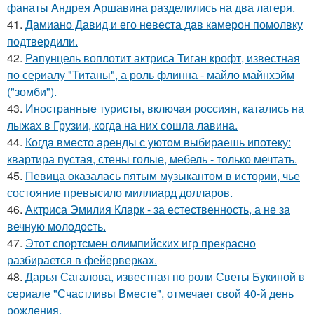
фанаты Андрея Аршавина разделились на два лагеря.
41.
Дамиано Давид и его невеста дав камерон помолвку
подтвердили.
42.
Рапунцель воплотит актриса Тиган крофт, известная
по сериалу "Титаны", а роль флинна - майло майнхэйм
("зомби").
43.
Иностранные туристы, включая россиян, катались на
лыжах в Грузии, когда на них сошла лавина.
44.
Когда вместо аренды с уютом выбираешь ипотеку:
квартира пустая, стены голые, мебель - только мечтать.
45.
Певица оказалась пятым музыкантом в истории, чье
состояние превысило миллиард долларов.
46.
Актриса Эмилия Кларк - за естественность, а не за
вечную молодость.
47.
Этот спортсмен олимпийских игр прекрасно
разбирается в фейерверках.
48.
Дарья Сагалова, известная по роли Светы Букиной в
сериале "Счастливы Вместе", отмечает свой 40-й день
рождения.