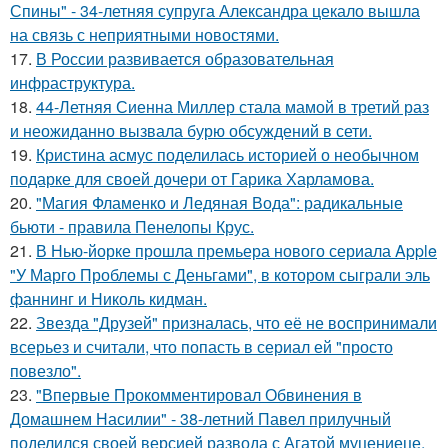
Спины" - 34-летняя супруга Александра цекало вышла
на связь с неприятными новостями.
17.
В России развивается образовательная
инфраструктура.
18.
44-Летняя Сиенна Миллер стала мамой в третий раз
и неожиданно вызвала бурю обсуждений в сети.
19.
Кристина асмус поделилась историей о необычном
подарке для своей дочери от Гарика Харламова.
20.
"Магия Фламенко и Ледяная Вода": радикальные
бьюти - правила Пенелопы Крус.
21.
В Нью-йорке прошла премьера нового сериала Apple
"У Марго Проблемы с Деньгами", в котором сыграли эль
фаннинг и Николь кидман.
22.
Звезда "Друзей" призналась, что её не воспринимали
всерьез и считали, что попасть в сериал ей "просто
повезло".
23.
"Впервые Прокомментировал Обвинения в
Домашнем Насилии" - 38-летний Павел прилучный
поделился своей версией развода с Агатой муцениеце.