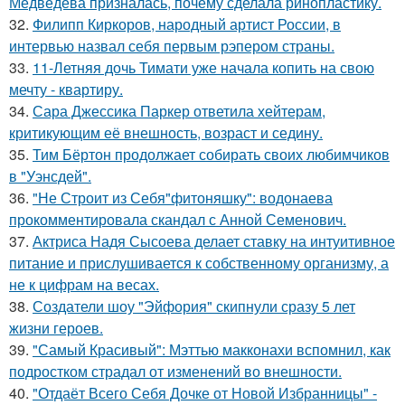
Медведева призналась, почему сделала ринопластику.
32.
Филипп Киркоров, народный артист России, в
интервью назвал себя первым рэпером страны.
33.
11-Летняя дочь Тимати уже начала копить на свою
мечту - квартиру.
34.
Сара Джессика Паркер ответила хейтерам,
критикующим её внешность, возраст и седину.
35.
Тим Бёртон продолжает собирать своих любимчиков
в "Уэнсдей".
36.
"Не Строит из Себя"фитоняшку": водонаева
прокомментировала скандал с Анной Семенович.
37.
Актриса Надя Сысоева делает ставку на интуитивное
питание и прислушивается к собственному организму, а
не к цифрам на весах.
38.
Создатели шоу "Эйфория" скипнули сразу 5 лет
жизни героев.
39.
"Самый Красивый": Мэттью макконахи вспомнил, как
подростком страдал от изменений во внешности.
40.
"Отдаёт Всего Себя Дочке от Новой Избранницы" -