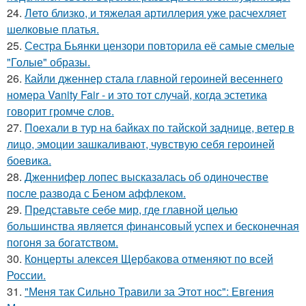
24.
Лето близко, и тяжелая артиллерия уже расчехляет
шелковые платья.
25.
Сестра Бьянки цензори повторила её самые смелые
"Голые" образы.
26.
Кайли дженнер стала главной героиней весеннего
номера Vanity Fair - и это тот случай, когда эстетика
говорит громче слов.
27.
Поехали в тур на байках по тайской заднице, ветер в
лицо, эмоции зашкаливают, чувствую себя героиней
боевика.
28.
Дженнифер лопес высказалась об одиночестве
после развода с Беном аффлеком.
29.
Представьте себе мир, где главной целью
большинства является финансовый успех и бесконечная
погоня за богатством.
30.
Концерты алексея Щербакова отменяют по всей
России.
31.
"Меня так Сильно Травили за Этот нос": Евгения