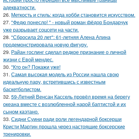
адекватности.
26.
Меткость и стиль: когда хобби становится искусством.
27.
"Федю понесло! " - новый роман фёдор Бондарчук
уже разрывает соцсети на части.
28.
"Сбросила 20 лет": 61-летняя Алена Апина
продемонстрировала новую фигуру.
29.
Райан гослинг сделал редкое признание о личной
жизни с Евой мендес.
30.
"Кто он? Покажи уже!
31.
Самая высокая модель из России нашла свою
идеальную пару, встретившись с известным
баскетболистом.
32.
59-Летний Венсан Кассель провёл время на берегу
океана вместе с возлюбленной нарой баптистой и их
сыном каэтано.
33.
Сидни Суини ради роли легендарной боксерши
Кристи Мартин прошла через настоящие боксерские
тренировки.