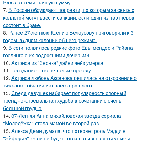
Press за семизначную сумму.
7.
В России обсуждают поправки, по которым за связь с
коллегой могут ввести санкции, если один из партнёров
состоит в браке.
8.
Ранее 27-летнюю Ксению Белоусову приговорили к 3
годам 25 дням колонии общего режима.
9.
В сети появилось редкие фото Евы мендес и Райана
гослинга с их подросшими дочерьми.
10.
Актриса из "Звонка" дэйви чейз умерла.
11.
Голодание - это не только про еду.
12.
Актриса любовь Аксенова решилась на откровение о
тяжелом событии из своего прошлого.
13.
Среди девушек набирает популярность спорный
тренд - экстремальная худоба в сочетании с очень
большой грудью.
14.
37-Летняя Анна михайловская звезда сериала
"Молодёжка" стала мамой во второй раз.
15.
Алекса Деми думала, что потеряет роль Мэдди в
"Эйфории", если не будет соглашаться на интимные и