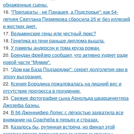
обнаженные сцены.
16.
"Препараты - не Панацея, а Подспорье": как 54-
летняя Светлана Пермякова сбросила 25 кг без иллюзий
и жестких диет.
17.
Ведьминские гены или честный люкс?
18.
Генетика из тени раньше диплома вышла.
19.
У памелы андерсон и тома круза роман.
20.
Брендан фрейзер сообщил, что активно худеет ради
новой части "Мумии".
21.
"Дом как База Подзарядки": секрет долголетия ови в
эпоху выгорания.
22.
Ксения Бородина пожаловалась на лишний вес и
отсутствие прогресса в похудении.
23.
Свежие фотографии сына Арнольда шварценеггера
Джозефа баэны.
24.
В 56 Дженнифер Лопес с лёгкостью захватила все
внимание на Coachella в перьях и стразах.
25.
Казалось бы, рутинная встреча, но финал этой
истории просто перешел все мыслимые границы