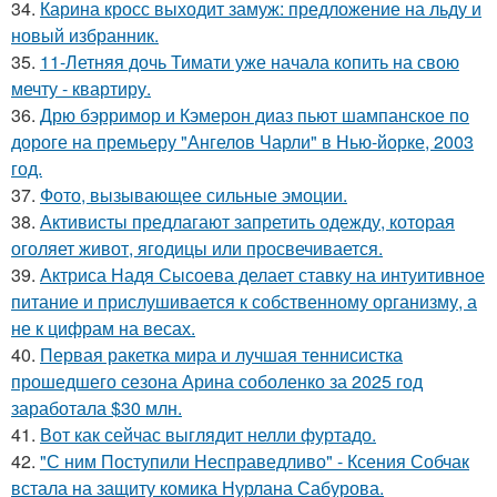
34.
Карина кросс выходит замуж: предложение на льду и
новый избранник.
35.
11-Летняя дочь Тимати уже начала копить на свою
мечту - квартиру.
36.
Дрю бэрримор и Кэмерон диаз пьют шампанское по
дороге на премьеру "Ангелов Чарли" в Нью-йорке, 2003
год.
37.
Фото, вызывающее сильные эмоции.
38.
Активисты предлагают запретить одежду, которая
оголяет живот, ягодицы или просвечивается.
39.
Актриса Надя Сысоева делает ставку на интуитивное
питание и прислушивается к собственному организму, а
не к цифрам на весах.
40.
Первая ракетка мира и лучшая теннисистка
прошедшего сезона Арина соболенко за 2025 год
заработала $30 млн.
41.
Вот как сейчас выглядит нелли фуртадо.
42.
"С ним Поступили Несправедливо" - Ксения Собчак
встала на защиту комика Нурлана Сабурова.