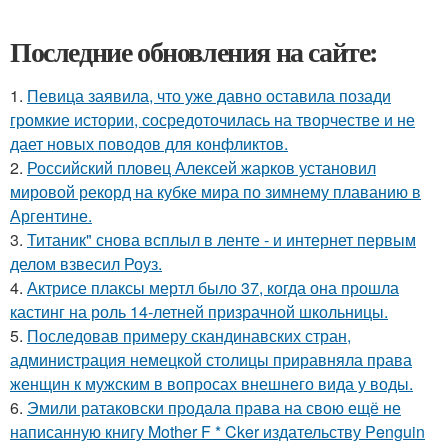
Последние обновления на сайте:
1.
Певица заявила, что уже давно оставила позади
громкие истории, сосредоточилась на творчестве и не
дает новых поводов для конфликтов.
2.
Российский пловец Алексей жарков установил
мировой рекорд на кубке мира по зимнему плаванию в
Аргентине.
3.
Титаник" снова всплыл в ленте - и интернет первым
делом взвесил Роуз.
4.
Актрисе плаксы мертл было 37, когда она прошла
кастинг на роль 14-летней призрачной школьницы.
5.
Последовав примеру скандинавских стран,
администрация немецкой столицы приравняла права
женщин к мужским в вопросах внешнего вида у воды.
6.
Эмили ратаковски продала права на свою ещё не
написанную книгу Mother F * Cker издательству Penguin