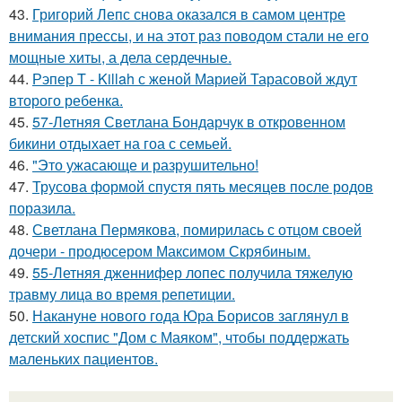
43.
Григорий Лепс снова оказался в самом центре
внимания прессы, и на этот раз поводом стали не его
мощные хиты, а дела сердечные.
44.
Рэпер T - Killah с женой Марией Тарасовой ждут
второго ребенка.
45.
57-Летняя Светлана Бондарчук в откровенном
бикини отдыхает на гоа с семьей.
46.
"Это ужасающе и разрушительно!
47.
Трусова формой спустя пять месяцев после родов
поразила.
48.
Светлана Пермякова, помирилась с отцом своей
дочери - продюсером Максимом Скрябиным.
49.
55-Летняя дженнифер лопес получила тяжелую
травму лица во время репетиции.
50.
Накануне нового года Юра Борисов заглянул в
детский хоспис "Дом с Маяком", чтобы поддержать
маленьких пациентов.