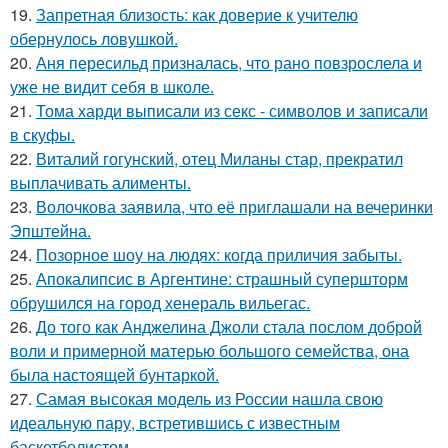
19.
Запретная близость: как доверие к учителю
обернулось ловушкой.
20.
Аня пересильд призналась, что рано повзрослела и
уже не видит себя в школе.
21.
Тома харди выписали из секс - символов и записали
в скуфы.
22.
Виталий гогунский, отец Миланы стар, прекратил
выплачивать алименты.
23.
Волочкова заявила, что её приглашали на вечеринки
Эпштейна.
24.
Позорное шоу на людях: когда приличия забыты.
25.
Апокалипсис в Аргентине: страшный супершторм
обрушился на город хенераль вильегас.
26.
До того как Анджелина Джоли стала послом доброй
воли и примерной матерью большого семейства, она
была настоящей бунтаркой.
27.
Самая высокая модель из России нашла свою
идеальную пару, встретившись с известным
баскетболистом.