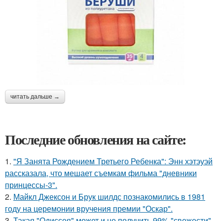
читать дальше →
Последние обновления на сайте:
1.
"Я Занята Рождением Третьего Ребенка": Энн хэтэуэй
рассказала, что мешает съемкам фильма "дневники
принцессы-3".
2.
Майкл Джексон и Брук шилдс познакомились в 1981
году на церемонии вручения премии "Оскар".
3.
Такая "Одиссея" может и не получить 99% "свежести"