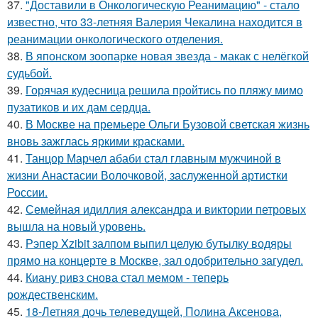
37.
"Доставили в Онкологическую Реанимацию" - стало
известно, что 33-летняя Валерия Чекалина находится в
реанимации онкологического отделения.
38.
В японском зоопарке новая звезда - макак с нелёгкой
судьбой.
39.
Горячая кудесница решила пройтись по пляжу мимо
пузатиков и их дам сердца.
40.
В Москве на премьере Ольги Бузовой светская жизнь
вновь зажглась яркими красками.
41.
Танцор Марчел абаби стал главным мужчиной в
жизни Анастасии Волочковой, заслуженной артистки
России.
42.
Семейная идиллия александра и виктории петровых
вышла на новый уровень.
43.
Рэпер Xzibit залпом выпил целую бутылку водяры
прямо на концерте в Москве, зал одобрительно загудел.
44.
Киану ривз снова стал мемом - теперь
рождественским.
45.
18-Летняя дочь телеведущей, Полина Аксенова,