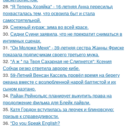
28.
"Я Теперь Хозяйка" - 16-летняя Анна пересильд
похвасталась тем, что освоила быт и стала
самостоятельной.
29.
Снежный кураж: зима во всей красе.
30.
Сидни Суини заявила, что не прекратит сниматься в
интимных сценах.
31.
"Он Моложе Меня" - 39-летняя сестра Жанны Фриске
показала подписчикам своего третьего мужа.
32.
"А ж * па Твоя Сахарная не Слипнется": Ксения
Собчак резко ответила авроре кибе.
33.
59-Летний Венсан Кассель провёл время на берегу
океана вместе с возлюбленной нарой баптистой и их
сыном каэтано.
34.
Райан Рейнольдс планирует выкупить права на
продолжение фильма для Блейк лайвли.
35.
Катя Гордон вступилась за лерчек и блиновскую:
призыв к справедливости.
36.
"Do you Speak English?