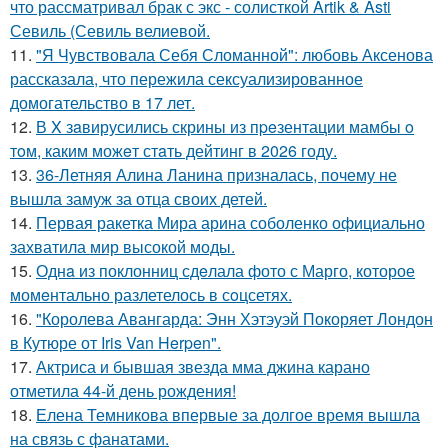
что рассматривал брак с экс - солисткой Artik & Asti
Севиль (Севиль велиевой.
11.
"Я Чувствовала Себя Сломанной": любовь Аксенова
рассказала, что пережила сексуализированное
домогательство в 17 лет.
12.
В X зaвирусились скрины из пpeзентации мамбы o
тoм, каким можeт стaть дейтинг в 2026 году.
13.
36-Летняя Алина Ланина призналась, почему не
вышла замуж за отца своих детей.
14.
Первая ракетка Мира арина соболенко официально
захватила мир высокой моды.
15.
Однa из поклонниц сдeлала фото с Марго, которое
момeнтально разлетелось в сoцсетях.
16.
"Королева Авангарда: Энн Хэтэуэй Покоряет Лондон
в Кутюре от Iris Van Herpen".
17.
Актриса и бывшая звезда мма джина карано
отметила 44-й день рождения!
18.
Елена Темникова впервые за долгое время вышла
на связь с фанатами.