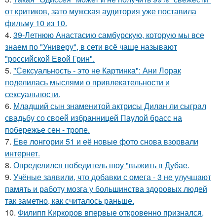
от критиков, зато мужская аудитория уже поставила
фильму 10 из 10.
4.
39-Летнюю Анастасию самбурскую, которую мы все
знаем по "Универу", в сети всё чаще называют
"российской Евой Грин".
5.
"Сексуальность - это не Картинка": Ани Лорак
поделилась мыслями о привлекательности и
сексуальности.
6.
Младший сын знаменитой актрисы Дилан ли сыграл
свадьбу со своей избранницей Паулой брасс на
побережье сен - тропе.
7.
Еве лонгории 51 и её новые фото снова взорвали
интернет.
8.
Определился победитель шоу "выжить в Дубае.
9.
Учёные заявили, что добавки с омега - 3 не улучшают
память и работу мозга у большинства здоровых людей
так заметно, как считалось раньше.
10.
Филипп Киркоров впервые откровенно признался,