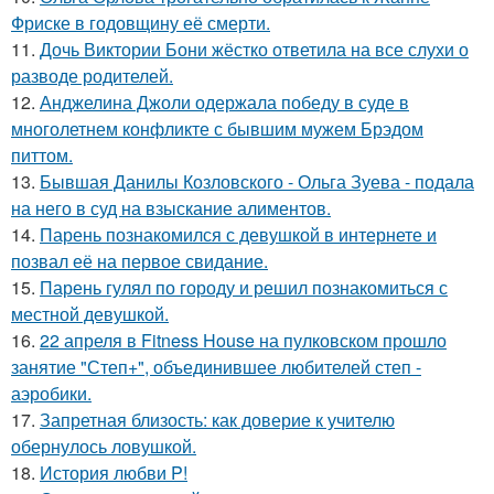
Фриске в годовщину её смерти.
11.
Дочь Виктории Бони жёстко ответила на все слухи о
разводе родителей.
12.
Анджелина Джоли одержала победу в суде в
многолетнем конфликте с бывшим мужем Брэдом
питтом.
13.
Бывшая Данилы Козловского - Ольга Зуева - подала
на него в суд на взыскание алиментов.
14.
Парень познакомился с девушкой в интернете и
позвал её на первое свидание.
15.
Парень гулял по городу и решил познакомиться с
местной девушкой.
16.
22 апреля в Fitness House на пулковском прошло
занятие "Степ+", объединившее любителей степ -
аэробики.
17.
Запретная близость: как доверие к учителю
обернулось ловушкой.
18.
История любви P!