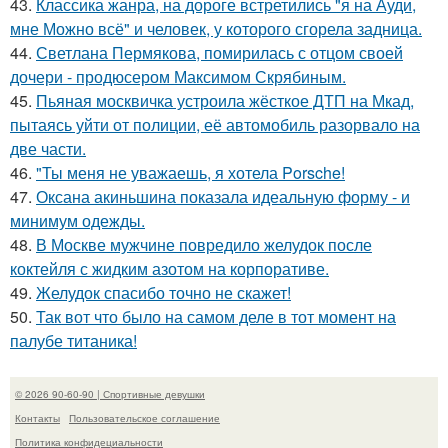
43.
Классика жанра, на дороге встретились "я на Ауди,
мне Можно всё" и человек, у которого сгорела задница.
44.
Светлана Пермякова, помирилась с отцом своей
дочери - продюсером Максимом Скрябиным.
45.
Пьяная москвичка устроила жёсткое ДТП на Мкад,
пытаясь уйти от полиции, её автомобиль разорвало на
две части.
46.
"Ты меня не уважаешь, я хотела Porsche!
47.
Оксана акиньшина показала идеальную форму - и
минимум одежды.
48.
В Москве мужчине повредило желудок после
коктейля с жидким азотом на корпоративе.
49.
Желудок спасибо точно не скажет!
50.
Так вот что было на самом деле в тот момент на
палубе титаника!
© 2026 90-60-90 | Спортивные девушки
Контакты
Пользовательское соглашение
Политика конфидециальности