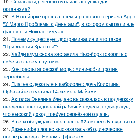
19.
Семаглутид: легкий путь или ловушка для
организма?
20.
В Нью-йорке прошла премьера нового сериала Apple
"У Марго Проблемы с Деньгами", в котором сыграли эль
фаннинг и Николь кидман.
21.
Почему существует дискриминация и что такое
"Привилегии Красоты"?
22.
Хайди клум снова заставила Нью-йорк говорить о
себе и о своём спутнике.
23.
Контрасты японской моды: мини-юбки против
термобелья.
24.
Платье с декольте и кабриолет: дочь Кристины
Орбакайте отметила 14-летие в Майами.
25.
Актриса Эвелина бледанс высказалась в поддержку
введения шестидневной рабочей недели, подчеркнув,
что высокий доход требует серьёзной отдачи.
26.
В сети обсуждают внешность 62-летнего Брэда питта.
27.
Дженнифер лопес высказалась об одиночестве
после развода с Беном аффлеком.