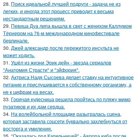
28.
Поиск идеальной лучшей подруги - задача не из
легких, и иногда этот процесс приводит к весьма
нестандартным решениям.
29.
Певица Дуа липа вышла в свет с женихом Каллумом
Тёрнером на 76-м международном кинофестивале
берлинале.
30.
Джей александр после пережитого инсульта не
может ходить.
31.
Ушёл из жизни Эрик дейн - звезда сериалов
"Анатомия Страсти" и "эйфория".
32.
Актриса Надя Сысоева делает ставку на интуитивное
питание и прислушивается к собственному организму, а
не к цифрам на весах.
33.
Горячая кудесница решила пройтись по пляжу мимо
пузатиков и их дам сердца.
34.
На волейбольной площадке разыгралась сцена,
которая заставила соцсети буквально захлебнуться от
восторга и умиления.
35.
"Оказалась под Капельницей" - Аврора киба после