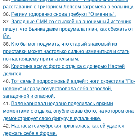
расставания с Григорием Лепсом загремела в больницу.
36.
Регину тодоренко снова требуют "Отменить".
37.
Западные СМИ со ссылкой на анонимный источник
пишут, что Бьянка даже продумала план, как сбежать от
Йе.
38.
Кто бы мог подумать, что старый знакомый из
приставки может настолько сильно измениться и стать
по-настоящему притягательным.
39.
Кристина асмус фото с отдыха с дочерью Настей
делится.
40.
Тот самый подростковый апдейт: ноги скрестила "По-
новому" и сразу почувствовала себя взрослой,
загадочной и опасной.
41.
Валя карнавал недавно поделилась яркими
моментами с отдыха, опубликовав фото, на котором она
демонстрирует свою фигуру в купальнике.
42.
Настасья самубрская призналась, как ей удается
держать себя в форме.