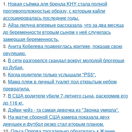
1.
Новая съёмка для бренда KHY стала полной
противоположностью образу, с которым кайли
ассоциировалась последние годы.
2.
Айза лилуна впервые рассказала, что за два месяца
до беременности вторым сыном у неё случилась
замершая беременность.
3.
Анита Кобелева подверглась критике, показав свою
овуляцию.
4.
В сети разгорелся скандал вокруг молодой блогерши
из Дубая.
5.
Когда родители только услышали "PS5".
6.
Мама пляж в личный туалет под открытым небом
превратила.
7.
В США родители убили 7-летнего сына, раскормив его
до 116 кг.
8.
Дэйви чейз - та самая девочка из "Звонка умерла".
9.
На матче сборной США камера показала двух
девушек и футбол резко стал вторым планом.
10.
Ольга Орлова трогательно обратилась к Жанне