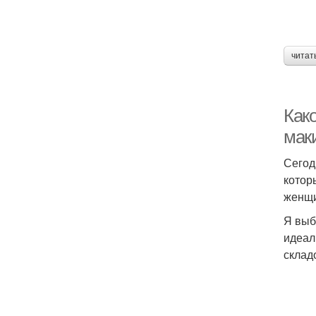
читат
Как
мак
Сегод
котор
женщи
Я выб
идеал
склад