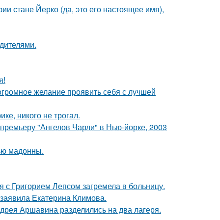
ии стане Йерко (да, это его настоящее имя),
одителями.
я!
 огромное желание проявить себя с лучшей
ке, никого не трогал.
премьеру "Ангелов Чарли" в Нью-йорке, 2003
ью мадонны.
я с Григорием Лепсом загремела в больницу.
 заявила Екатерина Климова.
дрея Аршавина разделились на два лагеря.