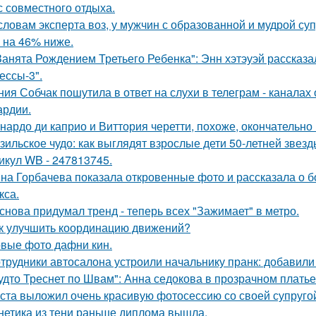
с совместного отдыха.
словам эксперта воз, у мужчин с образованной и мудрой су
 на 46% ниже.
Занята Рождением Третьего Ребенка": Энн хэтэуэй рассказ
ессы-3".
ния Собчак пошутила в ответ на слухи в телеграм - каналах 
ардии.
нардо ди каприо и Виттория черетти, похоже, окончательно 
зильское чудо: как выглядят взрослые дети 50-летней звез
икул WB - 247813745.
на Горбачева показала откровенные фото и рассказала о 
кса.
снова придумал тренд - теперь всех "Зажимает" в метро.
к улучшить координацию движений?
вые фото дафни кин.
трудники автосалона устроили начальнику пранк: добавили
удто Треснет по Швам": Анна седокова в прозрачном плать
ста выложил очень красивую фотосессию со своей супруго
нетика из тени раньше диплома вышла.