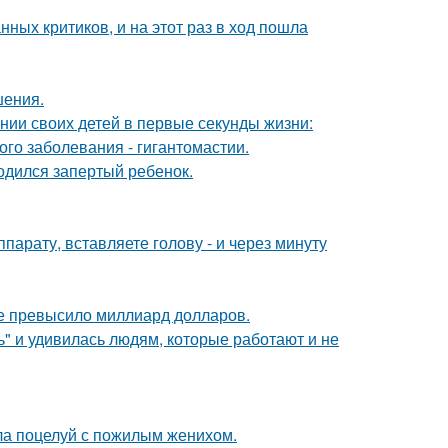
ных критиков, и на этот раз в ход пошла
шения.
нии своих детей в первые секунды жизни:
ого заболевания - гигантомастии.
одился запертый ребенок.
ппарату, вставляете голову - и через минуту
ие превысило миллиард долларов.
" и удивилась людям, которые работают и не
ла поцелуй с пожилым женихом.