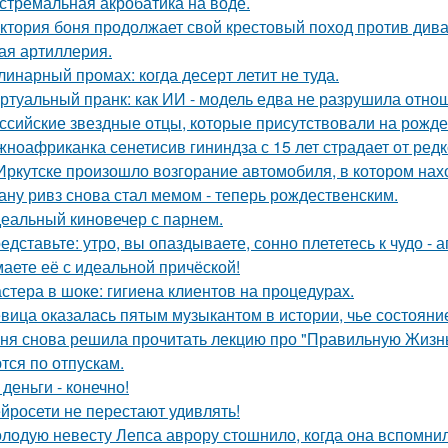
стремальная акробатика на воде.
ктория боня продолжает свой крестовый поход против диван
ая артиллерия.
линарный промах: когда десерт летит не туда.
ртуальный пранк: как ИИ - модель едва не разрушила отно
ссийские звездные отцы, которые присутствовали на рожде
ноафриканка сенетисив гининдза с 15 лет страдает от редк
Иркутске произошло возгорание автомобиля, в котором нах
ану ривз снова стал мемом - теперь рождественским.
еальный киновечер с парнем.
едставьте: утро, вы опаздываете, сонно плететесь к чудо - а
аете её с идеальной причёской!
стера в шоке: гигиена клиентов на процедурах.
вица оказалась пятым музыкантом в истории, чье состоян
ня снова решила прочитать лекцию про "Правильную Жизнь
тся по отпускам.
 деньги - конечно!
йросети не перестают удивлять!
лодую невесту Лепса аврору стошнило, когда она вспомни