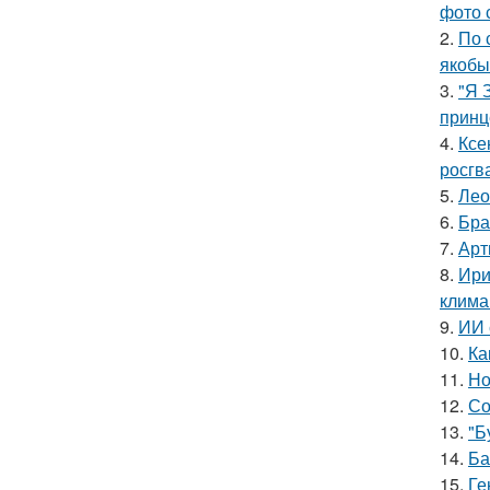
фото 
2.
По 
якобы
3.
"Я 
принц
4.
Ксе
росгв
5.
Лео
6.
Бра
7.
Арт
8.
Ири
клима
9.
ИИ 
10.
Ка
11.
Но
12.
Со
13.
"Б
14.
Ба
15.
Ге