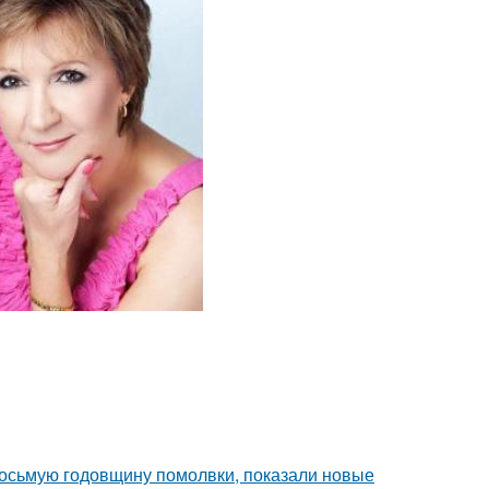
восьмую годовщину помолвки, показали новые