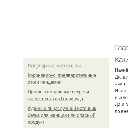
Гла
Как
Популярные материалы
Начнё
Коронавирус: предварительные
Да, в
итоги пандемии
«чуть
И что
Профессиональные секреты
выгля
косметолога из Голливуда
Да и 
Куриные яйца: лучший источник
по вн
белка для женщин или опасный
продукт