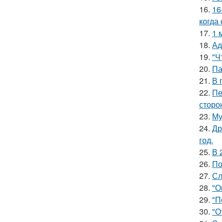
16.
16
когда
17.
1 
18.
Ад
19.
"Ч
20.
Па
21.
В 
22.
Пе
сторо
23.
Му
24.
Др
год.
25.
В 
26.
По
27.
Сл
28.
"О
29.
"П
30.
"О