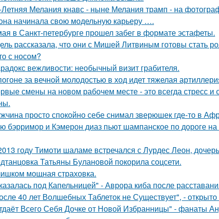
-Летняя Мелания кнавс - ныне Мелания трамп - на фотограф
 она начинала свою модельную карьеру ….
мая в Санкт-петербурге прошел забег в формате эстафеты.
ель рассказала, что они с Мишей Литвиным готовы стать р
то с носом?
радокс вежливости: необычный визит грабителя.
погоне за вечной молодостью в ход идет тяжелая артиллери
рвые смены на новом рабочем месте - это всегда стресс и
ны.
жчина просто спокойно себе снимал зверюшек где-то в Афри
ю бэрримор и Кэмерон диаз пьют шампанское по дороге на 
2013 году Тимоти шаламе встречался с Лурдес Леон, дочер
дтанцовка Татьяны Булановой покорила соцсети.
ишком мощная страховка.
казалась под Капельницей" - Аврора киба после расставани
осле 40 лет Волшебных Таблеток не Существует", - открыто
тдаёт Всего Себя Дочке от Новой Избранницы" - фанаты Ан