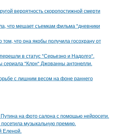
пругой вероятность скоропостижной смерти
ала, что мешает съемкам фильма "дневники
о том, что она якобы получила госохрану от
перешли в статус "Серьезно и Надолго".
ды сериала "Клон" Джованны антонелли.
борьбе с лишним весом на фоне раннего
 Путина на фото салона с помощью нейросети.
е посетила музыкальную премию.
й Еленой.