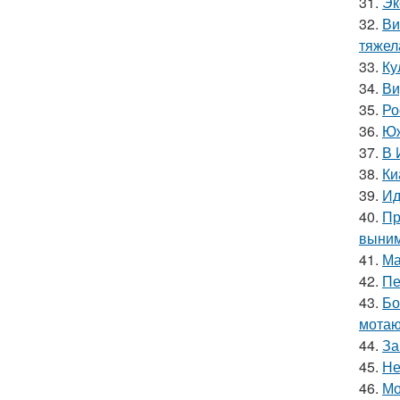
31.
Эк
32.
Ви
тяжел
33.
Ку
34.
Ви
35.
Ро
36.
Юж
37.
В 
38.
Ки
39.
Ид
40.
Пр
выним
41.
Ма
42.
Пе
43.
Бо
мотаю
44.
За
45.
Не
46.
Мо