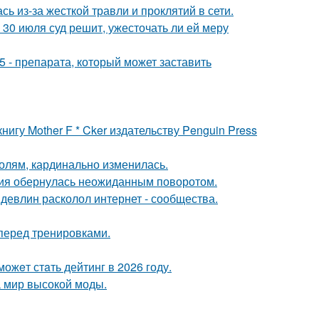
ь из-за жесткой травли и проклятий в сети.
30 июля суд решит, ужесточать ли ей меру
 - препарата, который может заставить
игу Mother F * Cker издательству Penguin Press
олям, кардинально изменилась.
ория обернулась неожиданным поворотом.
девлин расколол интернет - сообщества.
перед тренировками.
ожeт стaть дейтинг в 2026 году.
 мир высокой моды.