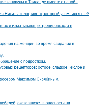
ие каникулы в Таиланде вместе с папой -
ия Никиты кологривого, который усомнился в её
диетах и изматывающих тренировках, а в
падения на женщин во время свиданий в
у.
обращение с подростком.
кусовых рецепторов: острое, сладкое, кислое и
родюсером Максимом Скрябиным.
лебедей, оказавшихся в опасности на