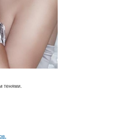
м тенями.
ов.