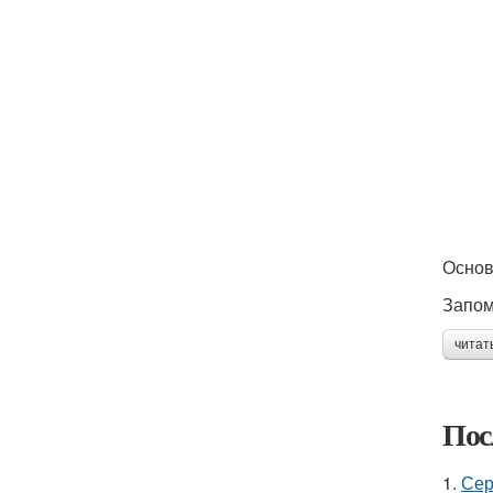
Основ
Запом
читат
Пос
1.
Сер