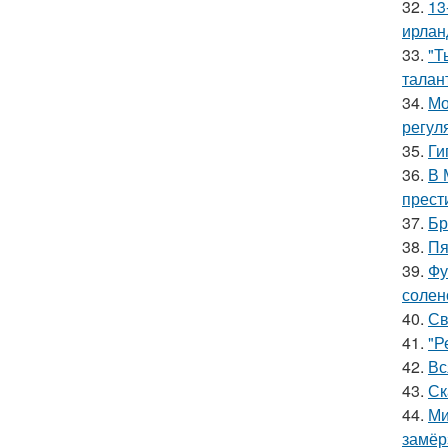
32.
13
ирлан
33.
"Т
талан
34.
Мо
регул
35.
Ги
36.
В 
прест
37.
Бр
38.
Пя
39.
Фу
солен
40.
Св
41.
"Р
42.
Вс
43.
Ск
44.
Ми
замёр