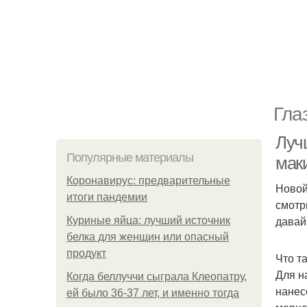
Гла
Луч
Популярные материалы
мак
Коронавирус: предварительные
Новой
итоги пандемии
смотр
давай
Куриные яйца: лучший источник
белка для женщин или опасный
продукт
Что т
Для н
Когда беллуччи сыграла Клеопатру,
нанес
ей было 36-37 лет, и именно тогда