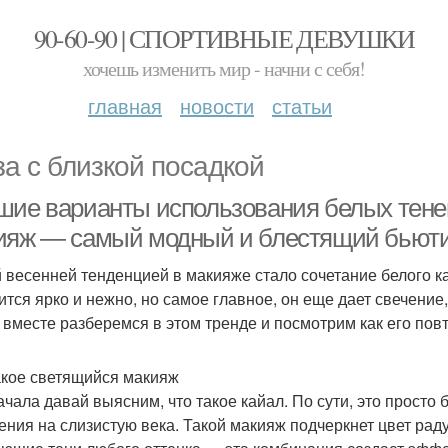
90-60-90 | СПОРТИВНЫЕ ДЕВУШКИ
хочешь изменить мир - начни с себя!
главная
новости
статьи
за с близкой посадкой
шие варианты использования белых тене
ияж — самый модный и блестящий бьюти
 весенней тенденцией в макияже стало сочетание белого к
ится ярко и нежно, но самое главное, он еще дает свечение,
 вместе разберемся в этом тренде и посмотрим как его повт
акое светящийся макияж
ачала давай выясним, что такое кайал. По сути, это просто
ения на слизистую века. Такой макияж подчеркнет цвет рад