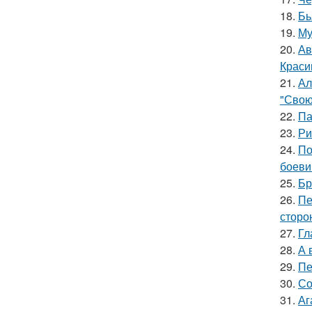
18.
Бь
19.
Му
20.
Ав
Краси
21.
Ал
"Свою
22.
Па
23.
Ри
24.
По
боеви
25.
Бр
26.
Пе
сторо
27.
Гл
28.
А 
29.
Пе
30.
Со
31.
Аг