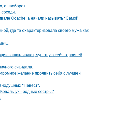
ю, а наоборот.
 соседи.
ивале Coachella начали называть "Самой
ной, где та охарактеризовала своего мужа как
ождь.
моции зашкаливают, чувствую себя героиней
личного скандала.
 огромное желание проявить себя с лучшей
внодушных "Невест".
 Ковальчук - родные сестры?
.