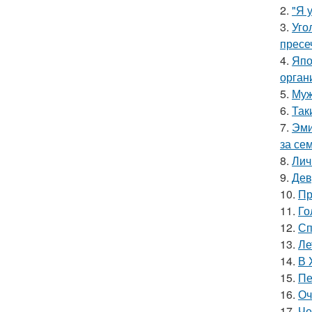
2.
"Я 
3.
Уго
пресе
4.
Япо
орган
5.
Муж
6.
Так
7.
Эми
за се
8.
Лич
9.
Дев
10.
Пр
11.
Го
12.
Сп
13.
Ле
14.
В 
15.
Пе
16.
Оч
17.
Че