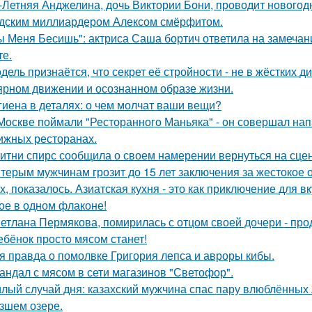
-Летняя Анджелина, дочь Виктории Бони, проводит новогодн
дским миллиардером Алексом смёрфитом.
ы Меня Бесишь": актриса Саша бортич ответила на замечан
те.
дель признаётся, что секрет её стройности - не в жёстких 
ярном движении и осознанном образе жизни.
гиена в деталях: о чем молчат ваши вещи?
Москве поймали "Ресторанного Маньяка" - он совершал на
ижных ресторанах.
итни спирс сообщила о своем намерении вернуться на сцен
терым мужчинам грозит до 15 лет заключения за жестокое 
х, показалось. Азиатская кухня - это как приключение для в
ое в одном флаконе!
етлана Пермякова, помирилась с отцом своей дочери - п
ебёнок просто мясом станет!
я правда о помолвке Григория лепса и авроры кибы.
андал с мясом в сети магазинов "Светофор".
лый случай дня: казахский мужчина спас пару влюблённых 
зшем озере.