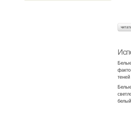
читат
Исп
Белые
факто
теней
Белые
светл
белый