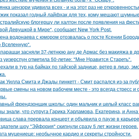
янка цензори удивила всех - и на этот раз не откровенность
жик показал годный лайфхак для тех, кому мешают шумные
стралийскую блогершу ли халтон после появления на фест
вой Девушкой в Мире", сообщает New York Post.
ена водонаева с юмором отозвалась о посте Ксении Бороди
 Вселенную".
парацци засняли 37-летнюю ану де Армас без макияжа в д
з уизерспун отметила 50-летие: "Мне Нравится Стареть".
ехали в тур на байках по тайской заднице, ветер в лицо, э
ка.
ак Уилла Смита и Джады пинкетт - Смит распался из-за пуб
рвые смены на новом рабочем месте - это всегда стресс и
ны.
авный френдзонщик школы: один мальчик и целый класс ра
вы знали, что супруга Гарика Харламова, Екатерина, и Анна
вица слава прервала концерт и объявила о паузе в карьере
здатели шоу "Эйфория" скипнули сразу 5 лет жизни героев.
ата муцениеце: необычное кардио и секреты стройности.