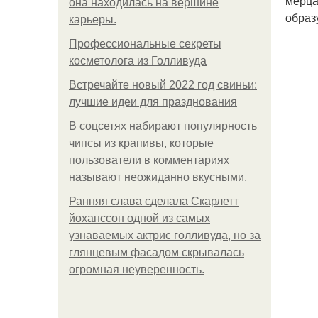
мерца
она находилась на вершине
образ
карьеры.
Профессиональные секреты
косметолога из Голливуда
Встречайте новый 2022 год свиньи:
лучшие идеи для празднования
В соцсетях набирают популярность
чипсы из крапивы, которые
пользователи в комментариях
называют неожиданно вкусными.
Ранняя слава сделала Скарлетт
йоханссон одной из самых
узнаваемых актрис голливуда, но за
глянцевым фасадом скрывалась
огромная неуверенность.