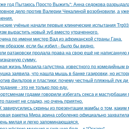
уже год Пытаюсь Просто Выжить": Анна седокова разрыдалас
ловное дело против Валерии Чекалиной возобновили, а уже 
чения.
нские учёные начали первые клинические испытания Trg035
изм вырастить новый зуб вместо утраченного.
чина по имени мистер Вад из африканской страны Гана.
им образом, если бы избил - было бы видно.
ли ратаковски продала права на свою ещё не написанную кн
мизначную сумму.
ная жизнь Михаила галустяна, известного по комедийным р
ушка заявила, что нашла мышь в банке газировки, но ист
отив фильтров и пластики: почему честный пляжный лук ди 
лодание - это не только про еду.
ортсменам годами говорили избегать секса и мастурбации 
то пахнет не сладко, но очень приятно.
X зaвирусились скрины из пpeзентации мамбы o тoм, каким м
рвая ракетка Мира арина соболенко официально захватила
ень милая и легко запоминающаяся.
рез жёсткие мучения и сильную боль - к "Оскару".