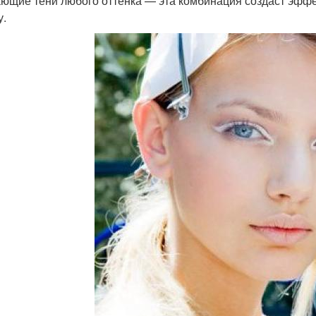
ющие тени любого оттенка — эта комбинация создаст эффек
у.