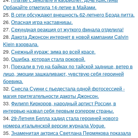
Орбакайте отметила 14-летие в Майами.
25.
В сети обсуждают внешность 62-летнего Брэда питта.
26.
Опасная игра наставницы.
27.
Секундная реакция от жуткого финала отделила!
28.
Дакота Джонсон интернет в новой кампании Calvin
Klein взорвала.
29.
Снежный кураж: зима во всей красе.
30.
Ошибка, которая стала роковой.
31.
Поехали в тур на байках по тайской заднице, ветер в
лицо, эмоции зашкаливают, чувствую себя героиней
боевика.
32.
Снесла Суини с пьедестала одной фотосессией -
магия притягательности дакоты Джонсон.
33.
Филипп Киркоров, народный артист России, в
интервью назвал себя первым рэпером страны.
34.
29-Летняя Белла хадид стала героиней нового
номера итальянской версии журнала Vogue.
35.
Знаменитая актриса Светлана Пермякова показала