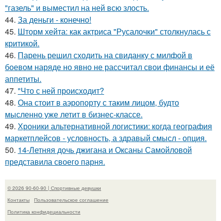
"газель" и выместил на ней всю злость.
44.
За деньги - конечно!
45.
Шторм хейта: как актриса "Русалочки" столкнулась с
критикой.
46.
Парень решил сходить на свиданку с милфой в
боевом наряде но явно не рассчитал свои финансы и её
аппетиты.
47.
"Что с ней происходит?
48.
Она стоит в аэропорту с таким лицом, будто
мысленно уже летит в бизнес-классе.
49.
Хроники альтернативной логистики: когда география
маркетплейсов - условность, а здравый смысл - опция.
50.
14-Летняя дочь джигана и Оксаны Самойловой
представила своего парня.
© 2026 90-60-90 | Спортивные девушки
Контакты
Пользовательское соглашение
Политика конфидециальности