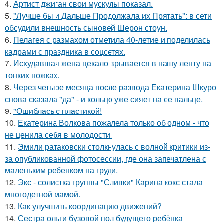
4.
Артист джиган свои мускулы показал.
5.
"Лучше бы и Дальше Продолжала их Прятать": в сети
обсудили внешность сыновей Шерон стоун.
6.
Пелагея с размахом отметила 40-летие и поделилась
кадрами с праздника в соцсетях.
7.
Исхудавшая жена цекало врывается в нашу ленту на
тонких ножках.
8.
Через четыре месяца после развода Екатерина Шкуро
снова сказала "да" - и кольцо уже сияет на ее пальце.
9.
"Ошиблась с пластикой!
10.
Екатерина Волкова пожалела только об одном - что
не ценила себя в молодости.
11.
Эмили ратаковски столкнулась с волной критики из-
за опубликованной фотосессии, где она запечатлена с
маленьким ребенком на груди.
12.
Экс - солистка группы "Сливки" Карина кокс стала
многодетной мамой.
13.
Как улучшить координацию движений?
14.
Сестра ольги бузовой пол будущего ребёнка