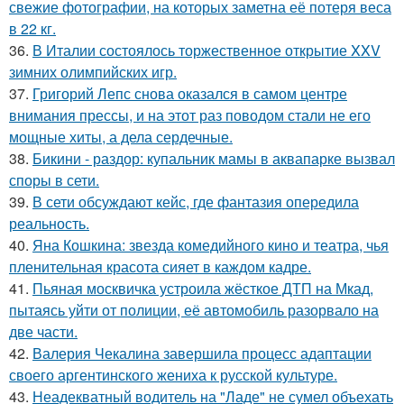
свежие фотографии, на которых заметна её потеря веса
в 22 кг.
36.
В Италии состоялось торжественное открытие XXV
зимних олимпийских игр.
37.
Григорий Лепс снова оказался в самом центре
внимания прессы, и на этот раз поводом стали не его
мощные хиты, а дела сердечные.
38.
Бикини - раздор: купальник мамы в аквапарке вызвал
споры в сети.
39.
В сети обсуждают кейс, где фантазия опередила
реальность.
40.
Яна Кошкина: звезда комедийного кино и театра, чья
пленительная красота сияет в каждом кадре.
41.
Пьяная москвичка устроила жёсткое ДТП на Мкад,
пытаясь уйти от полиции, её автомобиль разорвало на
две части.
42.
Валерия Чекалина завершила процесс адаптации
своего аргентинского жениха к русской культуре.
43.
Неадекватный водитель на "Ладе" не сумел объехать