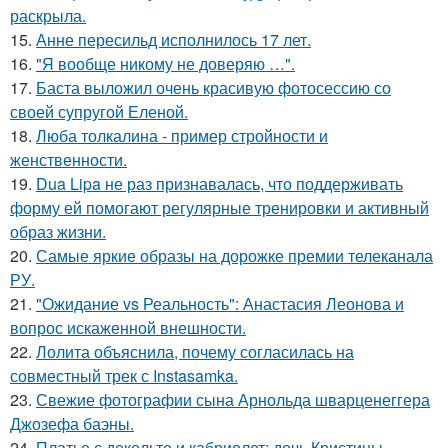
раскрыла.
15.
Анне пересильд исполнилось 17 лет.
16.
"Я вообще никому не доверяю …".
17.
Баста выложил очень красивую фотосессию со
своей супругой Еленой.
18.
Люба толкалина - пример стройности и
женственности.
19.
Dua Lipa не раз признавалась, что поддерживать
форму ей помогают регулярные тренировки и активный
образ жизни.
20.
Самые яркие образы на дорожке премии телеканала
РУ.
21.
"Ожидание vs Реальность": Анастасия Леонова и
вопрос искаженной внешности.
22.
Лолита объяснила, почему согласилась на
совместный трек с Instasamka.
23.
Свежие фотографии сына Арнольда шварценеггера
Джозефа баэны.
24.
Платье с декольте и кабриолет: дочь Кристины