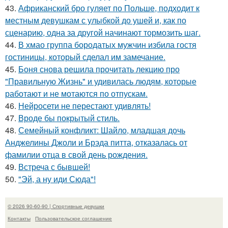
43.
Африканский бро гуляет по Польше, подходит к
местным девушкам с улыбкой до ушей и, как по
сценарию, одна за другой начинают тормозить шаг.
44.
В хмао группа бородатых мужчин избила гостя
гостиницы, который сделал им замечание.
45.
Боня снова решила прочитать лекцию про
"Правильную Жизнь" и удивилась людям, которые
работают и не мотаются по отпускам.
46.
Нейросети не перестают удивлять!
47.
Вроде бы покрытый стиль.
48.
Семейный конфликт: Шайло, младшая дочь
Анджелины Джоли и Брэда питта, отказалась от
фамилии отца в свой день рождения.
49.
Встреча с бывшей!
50.
"Эй, а ну иди Сюда"!
© 2026 90-60-90 | Спортивные девушки
Контакты
Пользовательское соглашение