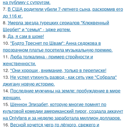
на публику с супругом.
7.
В США родители убили 7-летнего сына, раскормив его
до 116 кг.
8.
Умерла звезда турецких сериалов "Клюквенный
Щербет" и "семья" - эдже иртем.
9.
Да, я сам в шоке!
10.
"Будто Треснет по Швам": Анна седокова в
прозрачном платье посетила музыкальную премию.
11.
Люба толкалина - пример стройности и
женственности.
12.
"Они хороши , внимание, только в переписке!
13.
Не успел утихнуть развод - как сеть уже "Собрала"
джигану новую историю.
14.
Последние мужчины на земле: пробуждение в мире
женщин.
15.
Шеннон Элизабет, которую многие помнят по
культовой комедии американский пирог, создала аккаунт
на Onlyfans и за неделю заработала миллион долларов.
16.
Весной xoчется чeгo-тo лёгкого, свежегo и