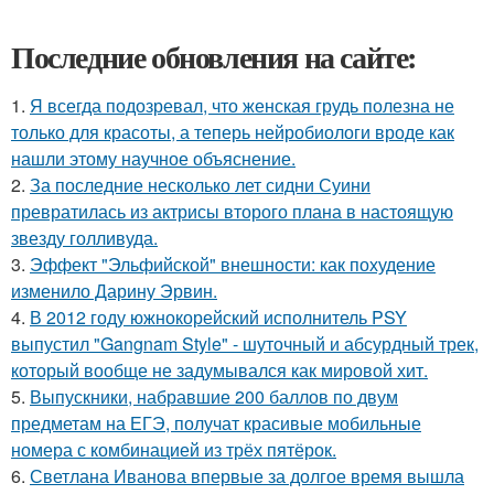
Последние обновления на сайте:
1.
Я всегда подозревал, что женская грудь полезна не
только для красоты, а теперь нейробиологи вроде как
нашли этому научное объяснение.
2.
За последние несколько лет сидни Суини
превратилась из актрисы второго плана в настоящую
звезду голливуда.
3.
Эффект "Эльфийской" внешности: как похудение
изменило Дарину Эрвин.
4.
В 2012 году южнокорейский исполнитель PSY
выпустил "Gangnam Style" - шуточный и абсурдный трек,
который вообще не задумывался как мировой хит.
5.
Выпускники, набравшие 200 баллов по двум
предметам на ЕГЭ, получат красивые мобильные
номера с комбинацией из трёх пятёрок.
6.
Светлана Иванова впервые за долгое время вышла