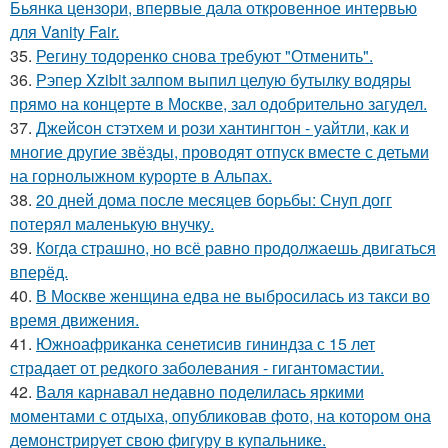
Бьянка цензори, впервые дала откровенное интервью
для Vanity Fair.
35.
Регину тодоренко снова требуют "Отменить".
36.
Рэпер Xzibit залпом выпил целую бутылку водяры
прямо на концерте в Москве, зал одобрительно загудел.
37.
Джейсон стэтхем и рози хантингтон - уайтли, как и
многие другие звёзды, проводят отпуск вместе с детьми
на горнолыжном курорте в Альпах.
38.
20 дней дома после месяцев борьбы: Снуп догг
потерял маленькую внучку.
39.
Когда страшно, но всё равно продолжаешь двигаться
вперёд.
40.
В Москве женщина едва не выбросилась из такси во
время движения.
41.
Южноафриканка сенетисив гининдза с 15 лет
страдает от редкого заболевания - гигантомастии.
42.
Валя карнавал недавно поделилась яркими
моментами с отдыха, опубликовав фото, на котором она
демонстрирует свою фигуру в купальнике.