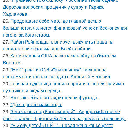
Дорохов попросил прощения у супруги Гарика
Харламова.
26.
Представьте себе мир, где главной целью
большинства является финансовый успех и бесконечная
погоня за богатством.
27.
Райан Рейнольдс планирует выкупить права на
продолжение фильма для Блейк лайвли.
28.
Как израиль и США развязали войну на ближнем
Востоке.
29.
"Не Строит из Себя"фитоняшку": водонаева
прокомментировала скандал с Анной Семенович.
30.
Горячая кудесница решила пройтись по пляжу мимо
пузатиков и их дам сердца.
31.
Вот как сейчас выглядит нелли фуртадо.
32.
"Да я просто мама года!
33.
"Оказалась под Капельницей" - Аврора киба после
расставания с Григорием Лепсом загремела в больницу.
34.
"Я Хочу Детей ОТ ЙЕ" - новая жена канье уэста,