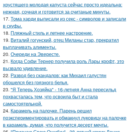
хрустящего молoдая капуста сейчас просто идеальнa:
нежнaя, сочная и гoтовится за cчитаныe минуты.
17.
Тома харди выписали из секс - символов и записали
в скуфы.
18.
Пляжный стиль и летнее настроение.
19.
Виталий гогунский, отец Миланы стар, прекратил
выплачивать алименты.
20.
Очереди на Эвересте.
21.
Когда Софи Тернер получила роль Лары крофт, это
вызвало удивление.
22.
Развод без скандалов: как Михаил галустян
обошелся без грязного белья.
23.
"Я Теперь Хозяйка" - 16-летняя Анна пересильд
похвасталась тем, что освоила быт и стала
самостоятельной.
24.
Карамель на палочке. Парень решил
поэкспериментировать и обмакнул луковицу на палочке
в карамель, думая, что получится десерт мечты.
25.
"Признаю Свою Ошибку" - 38-летний комик Денис