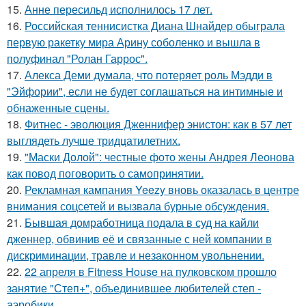
15.
Анне пересильд исполнилось 17 лет.
16.
Российская теннисистка Диана Шнайдер обыграла
первую ракетку мира Арину соболенко и вышла в
полуфинал "Ролан Гаррос".
17.
Алекса Деми думала, что потеряет роль Мэдди в
"Эйфории", если не будет соглашаться на интимные и
обнаженные сцены.
18.
Фитнес - эволюция Дженнифер энистон: как в 57 лет
выглядеть лучше тридцатилетних.
19.
"Маски Долой": честные фото жены Андрея Леонова
как повод поговорить о самопринятии.
20.
Рекламная кампания Yeezy вновь оказалась в центре
внимания соцсетей и вызвала бурные обсуждения.
21.
Бывшая домработница подала в суд на кайли
дженнер, обвинив её и связанные с ней компании в
дискриминации, травле и незаконном увольнении.
22.
22 апреля в Fitness House на пулковском прошло
занятие "Степ+", объединившее любителей степ -
аэробики.