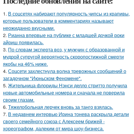
Последние обновления на сайте:
1.
В соцсетях набирают популярность чипсы из крапивы,
которые пользователи в комментариях называют
неожиданно вкусными.
2.
Рианна впервые на публике с младшей дочкой роки
айриш появилась.
3.
По словам эксперта воз, у мужчин с образованной и
мудрой супругой вероятность скоропостижной смерти
якобы на 46% ниже.
4.
Соцсети захлестнула волна тревожных сообщений о
загадочном "Июньском Феномене".
5.
Жительница флориды Нэнси делло стритто получила
новые автомобильные номера и сначала не поверила
своим глазам.
6.
Тяжелобольная лерчек вновь за танго взялась.
7.
В недавнем интервью Ирина тонева раскрыла детали
своего семейного союза с Алексеем брижей -
хореографом, далеким от мира шоу-бизнеса.