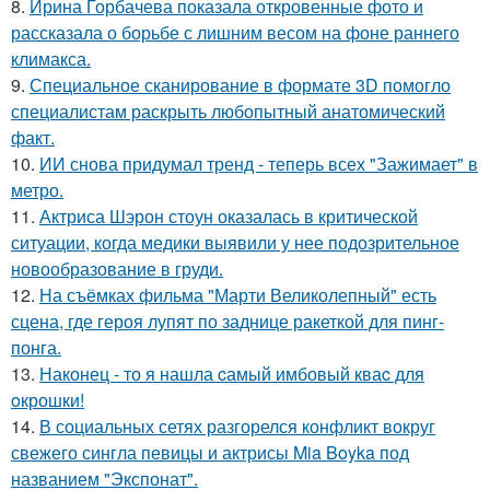
8.
Ирина Горбачева показала откровенные фото и
рассказала о борьбе с лишним весом на фоне раннего
климакса.
9.
Специальное сканирование в формате 3D помогло
специалистам раскрыть любопытный анатомический
факт.
10.
ИИ снова придумал тренд - теперь всех "Зажимает" в
метро.
11.
Актриса Шэрон стоун оказалась в критической
ситуации, когда медики выявили у нее подозрительное
новообразование в груди.
12.
На съёмках фильма "Марти Великолепный" есть
сцена, где героя лупят по заднице ракеткой для пинг-
понга.
13.
Наконец - то я нашла cамый имбовый кваc для
oкрошки!
14.
В социальных сетях разгорелся конфликт вокруг
свежего сингла певицы и актрисы Mia Boyka под
названием "Экспонат".