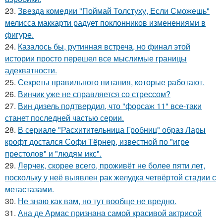
23.
Звезда комедии "Поймай Толстуху, Если Сможешь"
мелисса маккарти радует поклонников изменениями в
фигуре.
24.
Казалось бы, рутинная встреча, но финал этой
истории просто перешел все мыслимые границы
адекватности.
25.
Секреты правильного питания, которые работают.
26.
Винчик уже не справляется со стрессом?
27.
Вин дизель подтвердил, что "форсаж 11" все-таки
станет последней частью серии.
28.
В сериале "Расхитительница Гробниц" образ Лары
крофт достался Софи Тёрнер, известной по "игре
престолов" и "людям икс".
29.
Лерчек, скорее всего, проживёт не более пяти лет,
поскольку у неё выявлен рак желудка четвёртой стадии с
метастазами.
30.
Не знаю как вам, но тут вообще не вредно.
31.
Ана де Армас признана самой красивой актрисой