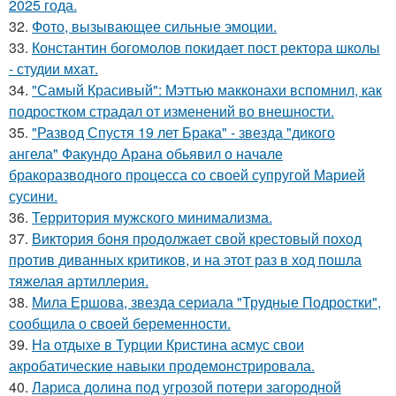
2025 года.
32.
Фото, вызывающее сильные эмоции.
33.
Константин богомолов покидает пост ректора школы
- студии мхат.
34.
"Самый Красивый": Мэттью макконахи вспомнил, как
подростком страдал от изменений во внешности.
35.
"Развод Спустя 19 лет Брака" - звезда "дикого
ангела" Факундо Арана обьявил о начале
бракоразводного процесса со своей супругой Марией
сусини.
36.
Территория мужского минимализма.
37.
Виктория боня продолжает свой крестовый поход
против диванных критиков, и на этот раз в ход пошла
тяжелая артиллерия.
38.
Мила Ершова, звезда сериала "Трудные Подростки",
сообщила о своей беременности.
39.
На отдыхе в Турции Кристина асмус свои
акробатические навыки продемонстрировала.
40.
Лариса долина под угрозой потери загородной