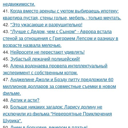
недвижимости.
41.
Когда вместо аренды с уютом выбираешь ипотеку:
квартира пустая, стены голые, мебель - только мечтать.
42.
"Это ужасающе и разрушительно!
43.
"Лучше с Дедом, чем с Сыном" - Аврора встала
стеной за отношения с Григорием Лепсом и разницу в
возрасте назвала мелочью.
44.
Нейросети не перестают удивлять!
45.
Зубастый лежачий полицейский!
46.
Алена водонаева провела интеллектуальный
эксперимент с собственным котом.
47.
Анджелине Джоли и Брэду питту предложили 60
миллионов долларов за совместные съемки в новом
фильме.
48.
Артик и асти?
49.
Больше никаких загадок: Ларису долину не
исключили из фильма "Невероятные Приключения
Шурика".
50.
Днем в борцовке, вечером в платье!