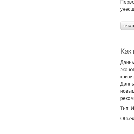
Перво
унесш
читат
Как
Данны
эконо
кризи
Данны
новым
реком
Тип: 
Объек