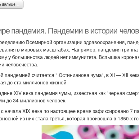
ь дальше →
ире пандемия. Пандемии в истории челов
ределению Всемирной организации здравоохранения, панде
евания в мировых масштабах. Например, пандемия гриппа п
ому у большинства людей нет иммунитета. Вспышка корона
ии человечества.
й пандемией считается "Юстинианова чума", в XI — XII ве
ая до ста миллионов жизней.
едине XIV века пандемия чумы, известная как "черная смерть
ли до 34 миллионов человек.
 с начала XIX века по настоящее время зафиксировано 7 п
оносной из них стала третья, которая произошла в 1850-х г