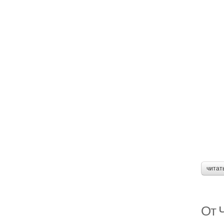
читат
От 