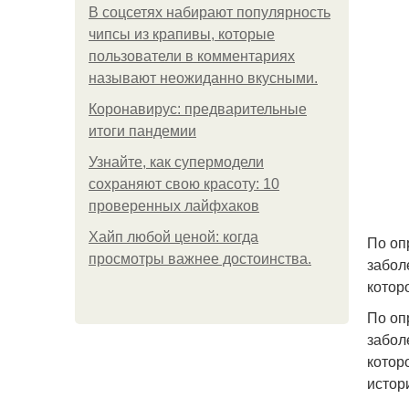
В соцсетях набирают популярность
чипсы из крапивы, которые
пользователи в комментариях
называют неожиданно вкусными.
Коронавирус: предварительные
итоги пандемии
Узнайте, как супермодели
сохраняют свою красоту: 10
проверенных лайфхаков
Хайп любой ценой: когда
По оп
просмотры важнее достоинства.
забол
котор
По оп
забол
котор
истор