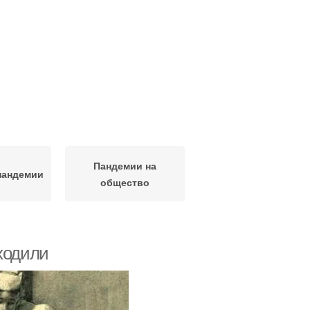
Пандемии на
пандемии
общество
ходили