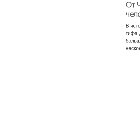
От 
чел
В ист
тифа 
больш
неско