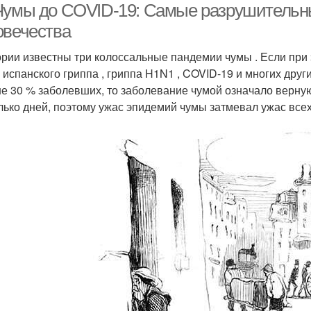
Чумы до COVID-19: Самые разрушительн
овечества
ории известны три колоссальные пандемии чумы . Если при 
, испанского гриппа , гриппа H1N1 , COVID-19 и многих дру
е 30 % заболевших, то заболевание чумой означало верну
лько дней, поэтому ужас эпидемий чумы затмевал ужас всех