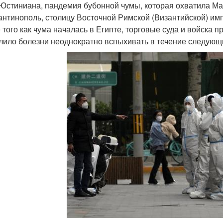
Юстиниана, пандемия бубонной чумы, которая охватила Ма
антинополь, столицу Восточной Римской (Византийской) импе
 того как чума началась в Египте, торговые суда и войска п
лило болезни неоднократно вспыхивать в течение следующи