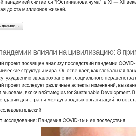
й пандемией считается "Юстинианова чума", в XI — XII ве
ая до ста миллионов жизней.
ь дальше →
 пандемии влияли на цивилизацию: 8 пр
й проект посвящен анализу последствий пандемии COVID-1
мические структуры мира. Он освещает, как глобальная па
су, ухудшению здравоохранения, социального неравенства 
й проект исследует различные аспекты изменений, вызванн
 вызовам, включаяStrategies for Sustainable Development. 
ендации для стран и международных организаций по восст
Исследовательский
т исследования: Пандемия COVID-19 и ее последствия