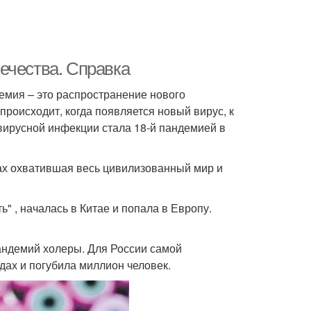
ечества. Справка
мия – это распространение нового
роисходит, когда появляется новый вирус, к
вирусной инфекции стала 18-й пандемией в
ках охватившая весь цивилизованный мир и
" , началась в Китае и попала в Европу.
андемий холеры. Для России самой
одах и погубила миллион человек.