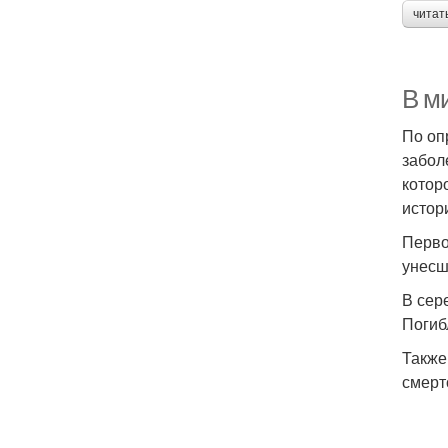
читат
В м
По оп
забол
котор
истор
Перво
унесш
В сер
Погиб
Также
смерт