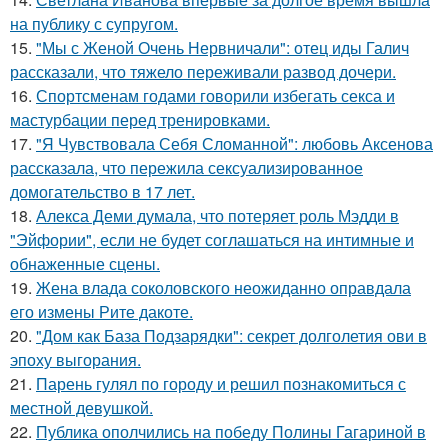
на публику с супругом.
15.
"Мы с Женой Очень Нервничали": отец иды Галич
рассказали, что тяжело переживали развод дочери.
16.
Спортсменам годами говорили избегать секса и
мастурбации перед тренировками.
17.
"Я Чувствовала Себя Сломанной": любовь Аксенова
рассказала, что пережила сексуализированное
домогательство в 17 лет.
18.
Алекса Деми думала, что потеряет роль Мэдди в
"Эйфории", если не будет соглашаться на интимные и
обнаженные сцены.
19.
Жена влада соколовского неожиданно оправдала
его измены Рите дакоте.
20.
"Дом как База Подзарядки": секрет долголетия ови в
эпоху выгорания.
21.
Парень гулял по городу и решил познакомиться с
местной девушкой.
22.
Публика ополчились на победу Полины Гагариной в