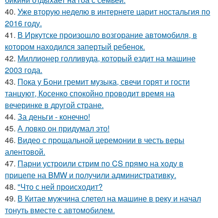
40.
Уже вторую неделю в интернете царит ностальгия по
2016 году.
41.
В Иркутске произошло возгорание автомобиля, в
котором находился запертый ребенок.
42.
Миллионер голливуда, который ездит на машине
2003 года.
43.
Пока у Бони гремит музыка, свечи горят и гости
танцуют, Косенко спокойно проводит время на
вечеринке в другой стране.
44.
За деньги - конечно!
45.
А ловко он придумал это!
46.
Видео с прощальной церемонии в честь веры
алентовой.
47.
Парни устроили стрим по CS прямо на ходу в
прицепе на BMW и получили административку.
48.
"Что с ней происходит?
49.
В Китае мужчина слетел на машине в реку и начал
тонуть вместе с автомобилем.