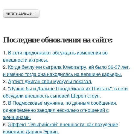
читать дальше →
Последние обновления на сайте:
1.
В сети продолжают обсуждать изменения во
внешности актрисы.
2.
Когда беллуччи сыграла Клеопатру, ей было 36-37 лет,
и именно тогда она находилась на вершине карьеры.
3.
Артист джиган свои мускулы показал.
4.
"Лучше бы и Дальше Продолжала их Прятать": в сети
обсудили внешность сыновей Шерон стоун.
5.
В Подмосковье мужчина, по данным сообщения,
одновременно заводил несколько отношений с
женщинами.
6.
Эффект "Эльфийской" внешности: как похудение
изменило Дарину Эрвин.