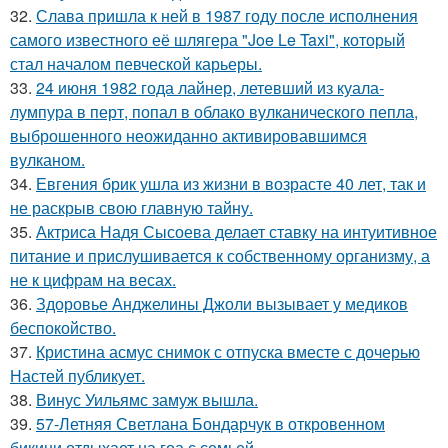
32.
Слава пришла к ней в 1987 году после исполнения
самого известного её шлягера "Joe Le Taxi", который
стал началом певческой карьеры.
33.
24 июня 1982 года лайнер, летевший из куала-
лумпура в перт, попал в облако вулканического пепла,
выброшенного неожиданно активировавшимся
вулканом.
34.
Евгения брик ушла из жизни в возрасте 40 лет, так и
не раскрыв свою главную тайну.
35.
Актриса Надя Сысоева делает ставку на интуитивное
питание и прислушивается к собственному организму, а
не к цифрам на весах.
36.
Здоровье Анджелины Джоли вызывает у медиков
беспокойство.
37.
Кристина асмус снимок с отпуска вместе с дочерью
Настей публикует.
38.
Винус Уильямс замуж вышла.
39.
57-Летняя Светлана Бондарчук в откровенном
бикини отдыхает на гоа с семьей.