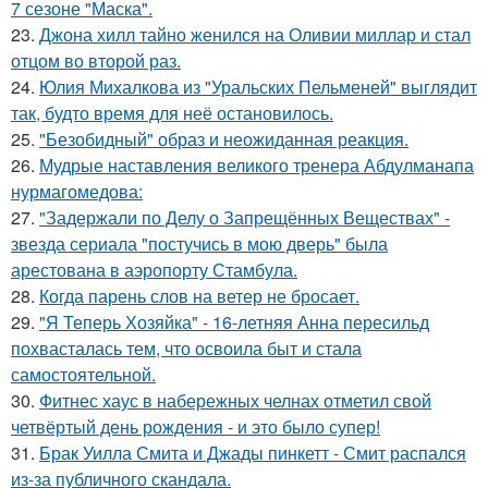
7 сезоне "Маска".
23.
Джона хилл тайно женился на Оливии миллар и стал
отцом во второй раз.
24.
Юлия Михалкова из "Уральских Пельменей" выглядит
так, будто время для неё остановилось.
25.
"Безобидный" образ и неожиданная реакция.
26.
Мудрые наставления великого тренера Абдулманапа
нурмагомедова:
27.
"Задержали по Делу о Запрещённых Веществах" -
звезда сериала "постучись в мою дверь" была
арестована в аэропорту Стамбула.
28.
Когда парень слов на ветер не бросает.
29.
"Я Теперь Хозяйка" - 16-летняя Анна пересильд
похвасталась тем, что освоила быт и стала
самостоятельной.
30.
Фитнес хаус в набережных челнах отметил свой
четвёртый день рождения - и это было супер!
31.
Брак Уилла Смита и Джады пинкетт - Смит распался
из-за публичного скандала.