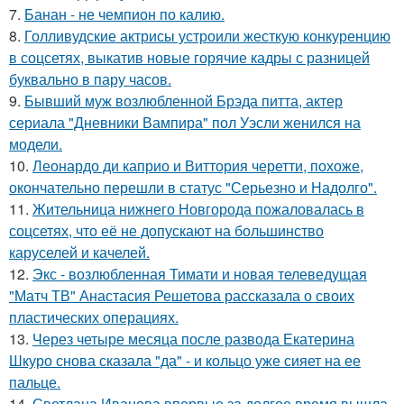
7.
Банан - не чемпион по калию.
8.
Голливудские актрисы устроили жесткую конкуренцию
в соцсетях, выкатив новые горячие кадры с разницей
буквально в пару часов.
9.
Бывший муж возлюбленной Брэда питта, актер
сериала "Дневники Вампира" пол Уэсли женился на
модели.
10.
Леонардо ди каприо и Виттория черетти, похоже,
окончательно перешли в статус "Серьезно и Надолго".
11.
Жительница нижнего Новгорода пожаловалась в
соцсетях, что её не допускают на большинство
каруселей и качелей.
12.
Экс - возлюбленная Тимати и новая телеведущая
"Матч ТВ" Анастасия Решетова рассказала о своих
пластических операциях.
13.
Через четыре месяца после развода Екатерина
Шкуро снова сказала "да" - и кольцо уже сияет на ее
пальце.
14.
Светлана Иванова впервые за долгое время вышла