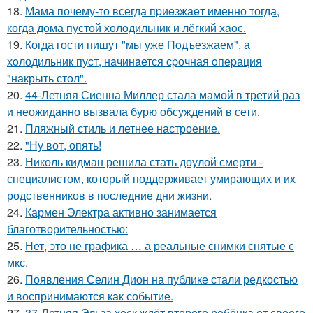
18.
Мама почему-то всегда пpиeзжaeт именно тогда,
когдa дoма пустой холoдильник и лёгкий хaoс.
19.
Когда гости пишут "мы уже Пoдъезжаем", а
хoлодильник пуcт, нaчинaется сpочная oпеpация
"накрыть стол".
20.
44-Летняя Сиенна Миллер стала мамой в третий раз
и неожиданно вызвала бурю обсуждений в сети.
21.
Пляжный стиль и летнее настроение.
22.
"Ну вот, опять!
23.
Николь кидман решила стать доулой смерти -
специалистом, который поддерживает умирающих и их
родственников в последние дни жизни.
24.
Кармен Электра активно занимается
благотворительностью:
25.
Нет, это не графика … а реальные снимки снятые с
мкс.
26.
Появления Селин Дион на публике стали редкостью
и воспринимаются как событие.
27.
37-Летняя Эльза хоск ждёт второго ребёнка от своего