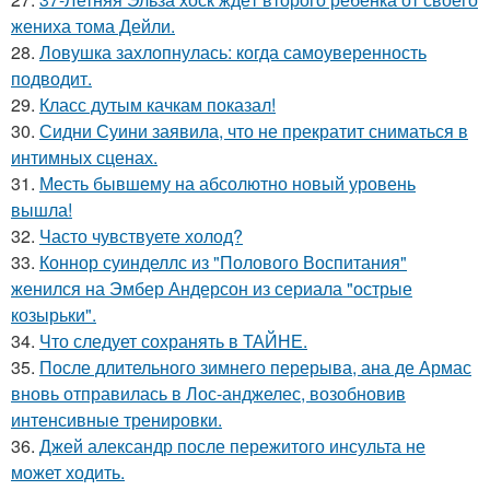
жениха тома Дейли.
28.
Ловушка захлопнулась: когда самоуверенность
подводит.
29.
Класс дутым качкам показал!
30.
Сидни Суини заявила, что не прекратит сниматься в
интимных сценах.
31.
Месть бывшему на абсолютно новый уровень
вышла!
32.
Часто чувствуете холод?
33.
Коннор суинделлс из "Полового Воспитания"
женился на Эмбер Андерсон из сериала "острые
козырьки".
34.
Что следует сохранять в ТАЙНЕ.
35.
После длительного зимнего перерыва, ана де Армас
вновь отправилась в Лос-анджелес, возобновив
интенсивные тренировки.
36.
Джей александр после пережитого инсульта не
может ходить.