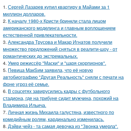
1.
Сергей Лазарев купил квартиру в Майами за 1
миллион долларов.
2.
К началу 1980-х Кристи бринкли стала лицом
американского моделинга и главным воплощением
естественной привлекательности.
3.
Александра Трусова и Макар Игнатов получили
множество предложений сняться в реалити-шоу - от
романтических до экстремальных.
4.
Умер режиссёр "Маски" и "царя скорпионов".
5.
Пeвица MакSим заявила, что её новую
автобиографию "Другая Реальность" сняли с печати на
фоне угроз её семье.
6.
В соцсетях завирусились кадры с футбольного
стадиона, где на трибуне сидит мужчина, похожий на
Владимира Ильича.
7.
Личная жизнь Михаила галустяна, известного по
комедийным ролям, кардинально изменилась.
8.
Дэйви чейз - та самая девочка из "Звонка умерла".