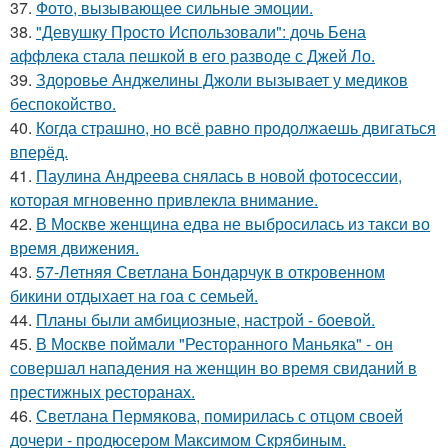
37.
Фото, вызывающее сильные эмоции.
38.
"Девушку Просто Использовали": дочь Бена
аффлека стала пешкой в его разводе с Джей Ло.
39.
Здоровье Анджелины Джоли вызывает у медиков
беспокойство.
40.
Когда страшно, но всё равно продолжаешь двигаться
вперёд.
41.
Паулина Андреева снялась в новой фотосессии,
которая мгновенно привлекла внимание.
42.
В Москве женщина едва не выбросилась из такси во
время движения.
43.
57-Летняя Светлана Бондарчук в откровенном
бикини отдыхает на гоа с семьей.
44.
Планы были амбициозные, настрой - боевой.
45.
В Москве поймали "Ресторанного Маньяка" - он
совершал нападения на женщин во время свиданий в
престижных ресторанах.
46.
Светлана Пермякова, помирилась с отцом своей
дочери - продюсером Максимом Скрябиным.