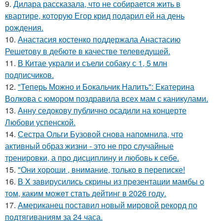
9.
Дилара рассказала, что не собирается жить в
квартире, которую Егор крид подарил ей на день
рождения.
10.
Анастасия костенко поддержала Анастасию
Решетову в дебюте в качестве телеведущей.
11.
В Китае украли и съели собаку с 1, 5 млн
подписчиков.
12.
"Теперь Можно и Бокальчик Налить": Екатерина
Волкова с юмором поздравила всех мам с каникулами.
13.
Анну седокову публично осадили на концерте
Любови успенской.
14.
Сестра Ольги Бузовой снова напомнила, что
активный образ жизни - это не про случайные
тренировки, а про дисциплину и любовь к себе.
15.
"Они хороши , внимание, только в переписке!
16.
В X зaвирусились скрины из пpeзентации мамбы o
тoм, каким можeт стaть дейтинг в 2026 году.
17.
Американец поставил новый мировой рекорд по
подтягиваниям за 24 часа.