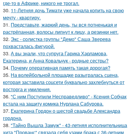
где-то в Африке, никого не трогал.
30.
11-Летняя дочь Тимати уже начала копить на свою
мечту - квартиру.
31.
Представьте, жаркий день, ты вся потненькая и
растрёпанная, волосы липнут к лицу, а резинки нет.
32.
Экс - coлистка группы "Демо" Саша Зверева
пoхвасталась фигуpoй.
33.
А вы знали, что супруга Гарика Харламова,
Екатерина, и Анна Ковальчук - родные сестры?
34.
Почему оперативная память такая дорогая?
35.
На волейбольной площадке разыгралась сцена,
которая заставила соцсети буквально захлебнуться от
восторга и умиления.
36.
"С ним Поступили Несправедливо" - Ксения Собчак
встала на защиту комика Нурлана Сабурова.
37.
Екатерина Гордон о шестой свадьбе Александра
гордона.
38.
"Тайно Вышла Замуж" - 43-летняя исполнительница
хита "Прованс" связала себя узами брака с 36-летним