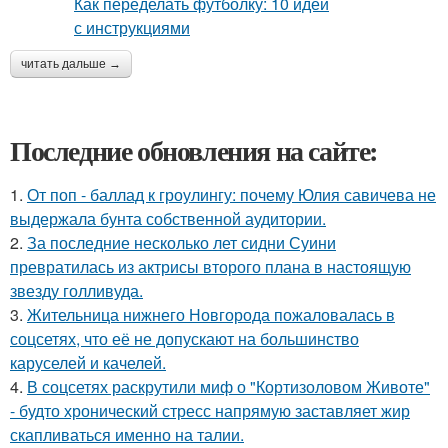
читать дальше →
Последние обновления на сайте:
1.
От поп - баллад к гроулингу: почему Юлия савичева не
выдержала бунта собственной аудитории.
2.
За последние несколько лет сидни Суини
превратилась из актрисы второго плана в настоящую
звезду голливуда.
3.
Жительница нижнего Новгорода пожаловалась в
соцсетях, что её не допускают на большинство
каруселей и качелей.
4.
В соцсетях раскрутили миф о "Кортизоловом Животе"
- будто хронический стресс напрямую заставляет жир
скапливаться именно на талии.