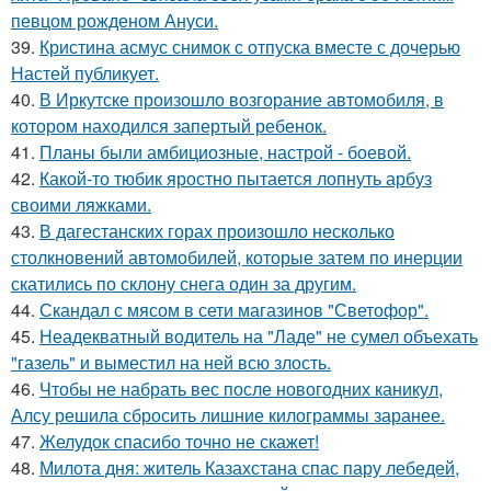
певцом рожденом Ануси.
39.
Кристина асмус снимок с отпуска вместе с дочерью
Настей публикует.
40.
В Иркутске произошло возгорание автомобиля, в
котором находился запертый ребенок.
41.
Планы были амбициозные, настрой - боевой.
42.
Какой-то тюбик яростно пытается лопнуть арбуз
своими ляжками.
43.
В дагестанских горах произошло несколько
столкновений автомобилей, которые затем по инерции
скатились по склону снега один за другим.
44.
Скандал с мясом в сети магазинов "Светофор".
45.
Неадекватный водитель на "Ладе" не сумел объехать
"газель" и выместил на ней всю злость.
46.
Чтобы не набрать вес после новогодних каникул,
Алсу решила сбросить лишние килограммы заранее.
47.
Желудок спасибо точно не скажет!
48.
Милота дня: житель Казахстана спас пару лебедей,