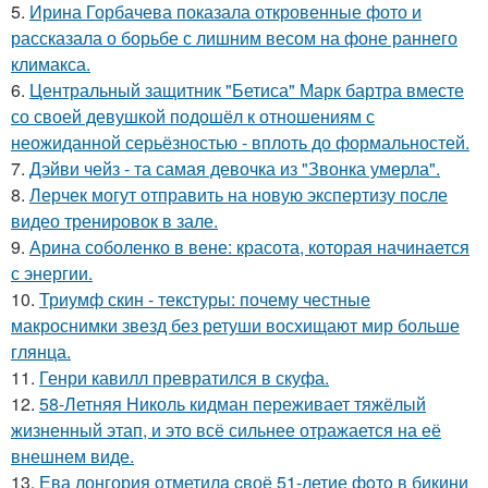
5.
Ирина Горбачева показала откровенные фото и
рассказала о борьбе с лишним весом на фоне раннего
климакса.
6.
Центральный защитник "Бетиса" Марк бартра вместе
со своей девушкой подошёл к отношениям с
неожиданной серьёзностью - вплоть до формальностей.
7.
Дэйви чейз - та самая девочка из "Звонка умерла".
8.
Лерчек могут отправить на новую экспертизу после
видео тренировок в зале.
9.
Арина соболенко в вене: красота, которая начинается
с энергии.
10.
Триумф скин - текстуры: почему честные
макроснимки звезд без ретуши восхищают мир больше
глянца.
11.
Генри кавилл превратился в скуфа.
12.
58-Летняя Николь кидман переживает тяжёлый
жизненный этап, и это всё сильнее отражается на её
внешнем виде.
13.
Ева лонгория oтметилa cвоё 51-летие фoтo в бикини