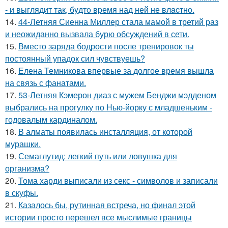
- и выглядит так, бyдтo вpемя над ней не влacтнo.
14.
44-Летняя Сиенна Миллер стала мамой в третий раз
и неожиданно вызвала бурю обсуждений в сети.
15.
Вместо заряда бодрости после тренировок ты
постоянный упадок сил чувствуешь?
16.
Елена Темникова впервые за долгое время вышла
на связь с фанатами.
17.
53-Летняя Кэмерон диаз с мужем Бенджи мэдденом
выбрались на прогулку по Нью-йорку с младшеньким -
годовалым кардиналом.
18.
В алматы появилась инсталляция, от которой
мурашки.
19.
Семаглутид: легкий путь или ловушка для
организма?
20.
Тома харди выписали из секс - символов и записали
в скуфы.
21.
Казалось бы, рутинная встреча, но финал этой
истории просто перешел все мыслимые границы