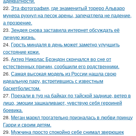
адекватности.
22.
Эта фотография, где знаменитый тореро Альваро
мунера рухнул на песок арены, запечатлела не падение,
а прозрение.
23.
Зендея снова заставила интернет обсуждать её
личную жизнь.
24.
Горсть миндаля в день может заметно улучшить
состояние кожи.
25.
Актер Николас Брэндон скончался во сне от
естественных причин, сообщили его родственники.
26.
Самая высокая модель из России нашла свою
идеальную пару, встретившись с известным
баскетболистом.
27.
Поехали в тур на байках по тайской заднице, ветер в
лицо, эмоции зашкаливают, чувствую себя героиней
боевика.
28.
Меган маркл трогательно призналась в любви принцу
Гарри и своим детям.
29.
Мужчина просто спокойно себе снимал зверюшек