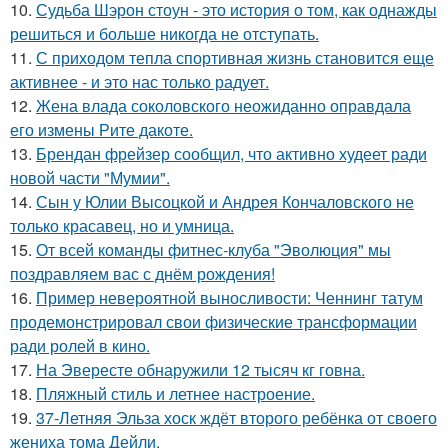
10.
Судьба Шэрон стоун - это история о том, как однажды
решиться и больше никогда не отступать.
11.
С приходом тепла спортивная жизнь становится еще
активнее - и это нас только радует.
12.
Жена влада соколовского неожиданно оправдала
его измены Рите дакоте.
13.
Брендан фрейзер сообщил, что активно худеет ради
новой части "Мумии".
14.
Сын у Юлии Высоцкой и Андрея Кончаловского не
только красавец, но и умница.
15.
От всей команды фитнес-клуба "Эволюция" мы
поздравляем вас с днём рождения!
16.
Пример невероятной выносливости: Ченнинг татум
продемонстрировал свои физические трансформации
ради ролей в кино.
17.
На Эвересте обнаружили 12 тысяч кг говна.
18.
Пляжный стиль и летнее настроение.
19.
37-Летняя Эльза хоск ждёт второго ребёнка от своего
жениха тома Дейли.