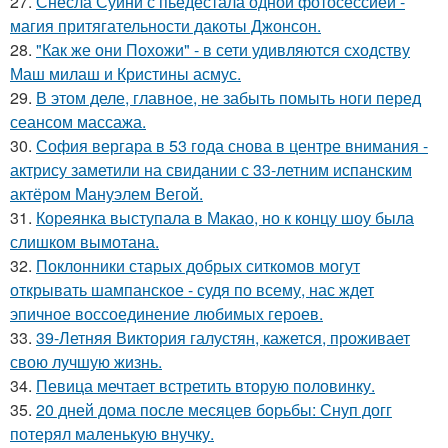
27.
Снесла Суини с пьедестала одной фотосессией -
магия притягательности дакоты Джонсон.
28.
"Как же они Похожи" - в сети удивляются сходству
Маш милаш и Кристины асмус.
29.
В этом деле, главное, не забыть помыть ноги перед
сеансом массажа.
30.
София вергара в 53 года снова в центре внимания -
актрису заметили на свидании с 33-летним испанским
актёром Мануэлем Вегой.
31.
Кореянка выступала в Макао, но к концу шоу была
слишком вымотана.
32.
Поклонники старых добрых ситкомов могут
открывать шампанское - судя по всему, нас ждет
эпичное воссоединение любимых героев.
33.
39-Летняя Виктория галустян, кажется, проживает
свою лучшую жизнь.
34.
Певица мечтает встретить вторую половинку.
35.
20 дней дома после месяцев борьбы: Снуп догг
потерял маленькую внучку.