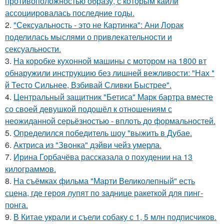
противоположностью образу, с которым кайли
ассоциировалась последние годы.
2.
"Сексуальность - это не Картинка": Ани Лорак
поделилась мыслями о привлекательности и
сексуальности.
3.
На коробке кухонной машины с мотором на 1800 вт
обнаружили инструкцию без лишней вежливости: "Нах *
й Тесто Сильнее, Взбивай Сливки Быстрее".
4.
Центральный защитник "Бетиса" Марк бартра вместе
со своей девушкой подошёл к отношениям с
неожиданной серьёзностью - вплоть до формальностей.
5.
Определился победитель шоу "выжить в Дубае.
6.
Актриса из "Звонка" дэйви чейз умерла.
7.
Ирина Горбачёва рассказала о похудении на 13
килограммов.
8.
На съёмках фильма "Марти Великолепный" есть
сцена, где героя лупят по заднице ракеткой для пинг-
понга.
9.
В Китае украли и съели собаку с 1, 5 млн подписчиков.