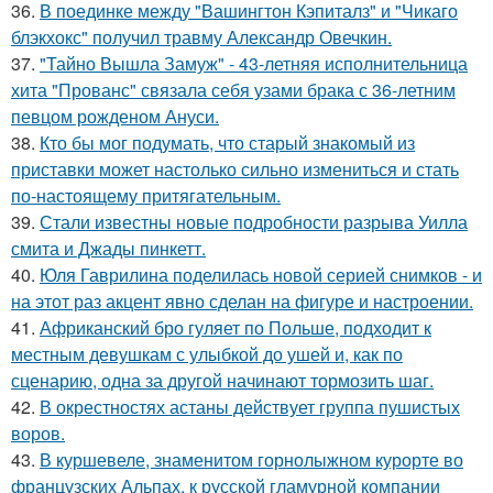
36.
В поединке между "Вашингтон Кэпиталз" и "Чикаго
блэкхокс" получил травму Александр Овечкин.
37.
"Тайно Вышла Замуж" - 43-летняя исполнительница
хита "Прованс" связала себя узами брака с 36-летним
певцом рожденом Ануси.
38.
Кто бы мог подумать, что старый знакомый из
приставки может настолько сильно измениться и стать
по-настоящему притягательным.
39.
Стали известны новые подробности разрыва Уилла
смита и Джады пинкетт.
40.
Юля Гаврилина поделилась новой серией снимков - и
на этот раз акцент явно сделан на фигуре и настроении.
41.
Африканский бро гуляет по Польше, подходит к
местным девушкам с улыбкой до ушей и, как по
сценарию, одна за другой начинают тормозить шаг.
42.
В окрестностях астаны действует группа пушистых
воров.
43.
В куршевеле, знаменитом горнолыжном курорте во
французских Альпах, к русской гламурной компании