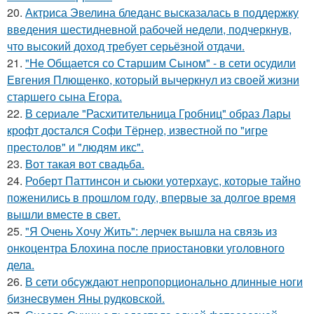
20.
Актриса Эвелина бледанс высказалась в поддержку
введения шестидневной рабочей недели, подчеркнув,
что высокий доход требует серьёзной отдачи.
21.
"Не Общается со Старшим Сыном" - в сети осудили
Евгения Плющенко, который вычеркнул из своей жизни
старшего сына Егора.
22.
В сериале "Расхитительница Гробниц" образ Лары
крофт достался Софи Тёрнер, известной по "игре
престолов" и "людям икс".
23.
Вот такая вот свадьба.
24.
Роберт Паттинсон и сьюки уотерхаус, которые тайно
поженились в прошлом году, впервые за долгое время
вышли вместе в свет.
25.
"Я Очень Хочу Жить": лерчек вышла на связь из
онкоцентра Блохина после приостановки уголовного
дела.
26.
В сети обсуждают непропорционально длинные ноги
бизнесвумен Яны рудковской.