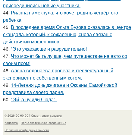
присоединились новые участники.
44.
Рианна намекнула, что хочет родить четвёртого
ребенка.
45.
В последнее время Ольга Бузова оказалась в центре
скандала, который, к сожалению, снова связан с
действиями мошенников.
46.
"Это ужасающе и разрушительно!
47.
Что может быть лучше, чем путешествие на авто со
своим псом!
48.
Алена водонаева провела интеллектуальный
эксперимент с собственным котом.
49.
14-Летняя дочь джигана и Оксаны Самойловой
представила своего парня.
50.
"Эй, а ну иди Сюда"!
© 2026 90-60-90 | Спортивные девушки
Контакты
Пользовательское соглашение
Политика конфидециальности