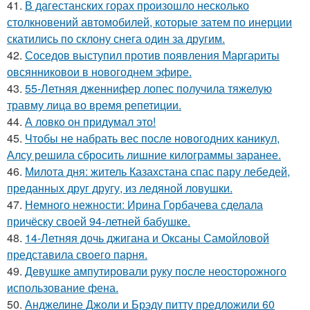
41.
В дагестанских горах произошло несколько
столкновений автомобилей, которые затем по инерции
скатились по склону снега один за другим.
42.
Соседов выступил против появления Маргариты
овсянниковои в новогоднем эфире.
43.
55-Летняя дженнифер лопес получила тяжелую
травму лица во время репетиции.
44.
А ловко он придумал это!
45.
Чтобы не набрать вес после новогодних каникул,
Алсу решила сбросить лишние килограммы заранее.
46.
Милота дня: житель Казахстана спас пару лебедей,
преданных друг другу, из ледяной ловушки.
47.
Немного нежности: Ирина Горбачева сделала
причёску своей 94-летней бабушке.
48.
14-Летняя дочь джигана и Оксаны Самойловой
представила своего парня.
49.
Девушке ампутировали руку после неосторожного
использование фена.
50.
Анджелине Джоли и Брэду питту предложили 60