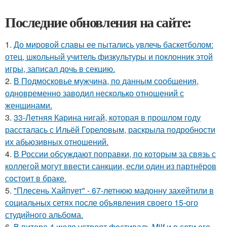
Последние обновления на сайте:
1.
До мировой славы ее пытались увлечь баскетболом:
отец, школьный учитель физкультуры и поклонник этой
игры, записал дочь в секцию.
2.
В Подмосковье мужчина, по данным сообщения,
одновременно заводил несколько отношений с
женщинами.
3.
33-Летняя Карина нигай, которая в прошлом году
рассталась с Ильёй Гореловым, раскрыла подробности
их абьюзивных отношений.
4.
В России обсуждают поправки, по которым за связь с
коллегой могут ввести санкции, если один из партнёров
состоит в браке.
5.
"Плесень Хайпует" - 67-летнюю мадонну захейтили в
социальных сетях после объявления своего 15-ого
студийного альбома.
6.
В питере 4 июля устроят фестиваль Milf и в сети его