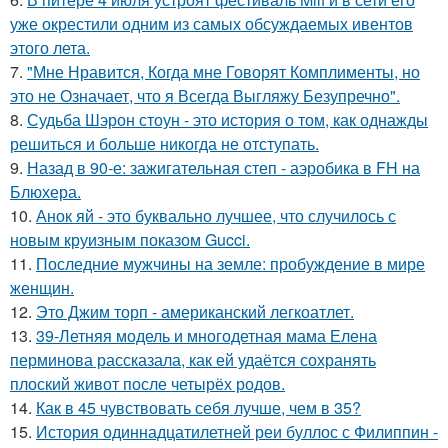
уже окрестили одним из самых обсуждаемых ивентов
этого лета.
7.
"Мне Нравится, Когда мне Говорят Комплименты, но
это не Означает, что я Всегда Выгляжу Безупречно".
8.
Судьба Шэрон стоун - это история о том, как однажды
решиться и больше никогда не отступать.
9.
Назад в 90-е: зажигательная степ - аэробика в FH на
Блюхера.
10.
Анок яй - это буквально лучшее, что случилось с
новым круизным показом Gucci.
11.
Последние мужчины на земле: пробуждение в мире
женщин.
12.
Это Джим торп - американский легкоатлет.
13.
39-Летняя модель и многодетная мама Елена
перминова рассказала, как ей удаётся сохранять
плоский живот после четырёх родов.
14.
Как в 45 чувствовать себя лучше, чем в 35?
15.
История одиннадцатилетней реи буллос с Филиппин -