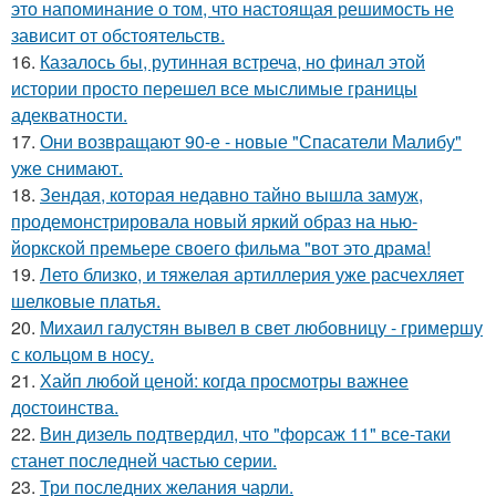
это напоминание о том, что настоящая решимость не
зависит от обстоятельств.
16.
Казалось бы, рутинная встреча, но финал этой
истории просто перешел все мыслимые границы
адекватности.
17.
Они возвращают 90-е - новые "Спасатели Малибу"
уже снимают.
18.
Зендая, которая недавно тайно вышла замуж,
продемонстрировала новый яркий образ на нью-
йоркской премьере своего фильма "вот это драма!
19.
Лето близко, и тяжелая артиллерия уже расчехляет
шелковые платья.
20.
Михаил галустян вывел в свет любовницу - гримершу
с кольцом в носу.
21.
Хайп любой ценой: когда просмотры важнее
достоинства.
22.
Вин дизель подтвердил, что "форсаж 11" все-таки
станет последней частью серии.
23.
Три последних желания чарли.