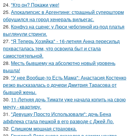
24.
"Кто он? Покажи уже!
25.
Апокалипсис в Аргентине: страшный супершторм
обрушился на город хенераль вильегас.
26.
Конфуз на сцене: у Люси чеботиной из-под платья
выглянули стринги.
27.
"Я Теперь Хозяйка" - 16-летняя Анна пересильд
похвасталась тем, что освоила быт и стала
самостоятельной.
28.
Месть бывшему на абсолютно новый уровень
вышла!
29.
"У нее Вообще-то Есть Мама": Анастасия Костенко
резко высказалась о дочери Дмитрия Тарасова от
бывшей жены.
30.
11-Летняя дочь Тимати уже начала копить на свою
мечту - квартиру.
31.
"Девушку Просто Использовали": дочь Бена
аффлека стала пешкой в его разводе с Джей Ло.
32.
Слишком мощная страховка.
33.
Григорий Лепс снова оказался в самом центре