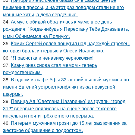
внимания прессы, и на этот раз поводом стали не его
мощные хиты, а дела сердечные.
34.
Асмус с обидой обратилась к маме в ее день
рождения: "Когда-нибудь я Перестану Тебе Доказывать,
и мы Обнимемся на Полную".
35.
Комик Сергей орлов пошутил над надеждой стрелец,
которая брала интервью у Олеси Иванченко.
36.
"Я расистка и ненавижу чернокожих!
37.
Киану ривз снова стал мемом - теперь
рождественским.
38.
В одном из кафе Уфы 33-летний пьяный мужчина по
имени Евгений устроил конфликт из-за невкусной
шаурмы.
39.
Певица Ая (Светлана Назаренко) из группы "город
312" впервые появилась на сцене после тяжёлого
инсульта и почти трёхлетнего перерыва.
40.
Пятерым мужчинам грозит до 15 лет заключения за
жестокое обращение с подростком.