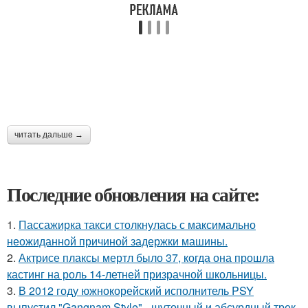
читать дальше →
Последние обновления на сайте:
1.
Пассажирка такси столкнулась с максимально
неожиданной причиной задержки машины.
2.
Актрисе плаксы мертл было 37, когда она прошла
кастинг на роль 14-летней призрачной школьницы.
3.
В 2012 году южнокорейский исполнитель PSY
выпустил "Gangnam Style" - шуточный и абсурдный трек,