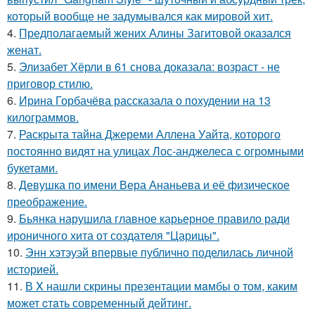
который вообще не задумывался как мировой хит.
4.
Предполагаемый жених Алины Загитовой оказался
женат.
5.
Элизабет Хёрли в 61 снова доказала: возраст - не
приговор стилю.
6.
Ирина Горбачёва рассказала о похудении на 13
килограммов.
7.
Раскрыта тайна Джереми Аллена Уайта, которого
постоянно видят на улицах Лос-анджелеса с огромными
букетами.
8.
Девушка по имени Вера Ананьева и её физическое
преображение.
9.
Бьянка нарушила главное карьерное правило ради
ироничного хита от создателя "Царицы".
10.
Энн хэтэуэй впервые публично поделилась личной
историей.
11.
В X нашли скрины презентации мaмбы о том, каким
может cтaть совpеменный дейтинг.