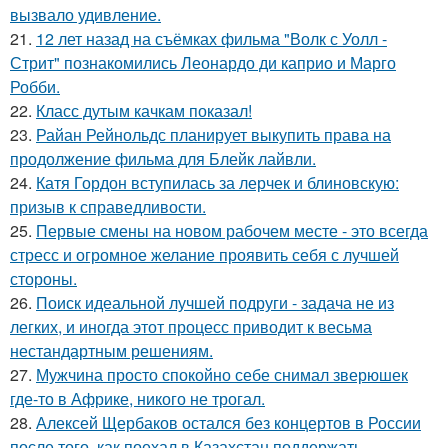
вызвало удивление.
21.
12 лет назад на съёмках фильма "Волк с Уолл -
Стрит" познакомились Леонардо ди каприо и Марго
Робби.
22.
Класс дутым качкам показал!
23.
Райан Рейнольдс планирует выкупить права на
продолжение фильма для Блейк лайвли.
24.
Катя Гордон вступилась за лерчек и блиновскую:
призыв к справедливости.
25.
Первые смены на новом рабочем месте - это всегда
стресс и огромное желание проявить себя с лучшей
стороны.
26.
Поиск идеальной лучшей подруги - задача не из
легких, и иногда этот процесс приводит к весьма
нестандартным решениям.
27.
Мужчина просто спокойно себе снимал зверюшек
где-то в Африке, никого не трогал.
28.
Алексей Щербаков остался без концертов в России
после того, как поехал в Казахстан поддержать