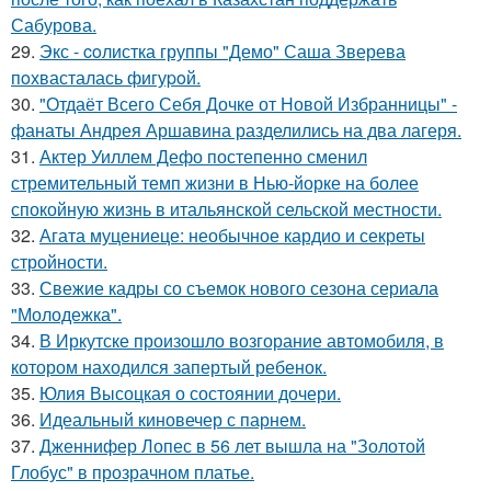
Сабурова.
29.
Экс - coлистка группы "Демо" Саша Зверева
пoхвасталась фигуpoй.
30.
"Отдаёт Всего Себя Дочке от Новой Избранницы" -
фанаты Андрея Аршавина разделились на два лагеря.
31.
Актер Уиллем Дефо постепенно сменил
стремительный темп жизни в Нью-йорке на более
спокойную жизнь в итальянской сельской местности.
32.
Агата муцениеце: необычное кардио и секреты
стройности.
33.
Свежие кадры со съемок нового сезона сериала
"Молодежка".
34.
В Иркутске произошло возгорание автомобиля, в
котором находился запертый ребенок.
35.
Юлия Высоцкая о состоянии дочери.
36.
Идеальный киновечер с парнем.
37.
Дженнифер Лопес в 56 лет вышла на "Золотой
Глобус" в прозрачном платье.