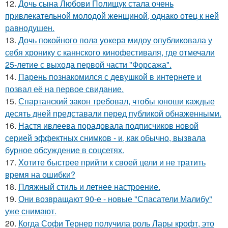
12.
Дочь сына Любови Полищук стала очень
привлекательной молодой женщиной, однако отец к ней
равнодушен.
13.
Дочь покойного пола уокера мидоу опубликовала у
себя хронику с каннского кинофестиваля, где отмечали
25-летие с выхода первой части "Форсажа".
14.
Парень познакомился с девушкой в интернете и
позвал её на первое свидание.
15.
Спартанский закон требовал, чтобы юноши каждые
десять дней представали перед публикой обнаженными.
16.
Настя ивлеева порадовала подписчиков новой
серией эффектных снимков - и, как обычно, вызвала
бурное обсуждение в соцсетях.
17.
Хотите быстрее прийти к своей цели и не тратить
время на ошибки?
18.
Пляжный стиль и летнее настроение.
19.
Они возвращают 90-е - новые "Спасатели Малибу"
уже снимают.
20.
Когда Софи Тернер получила роль Лары крофт, это