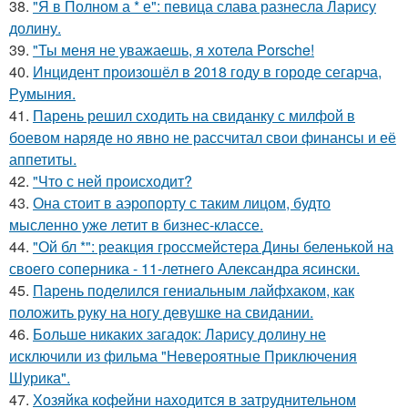
38.
"Я в Полном а * е": певица слава разнесла Ларису
долину.
39.
"Ты меня не уважаешь, я хотела Porsche!
40.
Инцидент произошёл в 2018 году в городе сегарча,
Румыния.
41.
Парень решил сходить на свиданку с милфой в
боевом наряде но явно не рассчитал свои финансы и её
аппетиты.
42.
"Что с ней происходит?
43.
Она стоит в аэропорту с таким лицом, будто
мысленно уже летит в бизнес-классе.
44.
"Ой бл *": реакция гроссмейстера Дины беленькой на
своего соперника - 11-летнего Александра ясински.
45.
Парень поделился гениальным лайфхаком, как
положить руку на ногу девушке на свидании.
46.
Больше никаких загадок: Ларису долину не
исключили из фильма "Невероятные Приключения
Шурика".
47.
Хозяйка кофейни находится в затруднительном