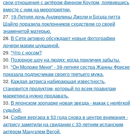
свои отношения с актёром финном Коулом, появившись
вместе с ним на мероприятии.
27.
19-Летняя дочь Анджелины Джоли и Брэда питта
Шайло поразила поклонников сходством со своей
знаменитой матерью.
28.
В Сети активно обсуждают новые фотографии
дочери марии шукшиной.
29.
"Что с носом?
30.
Позорное шоу на людях: когда приличия забыты.
31.
"Он Моложе Меня" - 39-летняя сестра Жанны Фриске
показала подписчикам своего третьего мужа.
32.
Каждая актриса набирающая известность,
становится продуктом, который по всем правилам
маркетинга нужно продавать.
33.
В японском зоопарке новая звезда - макак с нелёгкой
судьбой.
34.
София вергара в 53 года снова в центре внимания -
актрису заметили на свидании с 33-летним испанским
актёром Мануэлем Вегой.