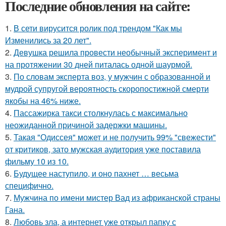
Последние обновления на сайте:
1.
В сети вирусится ролик под трендом "Как мы
Изменились за 20 лет".
2.
Девушка решила провести необычный эксперимент и
на протяжении 30 дней питалась одной шаурмой.
3.
По словам эксперта воз, у мужчин с образованной и
мудрой супругой вероятность скоропостижной смерти
якобы на 46% ниже.
4.
Пассажирка такси столкнулась с максимально
неожиданной причиной задержки машины.
5.
Такая "Одиссея" может и не получить 99% "свежести"
от критиков, зато мужская аудитория уже поставила
фильму 10 из 10.
6.
Будущее наступило, и оно пахнет … весьма
специфично.
7.
Мужчина по имени мистер Вад из африканской страны
Гана.
8.
Любовь зла, а интернет уже открыл папку с