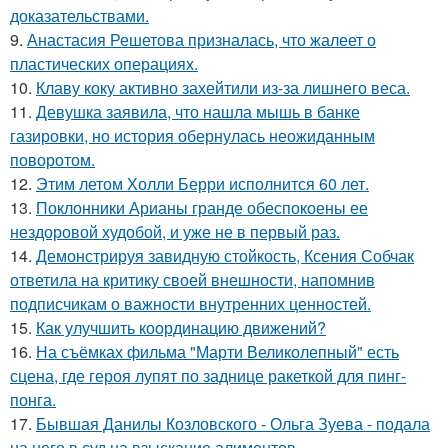
доказательствами.
9.
Анастасия Решетова призналась, что жалеет о
пластических операциях.
10.
Клаву коку активно захейтили из-за лишнего веса.
11.
Девушка заявила, что нашла мышь в банке
газировки, но история обернулась неожиданным
поворотом.
12.
Этим летом Холли Берри исполнится 60 лет.
13.
Поклонники Арианы гранде обеспокоены ее
нездоровой худобой, и уже не в первый раз.
14.
Демонстрируя завидную стойкость, Ксения Собчак
ответила на критику своей внешности, напомнив
подписчикам о важности внутренних ценностей.
15.
Как улучшить координацию движений?
16.
На съёмках фильма "Марти Великолепный" есть
сцена, где героя лупят по заднице ракеткой для пинг-
понга.
17.
Бывшая Данилы Козловского - Ольга Зуева - подала
на него в суд на взыскание алиментов.