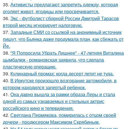
35.
Активисты предлагают запретить одежду, которая
оголяет живот, ягодицы или просвечивается.
36.
Экс - футболист сборной России Дмитрий Тарасов
второй месяц игнорирует налоговую.
37.
Западные СМИ со ссылкой на анонимный источник
пишут, что Бьянка даже продумала план, как сбежать от
Йе.
38.
"Я Попросила Убрать Лишнее" - 47-летняя Виталина
цымбалюк - романовская заявила, что сделала
пластическую операцию.
39.
Кулинарный промах: когда десерт летит не туда.
40.
В Иркутске произошло возгорание автомобиля, в
котором находился запертый ребенок.
41.
Она давно вышла за рамки образа Леры и стала
одной из самых узнаваемых и стильных актрис
российского кино и телевидения.
42.
Светлана Пермякова, помирилась с отцом своей
дочери - продюсером Максимом Скрябиным.
43.
На 54 году жизни ушел казахский актер и богатырь