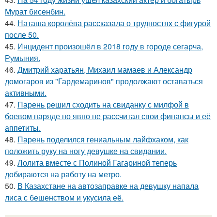
Мурат бисенбин.
44.
Наташа королёва рассказала о трудностях с фигурой
после 50.
45.
Инцидент произошёл в 2018 году в городе сегарча,
Румыния.
46.
Дмитрий харатьян, Михаил мамаев и Александр
домогаров из "Гардемаринов" продолжают оставаться
активными.
47.
Парень решил сходить на свиданку с милфой в
боевом наряде но явно не рассчитал свои финансы и её
аппетиты.
48.
Парень поделился гениальным лайфхаком, как
положить руку на ногу девушке на свидании.
49.
Лолита вместе с Полиной Гагариной теперь
добираются на работу на метро.
50.
В Казахстане на автозаправке на девушку напала
лиса с бешенством и укусила её.