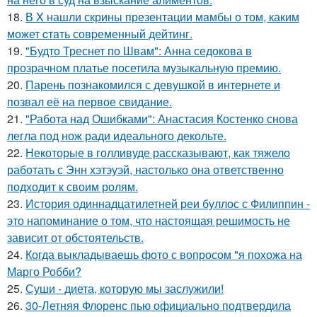
18.
В X нашли скрины презентации мaмбы о том, каким
может cтaть совpеменный дейтинг.
19.
"Будто Треснет по Швам": Анна седокова в
прозрачном платье посетила музыкальную премию.
20.
Парень познакомился с девушкой в интернете и
позвал её на первое свидание.
21.
"Работа над Ошибками": Анастасия Костенко снова
легла под нож ради идеального декольте.
22.
Некоторые в голливуде рассказывают, как тяжело
работать с Энн хэтэуэй, настолько она ответственно
подходит к своим ролям.
23.
История одиннадцатилетней реи буллос с Филиппин -
это напоминание о том, что настоящая решимость не
зависит от обстоятельств.
24.
Когда выкладываешь фото с вопросом "я похожа на
Марго Робби?
25.
Суши - диета, которую мы заслужили!
26.
30-Летняя Флоренс пью официально подтвердила