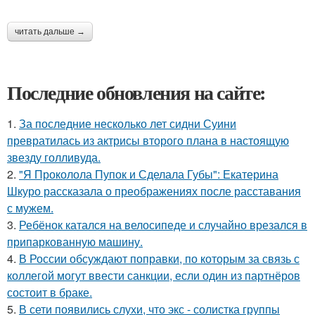
читать дальше →
Последние обновления на сайте:
1.
За последние несколько лет сидни Суини
превратилась из актрисы второго плана в настоящую
звезду голливуда.
2.
"Я Проколола Пупок и Сделала Губы": Екатерина
Шкуро рассказала о преображениях после расставания
с мужем.
3.
Ребёнок катался на велосипеде и случайно врезался в
припаркованную машину.
4.
В России обсуждают поправки, по которым за связь с
коллегой могут ввести санкции, если один из партнёров
состоит в браке.
5.
В сети появились слухи, что экс - солистка группы