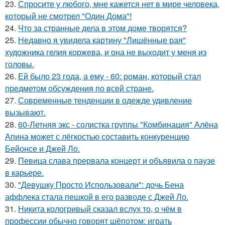
23.
Спросите у любого, мне кажется нет в мире человека,
который не смотрел "Один Дома"!
24.
Что за странные дела в этом доме творятся?
25.
Недавно я увидела картину "Лишённые рая"
художника гелия коржева, и она не выходит у меня из
головы.
26.
Ей было 23 года, а ему - 60: роман, который стал
предметом обсуждения по всей стране.
27.
Современные тенденции в одежде удивление
вызывают.
28.
60-Летняя экс - солистка группы "Комбинация" Алёна
Апина может с лёгкостью составить конкуренцию
Бейонсе и Джей Ло.
29.
Певица слава прервала концерт и объявила о паузе
в карьере.
30.
"Девушку Просто Использовали": дочь Бена
аффлека стала пешкой в его разводе с Джей Ло.
31.
Никита кологривый сказал вслух то, о чём в
профессии обычно говорят шёпотом: играть