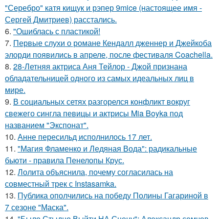
"Серебро" катя кищук и рэпер 9mice (настоящее имя -
Сергей Дмитриев) расстались.
6.
"Ошиблась с пластикой!
7.
Первые слухи о романе Кендалл дженнер и Джейкоба
элорди появились в апреле, после фестиваля Coachella.
8.
28-Летняя актриса Аня Тейлор - Джой признана
обладательницей одного из самых идеальных лиц в
мире.
9.
В социальных сетях разгорелся конфликт вокруг
свежего сингла певицы и актрисы Mia Boyka под
названием "Экспонат".
10.
Анне пересильд исполнилось 17 лет.
11.
"Магия Фламенко и Ледяная Вода": радикальные
бьюти - правила Пенелопы Крус.
12.
Лолита объяснила, почему согласилась на
совместный трек с Instasamka.
13.
Публика ополчились на победу Полины Гагариной в
7 сезоне "Маска".
14.
"Было Стыдно Выйти НА Сцену": Александр семчев