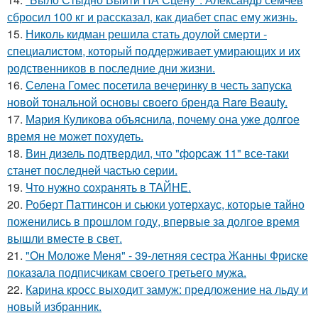
сбросил 100 кг и рассказал, как диабет спас ему жизнь.
15.
Николь кидман решила стать доулой смерти -
специалистом, который поддерживает умирающих и их
родственников в последние дни жизни.
16.
Селена Гомес посетила вечеринку в честь запуска
новой тональной основы своего бренда Rare Beauty.
17.
Мария Куликова объяснила, почему она уже долгое
время не может похудеть.
18.
Вин дизель подтвердил, что "форсаж 11" все-таки
станет последней частью серии.
19.
Что нужно сохранять в ТАЙНЕ.
20.
Роберт Паттинсон и сьюки уотерхаус, которые тайно
поженились в прошлом году, впервые за долгое время
вышли вместе в свет.
21.
"Он Моложе Меня" - 39-летняя сестра Жанны Фриске
показала подписчикам своего третьего мужа.
22.
Карина кросс выходит замуж: предложение на льду и
новый избранник.