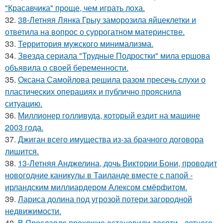
"Красавчика" проще, чем играть лоха.
32.
38-Летняя Лянка Грыу заморозила яйцеклетки и
ответила на вопрос о суррогатном материнстве.
33.
Территория мужского минимализма.
34.
Звезда сериала "Трудные Подростки" мила ершова
объявила о своей беременности.
35.
Оксана Самойлова решила разом пресечь слухи о
пластических операциях и публично прояснила
ситуацию.
36.
Миллионер голливуда, который ездит на машине
2003 года.
37.
Джиган всего имущества из-за брачного договора
лишится.
38.
13-Летняя Анджелина, дочь Виктории Бони, проводит
новогодние каникулы в Таиланде вместе с папой -
ирландским миллиардером Алексом смёрфитом.
39.
Лариса долина под угрозой потери загородной
недвижимости.
40.
В Ярославле прохожие остановили десяти - летнего