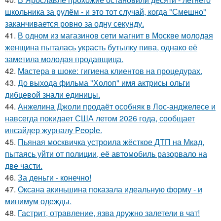
школьника за рулём - и это тот случай, когда "Смешно"
заканчивается ровно за одну секунду.
41.
В одном из магазинов сети магнит в Москве молодая
женщина пыталась украсть бутылку пива, однако её
заметила молодая продавщица.
42.
Мастера в шоке: гигиена клиентов на процедурах.
43.
До выхода фильма "Холоп" имя актрисы ольги
дибцевой знали единицы.
44.
Анжелина Джоли продаёт особняк в Лос-анджелесе и
навсегда покидает США летом 2026 года, сообщает
инсайдер журналу People.
45.
Пьяная москвичка устроила жёсткое ДТП на Мкад,
пытаясь уйти от полиции, её автомобиль разорвало на
две части.
46.
За деньги - конечно!
47.
Оксана акиньшина показала идеальную форму - и
минимум одежды.
48.
Гастрит, отравление, язва дружно залетели в чат!