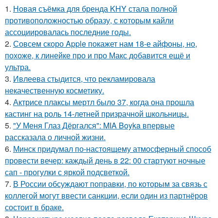
1.
Новая съёмка для бренда KHY стала полной
противоположностью образу, с которым кайли
ассоциировалась последние годы.
2.
Совсем скоро Apple покажет нам 18-е айфоны, но,
похоже, к линейке про и про Макс добавится ещё и
ультра.
3.
Ивлеева стыдится, что рекламировала
некачественную косметику.
4.
Актрисе плаксы мертл было 37, когда она прошла
кастинг на роль 14-летней призрачной школьницы.
5.
"У Меня Глаз Дёргался": MIA Boyka впервые
рассказала о личной жизни.
6.
Минск придумал по-настоящему атмосферный способ
провести вечер: каждый день в 22: 00 стартуют ночные
сап - прогулки с яркой подсветкой.
7.
В России обсуждают поправки, по которым за связь с
коллегой могут ввести санкции, если один из партнёров
состоит в браке.