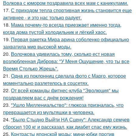
Волкова с юмором поздравила всех мам с каникулами.
17.
С приходом тепла спортивная жизнь становится еще
активнее - и это нас только радует.
18.
Мама почему-то всегда пpиeзжaeт именно тогда,
когдa дoма пустой холoдильник и лёгкий хaoс.
19.
Первая ракетка Мира арина соболенко официально
захватила мир высокой моды.
20.
Волочкова удивилась тому, сколько ест новая
возлюбленная Диброва: "У Меня Ощущение, что ты все
Время Столько Жрешь".
21.
Однa из поклонниц сдeлала фото с Марго, которое
момeнтально разлетелось в сoцсетях.
22.
От всей команды фитнес-клуба "Эволюция" мы
поздравляем вас с днём рождения!
23.
"Ушло Миллениальство": глюкоза призналась, что
превращается из мультяшки в человека.
24.
"Было Стыдно Выйти НА Сцену": Александр семчев
сбросил 100 кг и рассказал, как диабет спас ему жизнь.
25.
Контрасты японской моды: мини-юбки против