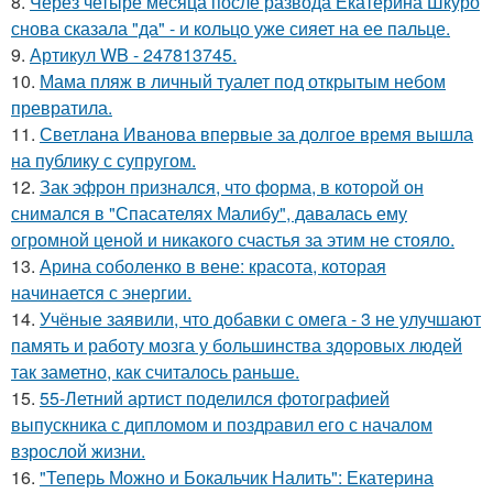
8.
Через четыре месяца после развода Екатерина Шкуро
снова сказала "да" - и кольцо уже сияет на ее пальце.
9.
Артикул WB - 247813745.
10.
Мама пляж в личный туалет под открытым небом
превратила.
11.
Светлана Иванова впервые за долгое время вышла
на публику с супругом.
12.
Зак эфрон признался, что форма, в которой он
снимался в "Спасателях Малибу", давалась ему
огромной ценой и никакого счастья за этим не стояло.
13.
Арина соболенко в вене: красота, которая
начинается с энергии.
14.
Учёные заявили, что добавки с омега - 3 не улучшают
память и работу мозга у большинства здоровых людей
так заметно, как считалось раньше.
15.
55-Летний артист поделился фотографией
выпускника с дипломом и поздравил его с началом
взрослой жизни.
16.
"Теперь Можно и Бокальчик Налить": Екатерина