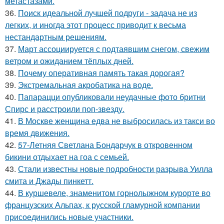
метастазами.
36.
Поиск идеальной лучшей подруги - задача не из
легких, и иногда этот процесс приводит к весьма
нестандартным решениям.
37.
Март ассоциируется с подтаявшим снегом, свежим
ветром и ожиданием тёплых дней.
38.
Почему оперативная память такая дорогая?
39.
Экстремальная акробатика на воде.
40.
Папарацци опубликовали неудачные фото бритни
Спирс и расстроили поп-звезду.
41.
В Москве женщина едва не выбросилась из такси во
время движения.
42.
57-Летняя Светлана Бондарчук в откровенном
бикини отдыхает на гоа с семьей.
43.
Стали известны новые подробности разрыва Уилла
смита и Джады пинкетт.
44.
В куршевеле, знаменитом горнолыжном курорте во
французских Альпах, к русской гламурной компании
присоединились новые участники.