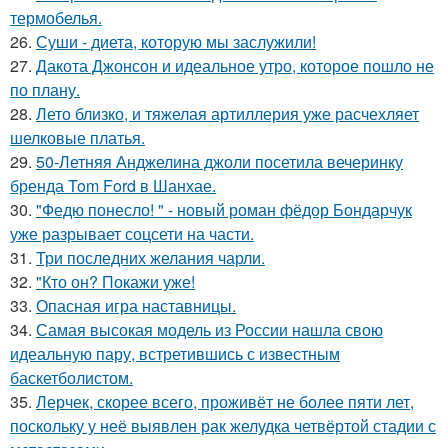
термобелья.
26.
Суши - диета, которую мы заслужили!
27.
Дакота Джонсон и идеальное утро, которое пошло не
по плану.
28.
Лето близко, и тяжелая артиллерия уже расчехляет
шелковые платья.
29.
50-Летняя Анджелина джоли посетила вечеринку
бренда Tom Ford в Шанхае.
30.
"Федю понесло! " - новый роман фёдор Бондарчук
уже разрывает соцсети на части.
31.
Три последних желания чарли.
32.
"Кто он? Покажи уже!
33.
Опасная игра наставницы.
34.
Самая высокая модель из России нашла свою
идеальную пару, встретившись с известным
баскетболистом.
35.
Лерчек, скорее всего, проживёт не более пяти лет,
поскольку у неё выявлен рак желудка четвёртой стадии с