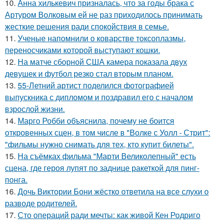
10.
Анна хилькевич призналась, что за годы брака с
Артуром Волковым ей не раз приходилось принимать
жесткие решения ради спокойствия в семье.
11.
Ученые напомнили о коварстве токсоплазмы,
переносчиками которой выступают кошки.
12.
На матче сборной США камера показала двух
девушек и футбол резко стал вторым планом.
13.
55-Летний артист поделился фотографией
выпускника с дипломом и поздравил его с началом
взрослой жизни.
14.
Марго Робби объяснила, почему не боится
откровенных сцен, в том числе в "Волке с Уолл - Стрит":
"фильмы нужно снимать для тех, кто купит билеты".
15.
На съёмках фильма "Марти Великолепный" есть
сцена, где героя лупят по заднице ракеткой для пинг-
понга.
16.
Дочь Виктории Бони жёстко ответила на все слухи о
разводе родителей.
17.
Сто операций ради мечты: как живой Кен Родриго