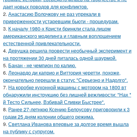
дает новых поводов для конфликтов.
2.
Анастасию Волочкову не раз упрекали в
приверженности устаревшим бьюти - процедурам.
3.
К началу 1980-х Кристи бринкли стала лицом
американского моделинга и главным воплощением
естественной привлекательности.
4.
Девушка решила провести необычный эксперимент и
на протяжении 30 дней питалась одной шаурмой.
5.
Банан - не чемпион по калию.
6.
Леонардо ди каприо и Виттория черетти, похоже,
окончательно перешли в статус "Серьезно и Надолго".
7.
На коробке кухонной машины с мотором на 1800 вт
обнаружили инструкцию без лишней вежливости: "Нах *
й Тесто Сильнее, Взбивай Сливки Быстрее".
8.
Ранее 27-летнюю Ксению Белоусову приговорили к 3
годам 25 дням колонии общего режима.
9.
Светлана Иванова впервые за долгое время вышла
на публику с супругом.