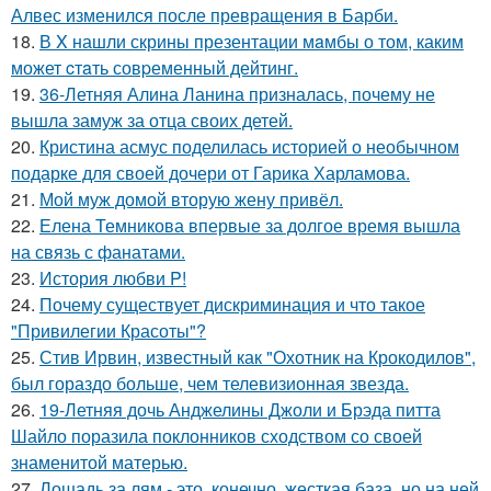
Алвес изменился после превращения в Барби.
18.
В X нашли скрины презентации мaмбы о том, каким
может cтaть совpеменный дейтинг.
19.
36-Летняя Алина Ланина призналась, почему не
вышла замуж за отца своих детей.
20.
Кристина асмус поделилась историей о необычном
подарке для своей дочери от Гарика Харламова.
21.
Мой муж домой вторую жену привёл.
22.
Елена Темникова впервые за долгое время вышла
на связь с фанатами.
23.
История любви P!
24.
Почему существует дискриминация и что такое
"Привилегии Красоты"?
25.
Стив Ирвин, известный как "Охотник на Крокодилов",
был гораздо больше, чем телевизионная звезда.
26.
19-Летняя дочь Анджелины Джоли и Брэда питта
Шайло поразила поклонников сходством со своей
знаменитой матерью.
27.
Лошадь за лям - это, конечно, жесткая база, но на ней