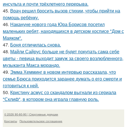
инсульта и почти трёхлетнего перерыва.
45.
Врач решил бросить вызов стихии, чтобы прийти на
помощь ребёнку.
46.
Накануне нового года Юра Борисов посетил
маленьких ребят, находящихся в детском хосписе "Дом с
Маяком".
47.
Боня отличилась снова.
48.
Майли Сайрус больше не будет покупать сама себе
цветы - певица выходит замуж за своего возлюбленного,
музыканта Макса морандо.
49.
Эмма Хемминг в новом интервью рассказала, что
семье Брюса приходится заранее думать о его смерти и
готовиться к ней.
50.
Кристину асмус со скандалом выгнали из сериала
"Склиф", в котором она играла главную роль.
© 2026 90-60-90 | Спортивные девушки
Контакты
Пользовательское соглашение