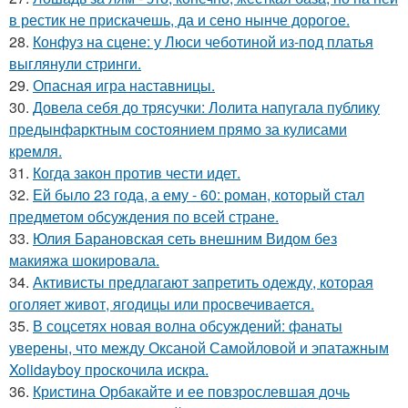
в рестик не прискачешь, да и сено нынче дорогое.
28.
Конфуз на сцене: у Люси чеботиной из-под платья
выглянули стринги.
29.
Опасная игра наставницы.
30.
Довела себя до трясучки: Лолита напугала публику
предынфарктным состоянием прямо за кулисами
кремля.
31.
Когда закон против чести идет.
32.
Ей было 23 года, а ему - 60: роман, который стал
предметом обсуждения по всей стране.
33.
Юлия Барановская сеть внешним Видом без
макияжа шокировала.
34.
Активисты предлагают запретить одежду, которая
оголяет живот, ягодицы или просвечивается.
35.
В соцсетях новая волна обсуждений: фанаты
уверены, что между Оксаной Самойловой и эпатажным
Xolidayboy проскочила искра.
36.
Кристина Орбакайте и ее повзрослевшая дочь