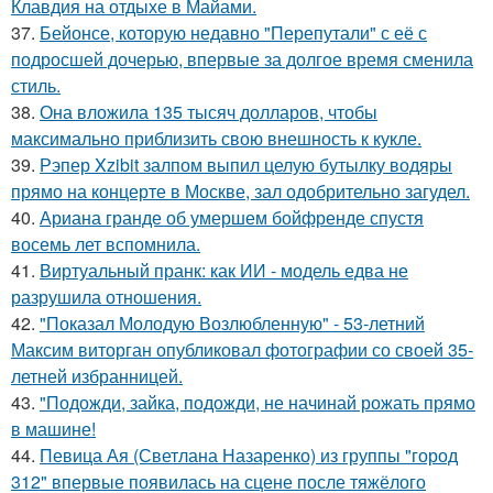
Клавдия на отдыхе в Майами.
37.
Бейонсе, которую недавно "Перепутали" с её с
подросшей дочерью, впервые за долгое время сменила
стиль.
38.
Она вложила 135 тысяч долларов, чтобы
максимально приблизить свою внешность к кукле.
39.
Рэпер Xzibit залпом выпил целую бутылку водяры
прямо на концерте в Москве, зал одобрительно загудел.
40.
Ариана гранде об умершем бойфренде спустя
восемь лет вспомнила.
41.
Виртуальный пранк: как ИИ - модель едва не
разрушила отношения.
42.
"Показал Молодую Возлюбленную" - 53-летний
Максим виторган опубликовал фотографии со своей 35-
летней избранницей.
43.
"Подожди, зайка, подожди, не начинай рожать прямо
в машине!
44.
Певица Ая (Светлана Назаренко) из группы "город
312" впервые появилась на сцене после тяжёлого