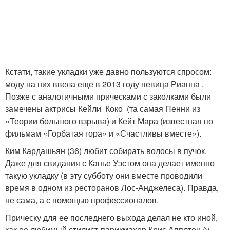
Кстати, такие укладки уже давно пользуются спросом:
моду на них ввела еще в 2013 году певица Рианна .
Позже с аналогичными прическами с заколками были
замечены актрисы Кейли Коко (та самая Пенни из
«Теории большого взрыва) и Кейт Мара (известная по
фильмам «Горбатая гора» и «Счастливы вместе»).
Ким Кардашьян (36) любит собирать волосы в пучок.
Даже для свидания с Канье Уэстом она делает именно
такую укладку (в эту субботу они вместе проводили
время в одном из ресторанов Лос-Анджелеса). Правда,
не сама, а с помощью профессионалов.
Прическу для ее последнего выхода делал не кто иной,
как ее любимый стилист-парикмахер Крис Апплтон (у