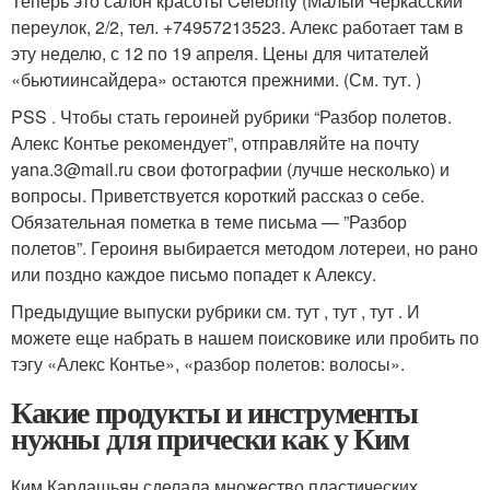
Теперь это салон красоты Celebrity (Малый Черкасский
переулок, 2/2, тел. +74957213523. Алекс работает там в
эту неделю, с 12 по 19 апреля. Цены для читателей
«бьютиинсайдера» остаются прежними. (См. тут. )
PSS . Чтобы стать героиней рубрики “Разбор полетов.
Алекс Контье рекомендует”, отправляйте на почту
yana.3@mail.ru свои фотографии (лучше несколько) и
вопросы. Приветствуется короткий рассказ о себе.
Обязательная пометка в теме письма — ”Разбор
полетов”. Героиня выбирается методом лотереи, но рано
или поздно каждое письмо попадет к Алексу.
Предыдущие выпуски рубрики см. тут , тут , тут . И
можете еще набрать в нашем поисковике или пробить по
тэгу «Алекс Контье», «разбор полетов: волосы».
Какие продукты и инструменты
нужны для прически как у Ким
Ким Кардашьян сделала множество пластических