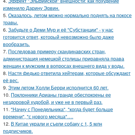
4.
Эффект "Эльфийской" внешности: как похудение
изменило Дарину Эрвин.
5.
Оказалось, летом можно нормально поднять на покосе
травы.
6.
Забудьте о Деми Мур и её "Субстанции" - у нас
готовится ответ, который невозможно было даже
вообразить.
7.
Последовав примеру скандинавских стран,
администрация немецкой столицы приравняла права
женщин к мужским в вопросах внешнего вида у воды.
8.
Настя федько ответила хейтерам, которые обсуждают
её вес.
9.
Этим летом Холли Берри исполнится 60 лет.
10.
Поклонники Арианы гранде обеспокоены ее
нездоровой худобой, и уже не в первый раз.
11.
"Начну с Понедельника", "когда будет больше
времени", "с нового месяца"….
12.
В Китае украли и съели собаку с 1, 5 млн
подписчиков.