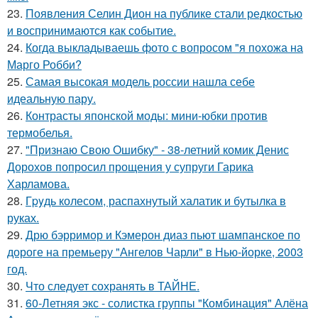
23.
Появления Селин Дион на публике стали редкостью
и воспринимаются как событие.
24.
Когда выкладываешь фото с вопросом "я похожа на
Марго Робби?
25.
Самая высокая модель россии нашла себе
идеальную пару.
26.
Контрасты японской моды: мини-юбки против
термобелья.
27.
"Признаю Свою Ошибку" - 38-летний комик Денис
Дорохов попросил прощения у супруги Гарика
Харламова.
28.
Гpyдь колесом, распахнутый халатик и бутылка в
руках.
29.
Дрю бэрримор и Кэмерон диаз пьют шампанское по
дороге на премьеру "Ангелов Чарли" в Нью-йорке, 2003
год.
30.
Что следует сохранять в ТАЙНЕ.
31.
60-Летняя экс - солистка группы "Комбинация" Алёна