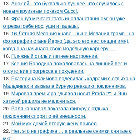
13.
Анок яй - это буквально лучшее, что случилось с
новым круизным показом Gucci.
14.
Француз мечтает стать инопланетянином: он уже
отрезал себе нос, уши и пальцы.
15.
16-Летняя Мелания кнавс - ныне Мелания трамп - на
фотографии стане Йерко (да, это его настоящее имя),
когда она начинала свою модельную карьеру ….
16.
Пляжный стиль и летнее настроение.
17.
Ксения Бородина пожаловалась на лишний вес и
отсутствие прогресса в похудении.
18.
Екатерина Климова поделилась кадрами с отдыха на
Мальдивах и вызвала бурную реакцию поклонников.
19.
Мировая премьера "дьявол носит Prada 2", и Энн
хэтэуэй решила не мелочиться.
20.
Валя карнавал показала фигуру с отдыха -
поклонники спорят о её внешности.
21.
Мой муж домой вторую жену привёл.
22.
Нет, это не графика … а реальные снимки снятые с
мкс.