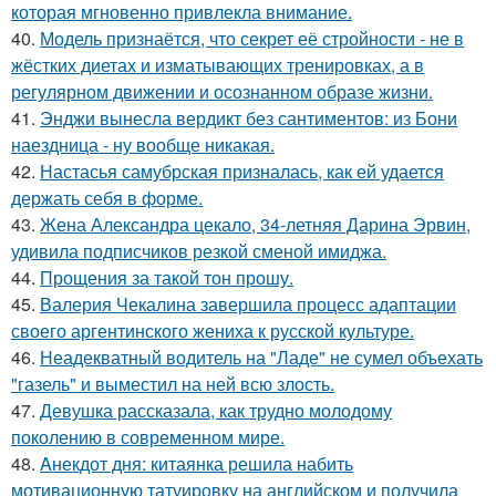
которая мгновенно привлекла внимание.
40.
Модель признаётся, что секрет её стройности - не в
жёстких диетах и изматывающих тренировках, а в
регулярном движении и осознанном образе жизни.
41.
Энджи вынесла вердикт без сантиментов: из Бони
наездница - ну вообще никакая.
42.
Настасья самубрская призналась, как ей удается
держать себя в форме.
43.
Жена Александра цекало, 34-летняя Дарина Эрвин,
удивила подписчиков резкой сменой имиджа.
44.
Прощения за такой тон прошу.
45.
Валерия Чекалина завершила процесс адаптации
своего аргентинского жениха к русской культуре.
46.
Неадекватный водитель на "Ладе" не сумел объехать
"газель" и выместил на ней всю злость.
47.
Девушка рассказала, как трудно молодому
поколению в современном мире.
48.
Aнекдот дня: китаянка решила набить
мотивационную татуировку на английском и получила