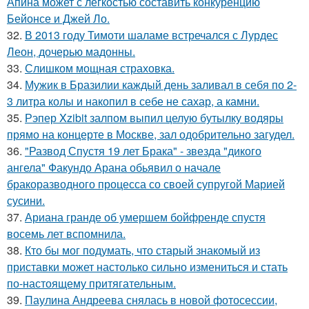
Апина может с лёгкостью составить конкуренцию
Бейонсе и Джей Ло.
32.
В 2013 году Тимоти шаламе встречался с Лурдес
Леон, дочерью мадонны.
33.
Слишком мощная страховка.
34.
Мужик в Бразилии каждый день заливал в себя по 2-
3 литра колы и накопил в себе не сахар, а камни.
35.
Рэпер Xzibit залпом выпил целую бутылку водяры
прямо на концерте в Москве, зал одобрительно загудел.
36.
"Развод Спустя 19 лет Брака" - звезда "дикого
ангела" Факундо Арана обьявил о начале
бракоразводного процесса со своей супругой Марией
сусини.
37.
Ариана гранде об умершем бойфренде спустя
восемь лет вспомнила.
38.
Кто бы мог подумать, что старый знакомый из
приставки может настолько сильно измениться и стать
по-настоящему притягательным.
39.
Паулина Андреева снялась в новой фотосессии,