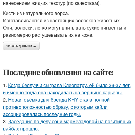
нанесением жидких текстур (по качествам).
Кисти из натурального ворса.
Изготавливаются из настоящих волосков животных.
Они, волоски, легко могут впитывать сухие пигменты и
равномерно растушевывать их на коже.
читать дальше →
Последние обновления на сайте:
1.
Когда беллуччи сыграла Клеопатру, ей было 36-37 лет,
и именно тогда она находилась на вершине карьеры.
2.
Новая съёмка для бренда KHY стала полной
противоположностью образу, с которым кайли
ассоциировалась последние годы.
3.
Заседание по делу сони мармеладовой на позитивных
вайбах прошло.