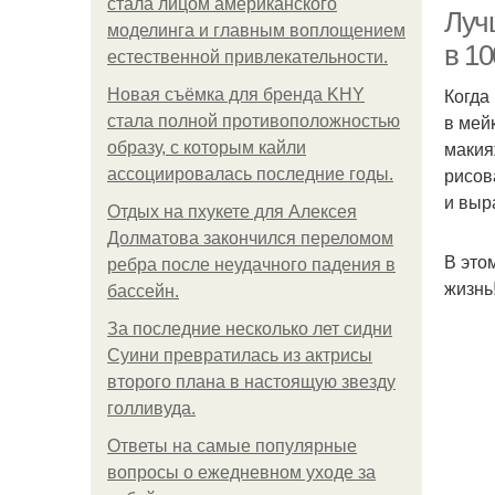
стала лицом американского
Лучш
моделинга и главным воплощением
в 1
естественной привлекательности.
Когда
Новая съёмка для бренда KHY
в мей
стала полной противоположностью
макия
образу, с которым кайли
рисов
ассоциировалась последние годы.
и выр
Отдых на пхукете для Алексея
Долматова закончился переломом
В это
ребра после неудачного падения в
жизнь
бассейн.
За последние несколько лет сидни
Суини превратилась из актрисы
второго плана в настоящую звезду
голливуда.
Ответы на самые популярные
вопросы о ежедневном уходе за