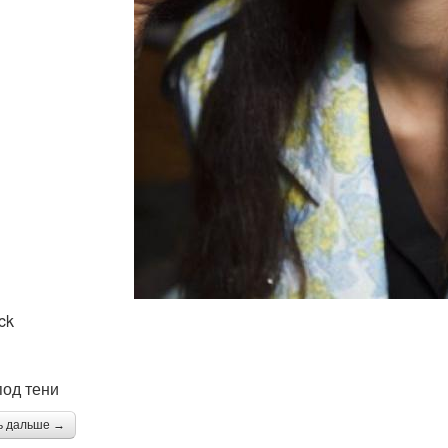
ck
под тени
ь дальше →