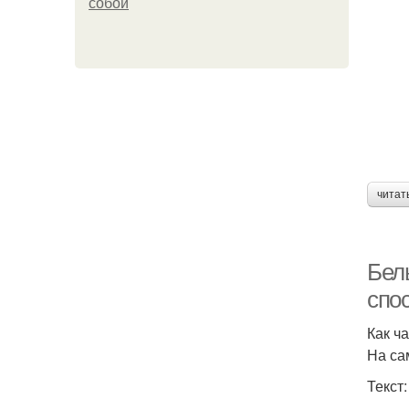
собой
читат
Бел
спо
Как ч
На са
Текст