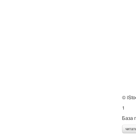
© iSto
1
База 
читат