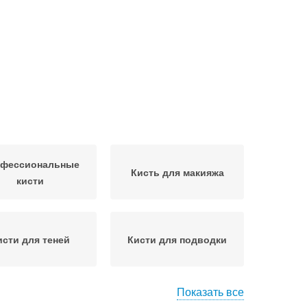
фессиональные
Кисть для макияжа
кисти
исти для теней
Кисти для подводки
Показать все
исти для лица
Кисточки для макияжа