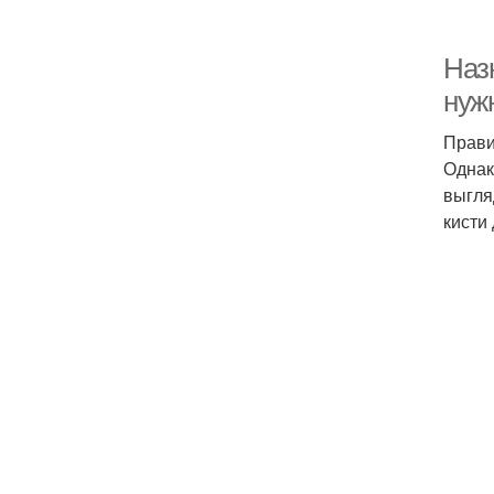
Назн
нуж
Прави
Однак
выгля
кисти