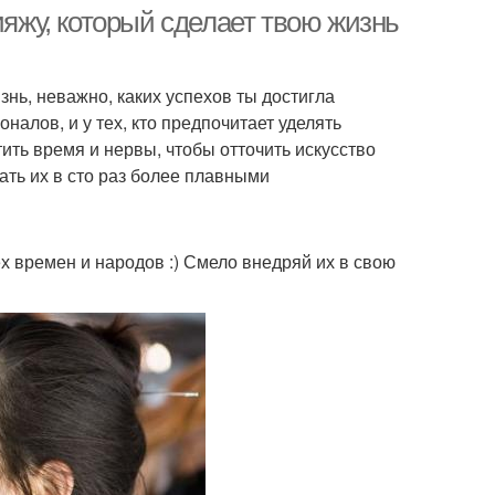
ияжу, который сделает твою жизнь
знь, неважно, каких успехов ты достигла
налов, и у тех, кто предпочитает уделять
тить время и нервы, чтобы отточить искусство
лать их в сто раз более плавными
х времен и народов :) Смело внедряй их в свою