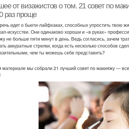
ее от визажистов о том. 21 совет по мак
00 раз проще
 речь идет о бьюти-лайфхаках, способных упростить твою жи
Базовые кисти
кап-искусстве. Они одинаково хороши и «в руках» профессио
жу не больше пяти минут в день. Ведь согласись, зачем тра
ать аккуратные стрелки, когда есть несколько способов сде
азительными, чем ты можешь себе представить?
м материале мы собрали 21 лучший совет по макияжу — все
!