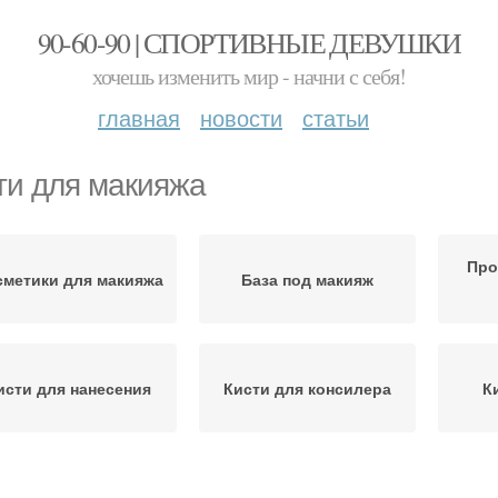
90-60-90 | СПОРТИВНЫЕ ДЕВУШКИ
хочешь изменить мир - начни с себя!
главная
новости
статьи
ти для макияжа
Про
сметики для макияжа
База под макияж
исти для нанесения
Кисти для консилера
К
Кисти для пудры
Кисти для помады
К