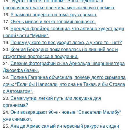
15.
"Будто Треснет по Швам": Анна седокова в
прозрачном платье посетила музыкальную премию.
16.
У памелы андерсон и тома круза роман.
17.
Очень милая и легко запоминающаяся.
18.
Брендан фрейзер сообщил, что активно худеет ради
новой части "Мумии".
19.
Почему у кого-то вес уходит легко, а у кого-то - нет?
20.
Ксения Бородина пожаловалась на лишний вес и
отсутствие прогресса в похудении.
21.
Свежие фотографии сына Арнольда шварценеггера
Джозефа баэны.
22.
Полина Гагарина объяснила, почему долго скрывала
дочь: "Если бы Написали, что она не Такая, я бы Стояла
с Автоматом".
23.
Семаглутид: легкий путь или ловушка для
организма?
24.
Они возвращают 90-е - новые "Спасатели Малибу"
уже снимают.
25.
Ана де Армас самый интересный ракурс на сидни