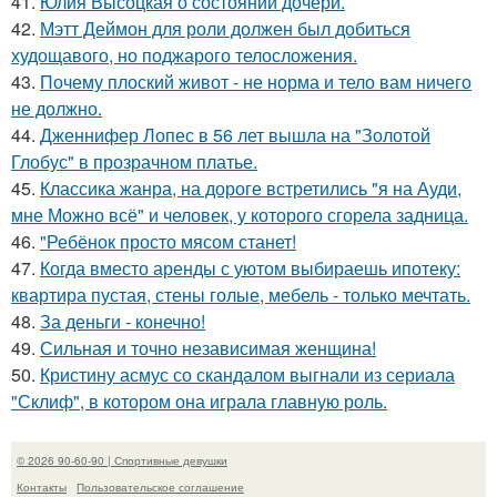
41.
Юлия Высоцкая о состоянии дочери.
42.
Мэтт Деймон для роли должен был добиться
худощавого, но поджарого телосложения.
43.
Почему плоский живот - не норма и тело вам ничего
не должно.
44.
Дженнифер Лопес в 56 лет вышла на "Золотой
Глобус" в прозрачном платье.
45.
Классика жанра, на дороге встретились "я на Ауди,
мне Можно всё" и человек, у которого сгорела задница.
46.
"Ребёнок просто мясом станет!
47.
Когда вместо аренды с уютом выбираешь ипотеку:
квартира пустая, стены голые, мебель - только мечтать.
48.
За деньги - конечно!
49.
Сильная и точно независимая женщина!
50.
Кристину асмус со скандалом выгнали из сериала
"Склиф", в котором она играла главную роль.
© 2026 90-60-90 | Спортивные девушки
Контакты
Пользовательское соглашение