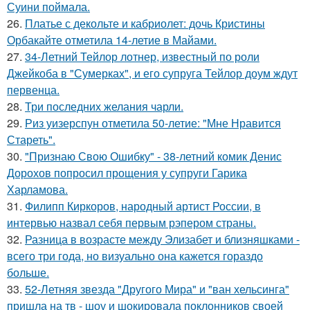
Суини поймала.
26.
Платье с декольте и кабриолет: дочь Кристины
Орбакайте отметила 14-летие в Майами.
27.
34-Летний Тейлор лотнер, известный по роли
Джейкоба в "Сумерках", и его супруга Тейлор доум ждут
первенца.
28.
Три последних желания чарли.
29.
Риз уизерспун отметила 50-летие: "Мне Нравится
Стареть".
30.
"Признаю Свою Ошибку" - 38-летний комик Денис
Дорохов попросил прощения у супруги Гарика
Харламова.
31.
Филипп Киркоров, народный артист России, в
интервью назвал себя первым рэпером страны.
32.
Разница в возрасте между Элизабет и близняшками -
всего три года, но визуально она кажется гораздо
больше.
33.
52-Летняя звезда "Другого Мира" и "ван хельсинга"
пришла на тв - шоу и шокировала поклонников своей