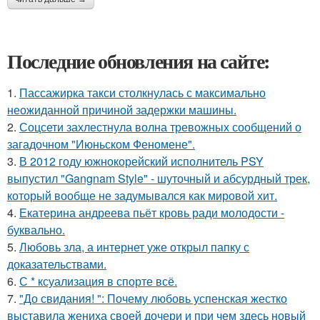
Последние обновления на сайте:
1.
Пассажирка такси столкнулась с максимально
неожиданной причиной задержки машины.
2.
Соцсети захлестнула волна тревожных сообщений о
загадочном "Июньском Феномене".
3.
В 2012 году южнокорейский исполнитель PSY
выпустил "Gangnam Style" - шуточный и абсурдный трек,
который вообще не задумывался как мировой хит.
4.
Екатерина андреева пьёт кровь ради молодости -
буквально.
5.
Любовь зла, а интернет уже открыл папку с
доказательствами.
6.
С * ксуализация в спорте всё.
7.
"До свидания! ": Почему любовь успенская жестко
выставила жениха своей дочери и при чем здесь новый