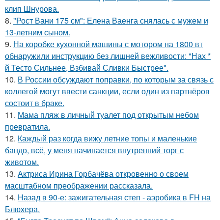
клип Шнурова.
8.
"Рост Вани 175 см": Елена Ваенга снялась с мужем и
13-летним сыном.
9.
На коробке кухонной машины с мотором на 1800 вт
обнаружили инструкцию без лишней вежливости: "Нах *
й Тесто Сильнее, Взбивай Сливки Быстрее".
10.
В России обсуждают поправки, по которым за связь с
коллегой могут ввести санкции, если один из партнёров
состоит в браке.
11.
Мама пляж в личный туалет под открытым небом
превратила.
12.
Каждый раз когда вижу летние топы и маленькие
бандо, всё, у меня начинается внутренний торг с
животом.
13.
Актриса Ирина Горбачёва откровенно о своем
масштабном преображении рассказала.
14.
Назад в 90-е: зажигательная степ - аэробика в FH на
Блюхера.