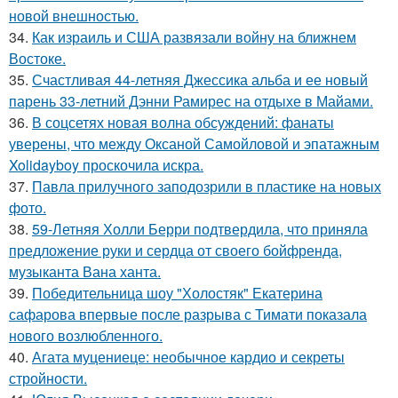
новой внешностью.
34.
Как израиль и США развязали войну на ближнем
Востоке.
35.
Счастливая 44-летняя Джессика альба и ее новый
парень 33-летний Дэнни Рамирес на отдыхе в Майами.
36.
В соцсетях новая волна обсуждений: фанаты
уверены, что между Оксаной Самойловой и эпатажным
Xolidayboy проскочила искра.
37.
Павла прилучного заподозрили в пластике на новых
фото.
38.
59-Летняя Холли Берри подтвердила, что приняла
предложение руки и сердца от своего бойфренда,
музыканта Вана ханта.
39.
Победительница шоу "Холостяк" Екатерина
сафарова впервые после разрыва с Тимати показала
нового возлюбленного.
40.
Агата муцениеце: необычное кардио и секреты
стройности.