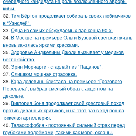
очередного кандидата на роль возлюбленного авроры
кибы.
32.
Тим Бёртон продолжает собирать своих любимчиков
в "Уэнсдей".
33.
Одна из самых обсуждаемых пар конца 90-х.
34.
В Москве на премьере Ольги Бузовой светская жизнь
вновь зажглась яркими красками.
35.
Здоровье Анджелины Джоли вызывает у медиков
беспокойство.
36.
Эрин Мориарти - старлайт из "Пацанов".
37.
Слишком мощная страховка.
38.
Кара делевинь блистала на премьере "Грозового
Перевала", выбрав смелый образ с акцентом на
декольте.
39.
Виктория боня продолжает свой крестовый поход
против диванных критиков, и на этот раз в ход пошла
тяжелая артиллерия.
40.
Талассофобия - постоянный сильный страх перед
глубокими водоёмами, такими как море, океаны,