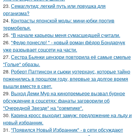
23.
Семаглутид: легкий путь или ловушка для
организма?
24.
Контрасты японской моды: мини-юбки против
термобелья.
25.
"В начале карьеры меня сумасшедшей считали.
26.
"Федю понесло! " - новый роман фёдор Бондарчук
уже разрывает соцсети на части.
27.
Сестра Бьянки цензори повторила её самые смелые
"Голые" образы.
28.
Роберт Паттинсон и сьюки уотерхаус, которые тайно
поженились в прошлом году, впервые за долгое время
вышли вместе в свет.
29.
Выход Деми Мур на кинопремьере вызвал бурное
обсуждение в соцсетях: фанаты заговорили об
"Очередной Звезде" на "оземпике".
30.
Карина кросс выходит замуж: предложение на льду и
новый избранник.
31.
"Появился Новый Избранник" - в сети обсуждают