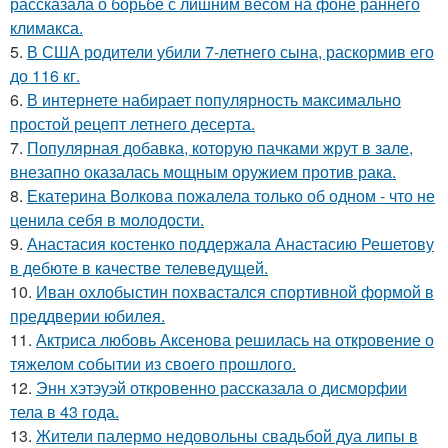
рассказала о борьбе с лишним весом на фоне раннего
климакса.
5.
В США родители убили 7-летнего сына, раскормив его
до 116 кг.
6.
В интернете набирает популярность максимально
простой рецепт летнего десерта.
7.
Популярная добавка, которую пачками жрут в зале,
внезапно оказалась мощным оружием против рака.
8.
Екатерина Волкова пожалела только об одном - что не
ценила себя в молодости.
9.
Анастасия костенко поддержала Анастасию Решетову
в дебюте в качестве телеведущей.
10.
Иван охлобыстин похвастался спортивной формой в
преддверии юбилея.
11.
Актриса любовь Аксенова решилась на откровение о
тяжелом событии из своего прошлого.
12.
Энн хэтэуэй откровенно рассказала о дисморфии
тела в 43 года.
13.
Жители палермо недовольны свадьбой дуа липы в