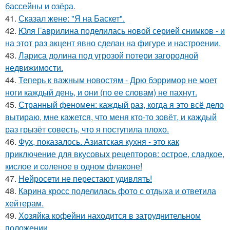
бассейны и озёра.
41.
Сказал жене: "Я на Баскет".
42.
Юля Гаврилина поделилась новой серией снимков - и
на этот раз акцент явно сделан на фигуре и настроении.
43.
Лариса долина под угрозой потери загородной
недвижимости.
44.
Теперь к важным новостям - Дрю бэрримор не моет
ноги каждый день, и они (по ее словам) не пахнут.
45.
Странный феномен: каждый раз, когда я это всё дело
вытираю, мне кажется, что меня кто-то зовёт, и каждый
раз грызёт совесть, что я поступила плохо.
46.
Фух, показалось. Азиатская кухня - это как
приключение для вкусовых рецепторов: острое, сладкое,
кислое и соленое в одном флаконе!
47.
Нейросети не перестают удивлять!
48.
Карина кросс поделилась фото с отдыха и ответила
хейтерам.
49.
Хозяйка кофейни находится в затруднительном
положении.