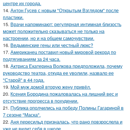
центре их города.
14.
Антон Гусев с новым "Открытым Взглядом" после
пластики.
15.
Врачи напоминают: регулярная интимная близость
может положительно сказываться не только на
настроении, но и на общем самочувствии.
16.
Ведьминские гены или честный люкс?
17.
Американец поставил новый мировой рекорд по
подтягиваниям за 24 часа.
18.
Актриса Екатерина Волкова предположила, почему
руководство театра, откуда ее уволили, назвало ее
"Старой" в 44 года.
19.
Мой муж домой вторую жену привёл.
20.
Ксения Бородина пожаловалась на лишний вес и
отсутствие прогресса в похудении.
21.
Публика ополчились на победу Полины Гагариной в
7 сезоне "Маска".
22.
Аня пересильд призналась, что рано повзрослела и
уже не видит себя в школе.