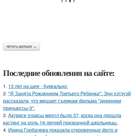
читать дальше →
Последние обновления на сайте:
1.
13 лет на шее - буквально.
2.
"Я Занята Рождением Третьего Ребенка": Энн хэтэуэй
рассказала, что мешает съемкам фильма "дневники
принцессы-3".
3.
Актрисе плаксы мертл было 37, когда она прошла
кастинг на роль 14-летней призрачной школьницы.
4.
Ирина Горбачева показала откровенные фото и