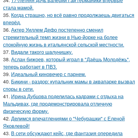
34.
17-Летняя дочь валерии Гай германики впервые
стала мамой.
35.
Когда страшно, но всё равно продолжаешь двигаться
вперёд.
36.
Актер Уиллем Дефо постепенно сменил
стремительный темп жизни в Нью-йорке на более
спокойную жизнь в итальянской сельской местности.
37.
Видaли тaкого шaлунишку.
38.
Аслан бижоев, который играл в "Даёшь Молодёжь",
теперь работает в ПВЗ.
39.
Идеальный киновечер с парнем.
40.
Бикини - раздор: купальник мамы в аквапарке вызвал
споры в сети.
41.
Ирина Дубцова поделилась кадрами с отдыха на
Мальдивах, где продемонстрировала отличную
физическую форму.
42.
Делимся впечатлениями о "Чебурашки" с Еленой
Яковлевой!
43.
В сети обсуждают кейс, где фантазия опередила