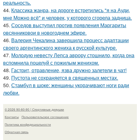
реальность.
44.
Классика жанра, на дороге встретились "я на Ауди,
мне Можно всё" и человек, у которого сгорела задница.
45.
Соседов выступил против появления Маргариты
овсянниковои в новогоднем эфире.
46.
Валерия Чекалина завершила процесс адаптации
своего аргентинского жениха к русской культуре.
47.
Молодую невесту Лепса аврору стошнило, когда она
вспомнила поцелуй с пожилым женихом.
48.
Гастрит, отравление, язва дружно залетели в чат!
49.
Пустота не сохраняется в священных местах.
50.
Стамбул в шоке: женщины укорачивают ноги ради
любви.
© 2026 90-60-90 | Спортивные девушки
Контакты
Пользовательское соглашение
Политика конфидециальности
Обратная связь