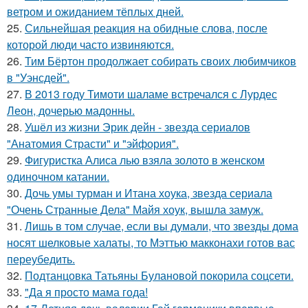
ветром и ожиданием тёплых дней.
25.
Сильнейшая реакция на обидные слова, после
которой люди часто извиняются.
26.
Тим Бёртон продолжает собирать своих любимчиков
в "Уэнсдей".
27.
В 2013 году Тимоти шаламе встречался с Лурдес
Леон, дочерью мадонны.
28.
Ушёл из жизни Эрик дейн - звезда сериалов
"Анатомия Страсти" и "эйфория".
29.
Фигуристка Алиса лью взяла золото в женском
одиночном катании.
30.
Дочь умы турман и Итана хоука, звезда сериала
"Очень Странные Дела" Майя хоук, вышла замуж.
31.
Лишь в том случае, если вы думали, что звезды дома
носят шелковые халаты, то Мэттью макконахи готов вас
переубедить.
32.
Подтанцовка Татьяны Булановой покорила соцсети.
33.
"Да я просто мама года!