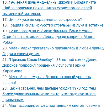
16.
19-Летняя дочь Анджелины Джоли и Брэда питта
Шайло поразила поклонников сходством со своей
знаменитой матерью.
17.
Винчик уже не справляется со стрессом?
18.
Грация и сила: искусство стрельбы из лука в эстетике.
19.
12 лет назад на съёмках фильма "Волк с Уолл -
Стрит" познакомились Леонардо ди каприо и Марго
Робби.
20.
Меган маркл трогательно призналась в любви принцу
Гарри и своим детям.
21.
"Признаю Свою Ошибку" - 38-летний комик Денис
Дорохов попросил прощения у супруги Гарика
Харламова.
22.
Месть бывшему на абсолютно новый уровень
вышла!
23.
Как ни странно, чем дальше уходит 1978 год, тем
более удивительным кажется то, что тогда считалось
привычным.
24.
Март ассоциируется с подтаявшим снегом, свежим