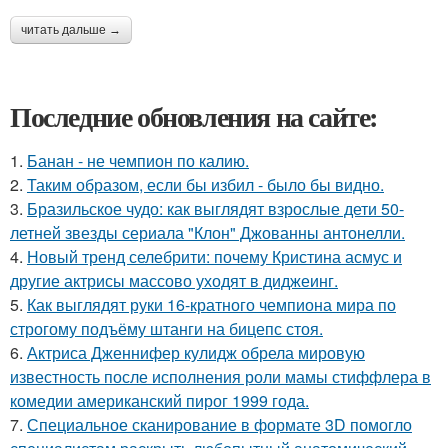
читать дальше →
Последние обновления на сайте:
1.
Банан - не чемпион по калию.
2.
Таким образом, если бы избил - было бы видно.
3.
Бразильское чудо: как выглядят взрослые дети 50-
летней звезды сериала "Клон" Джованны антонелли.
4.
Новый тренд селебрити: почему Кристина асмус и
другие актрисы массово уходят в диджеинг.
5.
Как выглядят руки 16-кратного чемпиона мира по
строгому подъёму штанги на бицепс стоя.
6.
Актриса Дженнифер кулидж обрела мировую
известность после исполнения роли мамы стиффлера в
комедии американский пирог 1999 года.
7.
Специальное сканирование в формате 3D помогло