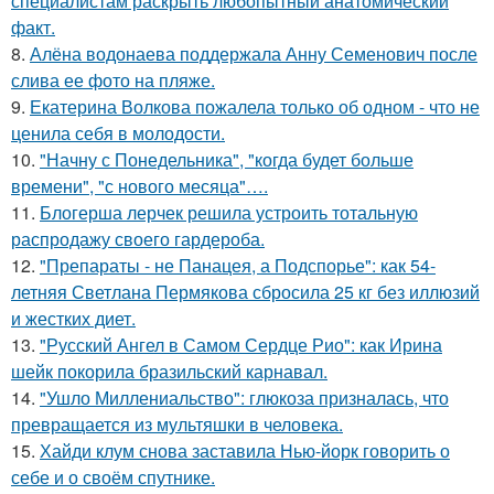
специалистам раскрыть любопытный анатомический
факт.
8.
Алёна водонаева поддержала Анну Семенович после
слива ее фото на пляже.
9.
Екатерина Волкова пожалела только об одном - что не
ценила себя в молодости.
10.
"Начну с Понедельника", "когда будет больше
времени", "с нового месяца"….
11.
Блогерша лерчек решила устроить тотальную
распродажу своего гардероба.
12.
"Препараты - не Панацея, а Подспорье": как 54-
летняя Светлана Пермякова сбросила 25 кг без иллюзий
и жестких диет.
13.
"Русский Ангел в Самом Сердце Рио": как Ирина
шейк покорила бразильский карнавал.
14.
"Ушло Миллениальство": глюкоза призналась, что
превращается из мультяшки в человека.
15.
Хайди клум снова заставила Нью-йорк говорить о
себе и о своём спутнике.