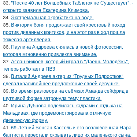
33.
"После 40 лет Волшебных Таблеток не Существует", -
открыто заявила Екатерина Климова.
34.
Экстремальная акробатика на воде.
35.
Виктория боня продолжает свой крестовый поход
против диванных критиков, и на этот раз в ход пошла
тяжелая артиллерия.
36.
Паулина Андреева снялась в новой фотосессии,
которая мгновенно привлекла внимание.
37.
Аслан бижоев, который играл в "Даёшь Молодёжь",
теперь работает в ПВЗ.
38.
Виталий Андреев актер из "Трудных Подростков"
сделал красивейшее предложение своей девушке.
39.
Во время разговора на съёмках Аманда сейфрид в
шутливой форме затронула тему пластики.
40.
Ирина Дубцова поделилась кадрами с отдыха на
Мальдивах, где продемонстрировала отличную
физическую форму.
41.
59-Летний Венсан Кассель и его возлюбленная Нара
баптиста перестали скрывать лицо их маленького сына.