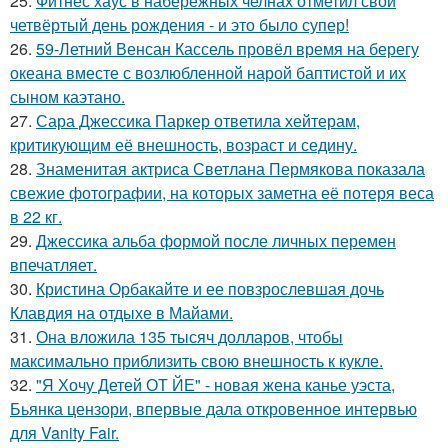
25.
Фитнес хаус в набережных челнах отметил свой
четвёртый день рождения - и это было супер!
26.
59-Летний Венсан Кассель провёл время на берегу
океана вместе с возлюбленной нарой баптистой и их
сыном каэтано.
27.
Сара Джессика Паркер ответила хейтерам,
критикующим её внешность, возраст и седину.
28.
Знаменитая актриса Светлана Пермякова показала
свежие фотографии, на которых заметна её потеря веса
в 22 кг.
29.
Джессика альба формой после личных перемен
впечатляет.
30.
Кристина Орбакайте и ее повзрослевшая дочь
Клавдия на отдыхе в Майами.
31.
Она вложила 135 тысяч долларов, чтобы
максимально приблизить свою внешность к кукле.
32.
"Я Хочу Детей ОТ ЙЕ" - новая жена канье уэста,
Бьянка цензори, впервые дала откровенное интервью
для Vanity Fair.