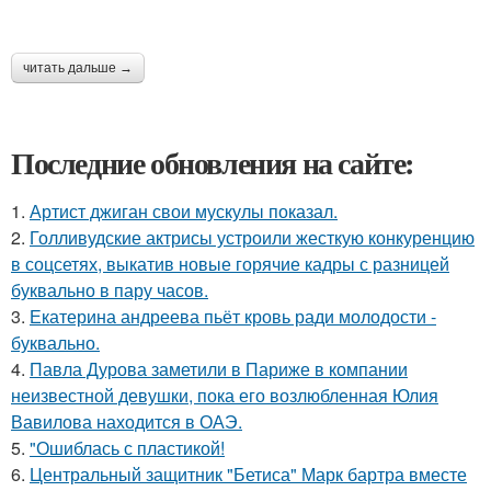
читать дальше →
Последние обновления на сайте:
1.
Артист джиган свои мускулы показал.
2.
Голливудские актрисы устроили жесткую конкуренцию
в соцсетях, выкатив новые горячие кадры с разницей
буквально в пару часов.
3.
Екатерина андреева пьёт кровь ради молодости -
буквально.
4.
Павла Дурова заметили в Париже в компании
неизвестной девушки, пока его возлюбленная Юлия
Вавилова находится в ОАЭ.
5.
"Ошиблась с пластикой!
6.
Центральный защитник "Бетиса" Марк бартра вместе