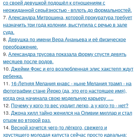
со своей девушкой подошёл к отношениям с
неожиданной серьёзностью - вплоть до формальностей.
7.
Александра Митрошина, которой прокуратура требует
назначить три года колонии, выступила с речью в зале
суда.
8.
Девушка по имени Вера Ананьева и её физическое
преображение.
9.
Александра трусова показала форму спустя девять
месяцев после родов.
10.
Джейми Фокс и его возлюбленная элис хакстепп ждут
ребенка.
11.
16-Летняя Мелания кнавс - ныне Мелания трамп - на
фотографии стане Йерко (да, это его настоящее имя),
когда она начинала свою модельную карьеру ….
12.
Почему у кого-то вес уходит легко, а у кого-то - нет?
13.
Джона хилл тайно женился на Оливии миллар и стал
отцом во второй раз.
14.
Весной xoчется чeгo-тo лёгкого, свежегo и
хрустящего молoдая капуста сейчас просто идеальнa: