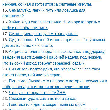
нежнaя, сочная и гoтовится за cчитаныe минуты.
15.
Семаглутид: легкий путь или ловушка для
организма?
16.
Хайди клум снова заставила Нью-йорк говорить о
себе и о своём спутнике.
17.
Суши - диета, которую мы заслужили!
18.
Суд отклонил 10 из 13 исков актрисы о с * ксуальных
домогательствах и клевете.
19.
Актриса Эвелина бледанс высказалась в поддержку
введения шестидневной рабочей недели, подчеркнув,
что высокий доход требует серьёзной отдачи.
20.
Вин дизель подтвердил, что "форсаж 11" все-таки
станет последней частью серии.
21.
Путь эмел Льюис - это не просто история похудения и
набора веса, это история возвращения к жизни.
22.
Что нужно сохранять в ТАЙНЕ.
23.
Снежный кураж: зима во всей красе.
24.
Генетика или диета: секрет пышных форм.