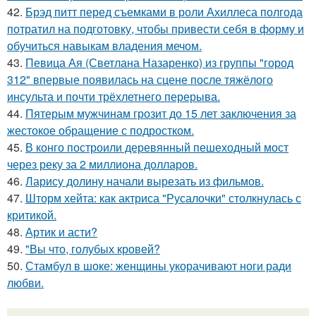
42.
Брэд питт перед съемками в роли Ахиллеса полгода
потратил на подготовку, чтобы привести себя в форму и
обучиться навыкам владения мечом.
43.
Певица Ая (Светлана Назаренко) из группы "город
312" впервые появилась на сцене после тяжёлого
инсульта и почти трёхлетнего перерыва.
44.
Пятерым мужчинам грозит до 15 лет заключения за
жестокое обращение с подростком.
45.
В конго построили деревянный пешеходный мост
через реку за 2 миллиона долларов.
46.
Ларису долину начали вырезать из фильмов.
47.
Шторм хейта: как актриса "Русалочки" столкнулась с
критикой.
48.
Артик и асти?
49.
"Вы что, голубых кровей?
50.
Стамбул в шоке: женщины укорачивают ноги ради
любви.