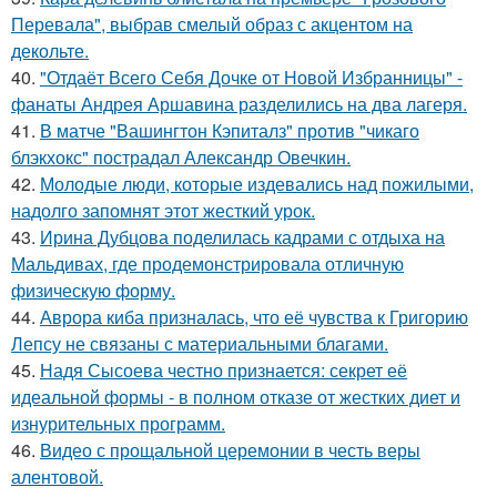
Перевала", выбрав смелый образ с акцентом на
декольте.
40.
"Отдаёт Всего Себя Дочке от Новой Избранницы" -
фанаты Андрея Аршавина разделились на два лагеря.
41.
В матче "Вашингтон Кэпиталз" против "чикаго
блэкхокс" пострадал Александр Овечкин.
42.
Молодые люди, которые издевались над пожилыми,
надолго запомнят этот жесткий урок.
43.
Ирина Дубцова поделилась кадрами с отдыха на
Мальдивах, где продемонстрировала отличную
физическую форму.
44.
Аврора киба призналась, что её чувства к Григорию
Лепсу не связаны с материальными благами.
45.
Надя Сысоева честно признается: секрет её
идеальной формы - в полном отказе от жестких диет и
изнурительных программ.
46.
Видео с прощальной церемонии в честь веры
алентовой.