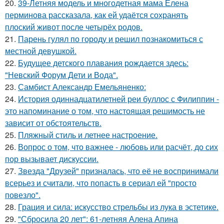
20.
39-Летняя модель и многодетная мама Елена
перминова рассказала, как ей удаётся сохранять
плоский живот после четырёх родов.
21.
Парень гулял по городу и решил познакомиться с
местной девушкой.
22.
Будущее детского плавания рождается здесь:
"Невский Форум Дети и Вода".
23.
Самбист Александр Емельяненко:
24.
История одиннадцатилетней реи буллос с Филиппин -
это напоминание о том, что настоящая решимость не
зависит от обстоятельств.
25.
Пляжный стиль и летнее настроение.
26.
Вопрос о том, что важнее - любовь или расчёт, до сих
пор вызывает дискуссии.
27.
Звезда "Друзей" призналась, что её не воспринимали
всерьез и считали, что попасть в сериал ей "просто
повезло".
28.
Грация и сила: искусство стрельбы из лука в эстетике.
29.
"Сбросила 20 лет": 61-летняя Алена Апина