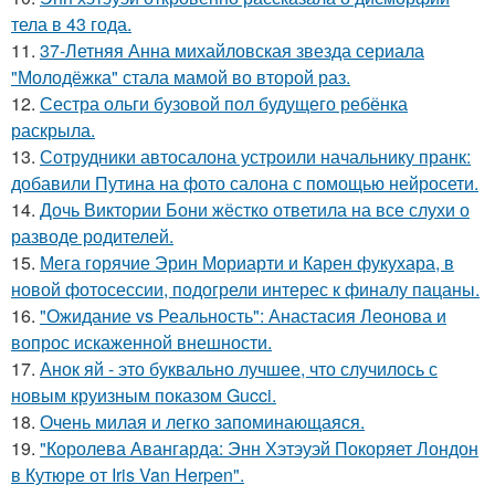
тела в 43 года.
11.
37-Летняя Анна михайловская звезда сериала
"Молодёжка" стала мамой во второй раз.
12.
Сестра ольги бузовой пол будущего ребёнка
раскрыла.
13.
Сотрудники автосалона устроили начальнику пранк:
добавили Путина на фото салона с помощью нейросети.
14.
Дочь Виктории Бони жёстко ответила на все слухи о
разводе родителей.
15.
Мега горячие Эрин Мориарти и Карен фукухара, в
новой фотосессии, подогрели интерес к финалу пацаны.
16.
"Ожидание vs Реальность": Анастасия Леонова и
вопрос искаженной внешности.
17.
Анок яй - это буквально лучшее, что случилось с
новым круизным показом Gucci.
18.
Очень милая и легко запоминающаяся.
19.
"Королева Авангарда: Энн Хэтэуэй Покоряет Лондон
в Кутюре от Iris Van Herpen".