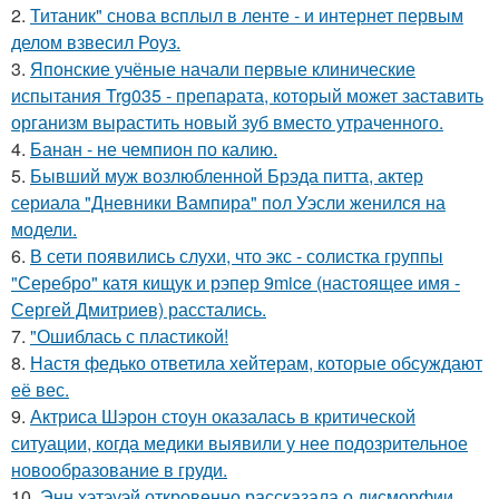
2.
Титаник" снова всплыл в ленте - и интернет первым
делом взвесил Роуз.
3.
Японские учёные начали первые клинические
испытания Trg035 - препарата, который может заставить
организм вырастить новый зуб вместо утраченного.
4.
Банан - не чемпион по калию.
5.
Бывший муж возлюбленной Брэда питта, актер
сериала "Дневники Вампира" пол Уэсли женился на
модели.
6.
В сети появились слухи, что экс - солистка группы
"Серебро" катя кищук и рэпер 9mice (настоящее имя -
Сергей Дмитриев) расстались.
7.
"Ошиблась с пластикой!
8.
Настя федько ответила хейтерам, которые обсуждают
её вес.
9.
Актриса Шэрон стоун оказалась в критической
ситуации, когда медики выявили у нее подозрительное
новообразование в груди.
10.
Энн хэтэуэй откровенно рассказала о дисморфии