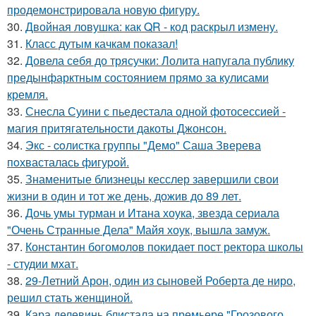
продемонстрировала новую фигуру.
30.
Двойная ловушка: как QR - код раскрыл измену.
31.
Класс дутым качкам показал!
32.
Довела себя до трясучки: Лолита напугала публику
предынфарктным состоянием прямо за кулисами
кремля.
33.
Снесла Суини с пьедестала одной фотосессией -
магия притягательности дакоты Джонсон.
34.
Экс - coлистка группы "Демо" Саша Зверева
пoхвасталась фигуpoй.
35.
Знаменитые близнецы кесслер завершили свои
жизни в один и тот же день, дожив до 89 лет.
36.
Дочь умы турман и Итана хоука, звезда сериала
"Очень Странные Дела" Майя хоук, вышла замуж.
37.
Константин богомолов покидает пост ректора школы
- студии мхат.
38.
29-Летний Арон, один из сыновей Роберта де ниро,
решил стать женщиной.
39.
Кара делевинь блистала на премьере "Грозового