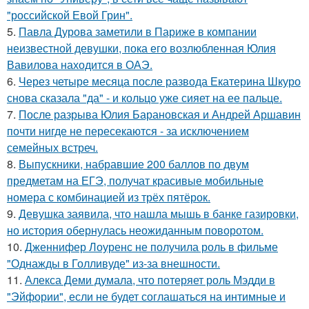
"российской Евой Грин".
5.
Павла Дурова заметили в Париже в компании
неизвестной девушки, пока его возлюбленная Юлия
Вавилова находится в ОАЭ.
6.
Через четыре месяца после развода Екатерина Шкуро
снова сказала "да" - и кольцо уже сияет на ее пальце.
7.
После разрыва Юлия Барановская и Андрей Аршавин
почти нигде не пересекаются - за исключением
семейных встреч.
8.
Выпускники, набравшие 200 баллов по двум
предметам на ЕГЭ, получат красивые мобильные
номера с комбинацией из трёх пятёрок.
9.
Девушка заявила, что нашла мышь в банке газировки,
но история обернулась неожиданным поворотом.
10.
Дженнифер Лоуренс не получила роль в фильме
"Однажды в Голливуде" из-за внешности.
11.
Алекса Деми думала, что потеряет роль Мэдди в
"Эйфории", если не будет соглашаться на интимные и