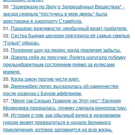
30.
"Задержали по Делу о Запрещённых Веществах" -
звезда сериала "постучись в мою дверь" была
арестована в аэропорту Стамбула.
31.
Парадокс вежливости: необычный визит грабителя.
32.
Сестра Бьянки цензори повторила её самые смелые
"Голые" образы.
33.
Позорное шоу на людях: когда приличия забыты.
34.
Довела себя до трясучки: Лолита напугала публику
предынфарктным состоянием прямо за кулисами
кремля.
35.
Когда закон против чести идет.
36.
Дженнифер лопес высказалась об одиночестве
после развода с Беном аффлеком.
37.
"Меня так Сильно Травили за Этот нос": Евгения
Медведева призналась, почему сделала ринопластику.
38.
История о том, как обычный вечер в незнакомом
городе может превратиться в начало безумного
приключения, которое запомнится на всю жизнь.