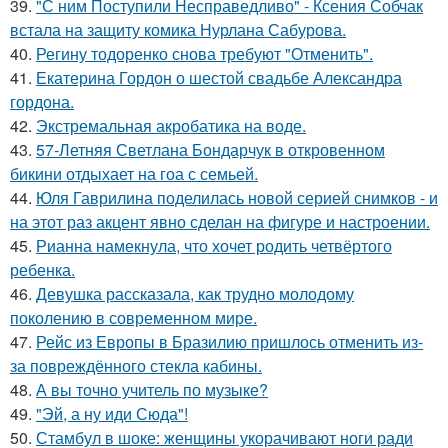
39.
"С ним Поступили Несправедливо" - Ксения Собчак
встала на защиту комика Нурлана Сабурова.
40.
Регину тодоренко снова требуют "Отменить".
41.
Екатерина Гордон о шестой свадьбе Александра
гордона.
42.
Экстремальная акробатика на воде.
43.
57-Летняя Светлана Бондарчук в откровенном
бикини отдыхает на гоа с семьей.
44.
Юля Гаврилина поделилась новой серией снимков - и
на этот раз акцент явно сделан на фигуре и настроении.
45.
Рианна намекнула, что хочет родить четвёртого
ребенка.
46.
Девушка рассказала, как трудно молодому
поколению в современном мире.
47.
Рейс из Европы в Бразилию пришлось отменить из-
за повреждённого стекла кабины.
48.
А вы точно учитель по музыке?
49.
"Эй, а ну иди Сюда"!
50.
Стамбул в шоке: женщины укорачивают ноги ради