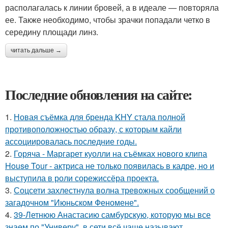
располагалась к линии бровей, а в идеале — повторяла
ее. Также необходимо, чтобы зрачки попадали четко в
середину площади линз.
читать дальше →
Последние обновления на сайте:
1.
Новая съёмка для бренда KHY стала полной
противоположностью образу, с которым кайли
ассоциировалась последние годы.
2.
Горяча - Маргарет куолли на съёмках нового клипа
House Tour - актриса не только появилась в кадре, но и
выступила в роли сорежиссёра проекта.
3.
Соцсети захлестнула волна тревожных сообщений о
загадочном "Июньском Феномене".
4.
39-Летнюю Анастасию самбурскую, которую мы все
знаем по "Универу", в сети всё чаще называют