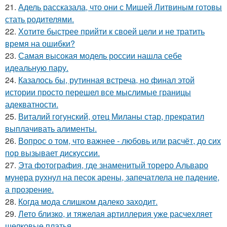
21.
Адель рассказала, что они с Мишей Литвиным готовы
стать родителями.
22.
Хотите быстрее прийти к своей цели и не тратить
время на ошибки?
23.
Самая высокая модель россии нашла себе
идеальную пару.
24.
Казалось бы, рутинная встреча, но финал этой
истории просто перешел все мыслимые границы
адекватности.
25.
Виталий гогунский, отец Миланы стар, прекратил
выплачивать алименты.
26.
Вопрос о том, что важнее - любовь или расчёт, до сих
пор вызывает дискуссии.
27.
Эта фотография, где знаменитый тореро Альваро
мунера рухнул на песок арены, запечатлела не падение,
а прозрение.
28.
Когда мода слишком далеко заходит.
29.
Лето близко, и тяжелая артиллерия уже расчехляет
шелковые платья.