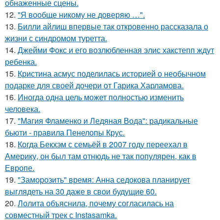
обнаженные сцены.
12.
"Я вообще никому не доверяю …".
13.
Билли айлиш впервые так откровенно рассказала о
жизни с синдромом туретта.
14.
Джейми Фокс и его возлюбленная элис хакстепп ждут
ребенка.
15.
Кристина асмус поделилась историей о необычном
подарке для своей дочери от Гарика Харламова.
16.
Иногда одна цель может полностью изменить
человека.
17.
"Магия Фламенко и Ледяная Вода": радикальные
бьюти - правила Пенелопы Крус.
18.
Когда Бекхэм с семьёй в 2007 году переехал в
Америку, он был там отнюдь не так популярен, как в
Европе.
19.
"Заморозить" время: Анна седокова планирует
выглядеть на 30 даже в свои будущие 60.
20.
Лолита объяснила, почему согласилась на
совместный трек с Instasamka.