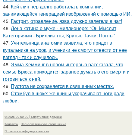
44.
Кейтлин нер долго работала в компании,
занимающейся генерацией изображений с помощью ИИ.
45.
Гастрит, отравление, язва дружно залетели в чат!
46.
Лена катина о муже - миллионере: "Он Мыслит
Категориями - Бриллианты, Крутые Тачки, Понты".
47.
Учительница анатомии заявила, что придет в
купальнике на урок, и ученики не смогут отвести от неё
взгляд - так и случилось.
48.
Эмма Хемминг в новом интервью рассказала, что
семье Брюса приходится заранее думать о его смерти и
готовиться к ней.
49.
Пустота не сохраняется в священных местах.
50.
Стамбул в шоке: женщины укорачивают ноги ради
любви.
© 2026 90-60-90 | Спортивные девушки
Контакты
Пользовательское соглашение
Политика конфидециальности