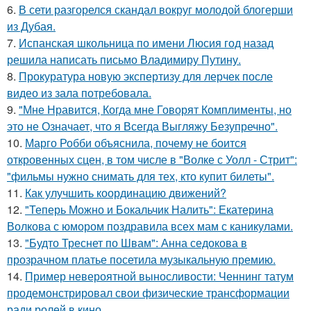
6.
В сети разгорелся скандал вокруг молодой блогерши
из Дубая.
7.
Испанская школьница по имени Люсия год назад
решила написать письмо Владимиру Путину.
8.
Прокуратура новую экспертизу для лерчек после
видео из зала потребовала.
9.
"Мне Нравится, Когда мне Говорят Комплименты, но
это не Означает, что я Всегда Выгляжу Безупречно".
10.
Марго Робби объяснила, почему не боится
откровенных сцен, в том числе в "Волке с Уолл - Стрит":
"фильмы нужно снимать для тех, кто купит билеты".
11.
Как улучшить координацию движений?
12.
"Теперь Можно и Бокальчик Налить": Екатерина
Волкова с юмором поздравила всех мам с каникулами.
13.
"Будто Треснет по Швам": Анна седокова в
прозрачном платье посетила музыкальную премию.
14.
Пример невероятной выносливости: Ченнинг татум
продемонстрировал свои физические трансформации
ради ролей в кино.