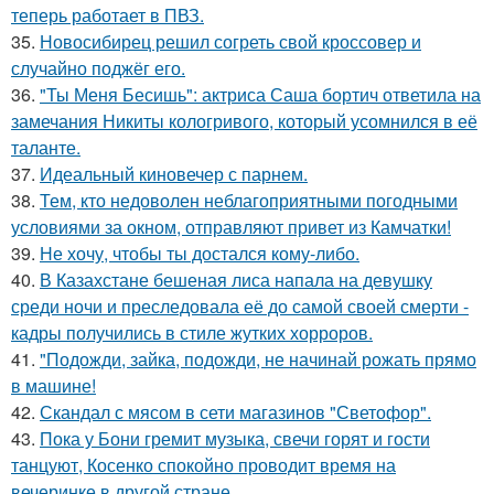
теперь работает в ПВЗ.
35.
Новосибирец решил согреть свой кроссовер и
случайно поджёг его.
36.
"Ты Меня Бесишь": актриса Саша бортич ответила на
замечания Никиты кологривого, который усомнился в её
таланте.
37.
Идеальный киновечер с парнем.
38.
Тем, кто недоволен неблагоприятными погодными
условиями за окном, отправляют привет из Камчатки!
39.
Не хочу, чтобы ты достался кому-либо.
40.
В Казахстане бешеная лиса напала на девушку
среди ночи и преследовала её до самой своей смерти -
кадры получились в стиле жутких хорроров.
41.
"Подожди, зайка, подожди, не начинай рожать прямо
в машине!
42.
Скандал с мясом в сети магазинов "Светофор".
43.
Пока у Бони гремит музыка, свечи горят и гости
танцуют, Косенко спокойно проводит время на
вечеринке в другой стране.