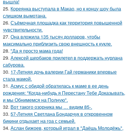
вышла!
25.
Кореянка выступала в Макао, но к концу шоу была
слишком вымотана.
26.
Съёмочная площадка как территория повышенной
чувствительности.
27.
Она вложила 135 тысяч долларов, чтобы
максимально приблизить свою внешность к кукле.
28.
"Да я просто мама года!
29.
Алексей щербаков прилетел в поддержать нурлана
сабурова.
30.
17-Летняя дочь валерии Гай германики впервые
стала мамой.
31.
Асмус с обидой обратилась к маме в ее день
рождения: "Когда-нибудь я Перестану Тебе Доказывать,
и мы Обнимемся на Полную".
32.
Вот такого озорника мы … видим 85-.
33.
57-Летняя Светлана Бондарчук в откровенном
бикини отдыхает на гоа с семьей.
34.
Аслан бижоев, который играл в "Даёшь Молодёжь",