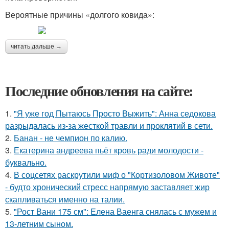
Вероятные причины «долгого ковида»:
читать дальше →
Последние обновления на сайте:
1.
"Я уже год Пытаюсь Просто Выжить": Анна седокова
разрыдалась из-за жесткой травли и проклятий в сети.
2.
Банан - не чемпион по калию.
3.
Екатерина андреева пьёт кровь ради молодости -
буквально.
4.
В соцсетях раскрутили миф о "Кортизоловом Животе"
- будто хронический стресс напрямую заставляет жир
скапливаться именно на талии.
5.
"Рост Вани 175 см": Елена Ваенга снялась с мужем и
13-летним сыном.