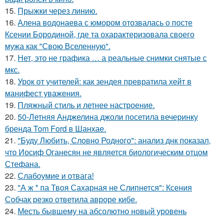
15.
Прыжки через линию.
16.
Алена водонаева с юмором отозвалась о посте
Ксении Бородиной, где та охарактеризовала своего
мужа как "Свою Вселенную".
17.
Нет, это не графика … а реальные снимки снятые с
мкс.
18.
Урок от учителей: как зендея превратила хейт в
манифест уважения.
19.
Пляжный стиль и летнее настроение.
20.
50-Летняя Анджелина джоли посетила вечеринку
бренда Tom Ford в Шанхае.
21.
"Буду Любить, Словно Родного": анализ днк показал,
что Иосиф Оганесян не является биологическим отцом
Стефана.
22.
Слабоумие и отвага!
23.
"А ж * па Твоя Сахарная не Слипнется": Ксения
Собчак резко ответила авроре кибе.
24.
Месть бывшему на абсолютно новый уровень