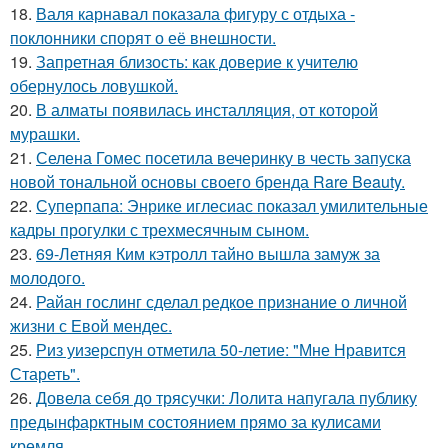
18.
Валя карнавал показала фигуру с отдыха -
поклонники спорят о её внешности.
19.
Запретная близость: как доверие к учителю
обернулось ловушкой.
20.
В алматы появилась инсталляция, от которой
мурашки.
21.
Селена Гомес посетила вечеринку в честь запуска
новой тональной основы своего бренда Rare Beauty.
22.
Суперпапа: Энрике иглесиас показал умилительные
кадры прогулки с трехмесячным сыном.
23.
69-Летняя Ким кэтролл тайно вышла замуж за
молодого.
24.
Райан гослинг сделал редкое признание о личной
жизни с Евой мендес.
25.
Риз уизерспун отметила 50-летие: "Мне Нравится
Стареть".
26.
Довела себя до трясучки: Лолита напугала публику
предынфарктным состоянием прямо за кулисами
кремля.