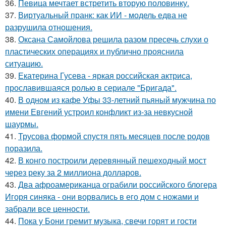
36.
Певица мечтает встретить вторую половинку.
37.
Виртуальный пранк: как ИИ - модель едва не
разрушила отношения.
38.
Оксана Самойлова решила разом пресечь слухи о
пластических операциях и публично прояснила
ситуацию.
39.
Екатерина Гусева - яркая российская актриса,
прославившаяся ролью в сериале "Бригада".
40.
В одном из кафе Уфы 33-летний пьяный мужчина по
имени Евгений устроил конфликт из-за невкусной
шаурмы.
41.
Трусова формой спустя пять месяцев после родов
поразила.
42.
В конго построили деревянный пешеходный мост
через реку за 2 миллиона долларов.
43.
Два афроамериканца ограбили российского блогера
Игоря синяка - они ворвались в его дом с ножами и
забрали все ценности.
44.
Пока у Бони гремит музыка, свечи горят и гости