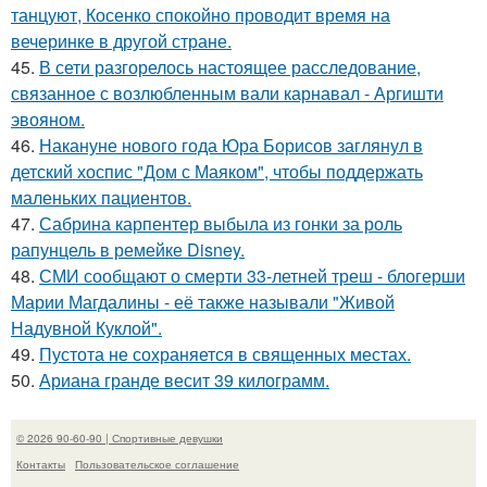
танцуют, Косенко спокойно проводит время на
вечеринке в другой стране.
45.
В сети разгорелось настоящее расследование,
связанное с возлюбленным вали карнавал - Аргишти
эвояном.
46.
Накануне нового года Юра Борисов заглянул в
детский хоспис "Дом с Маяком", чтобы поддержать
маленьких пациентов.
47.
Сабрина карпентер выбыла из гонки за роль
рапунцель в ремейке Disney.
48.
СМИ сообщают о смерти 33-летней треш - блогерши
Марии Магдалины - её также называли "Живой
Надувной Куклой".
49.
Пустота не сохраняется в священных местах.
50.
Ариана гранде весит 39 килограмм.
© 2026 90-60-90 | Спортивные девушки
Контакты
Пользовательское соглашение