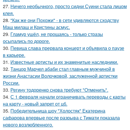
27.
Ничего необычного, просто сидни Суини стала лицом
клея.
28.
"Как же они Похожи" - в сети удивляются сходству
Маш милаш и Кристины асмус.
29.
Гламур ушёл, не прощаясь - только стразы
осыпались по дороге.
30.
Певица слава прервала концерт и объявила о паузе
в карьере.
31.
Известные артисты и их знаменитые наследники.
32.
Танцор Марчел абаби стал главным мужчиной в
жизни Анастасии Волочковой, заслуженной артистки
России.
33.
Регину тодоренко снова требуют "Отменить".
34.
С 1 февраля начали ограничивать переводы с карты
на карту - новый запрет от цб.
35.
Победительница шоу "Холостяк" Екатерина
сафарова впервые после разрыва с Тимати показала
нового возлюбленного.