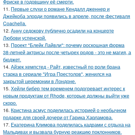
Фриске в годовщину её смерти.
11.
Первые слухи о романе Кендалл дженнер и
Джейкоба элорди появились в апреле, после фестиваля
Coachella.
12.
Анну седокову публично осадили на концерте
Любови успенской.
13.
Проект "Блейк Лайвли": почему роскошная форма
38-летней актрисы после четырех родов - это не магия, а
бюджет.
14.
Айзек хемпстед - Райт, известный по роли брана
старка в сериале "Игра Престолов", женился на
закрытой церемонии в Лондоне.
15.
Хейли бибер тем временем подогревает интерес к
новым продуктам от Rhode, которые должны выйти уже
скоро.
16.
Кристина асмус поделилась историей о необычном
подарке для своей дочери от Гарика Харламова.
17.
Екатерина Климова поделилась кадрами с отдыха на
Мальдивах и вызвала бурную реакцию поклонников.