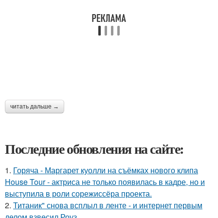
читать дальше →
Последние обновления на сайте:
1.
Горяча - Маргарет куолли на съёмках нового клипа
House Tour - актриса не только появилась в кадре, но и
выступила в роли сорежиссёра проекта.
2.
Титаник" снова всплыл в ленте - и интернет первым
делом взвесил Роуз.