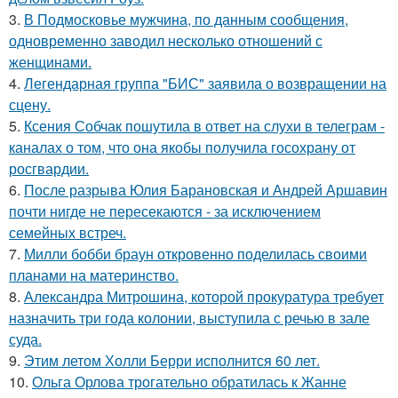
3.
В Подмосковье мужчина, по данным сообщения,
одновременно заводил несколько отношений с
женщинами.
4.
Легендарная группа "БИС" заявила о возвращении на
сцену.
5.
Ксения Собчак пошутила в ответ на слухи в телеграм -
каналах о том, что она якобы получила госохрану от
росгвардии.
6.
После разрыва Юлия Барановская и Андрей Аршавин
почти нигде не пересекаются - за исключением
семейных встреч.
7.
Милли бобби браун откровенно поделилась своими
планами на материнство.
8.
Александра Митрошина, которой прокуратура требует
назначить три года колонии, выступила с речью в зале
суда.
9.
Этим летом Холли Берри исполнится 60 лет.
10.
Ольга Орлова трогательно обратилась к Жанне