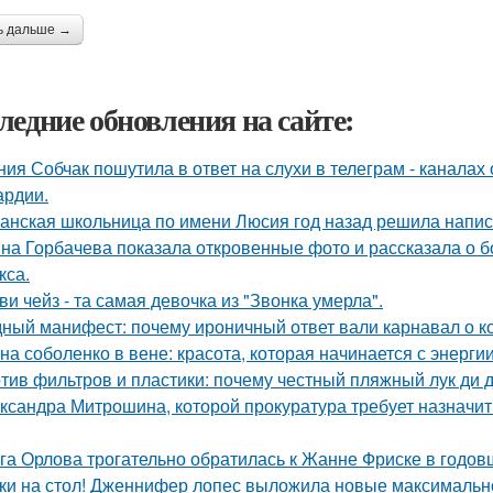
ь дальше →
ледние обновления на сайте:
ния Собчак пошутила в ответ на слухи в телеграм - каналах 
ардии.
анская школьница по имени Люсия год назад решила напис
на Горбачева показала откровенные фото и рассказала о 
кса.
ви чейз - та самая девочка из "Звонка умерла".
ный манифест: почему ироничный ответ вали карнавал о кор
на соболенко в вене: красота, которая начинается с энергии
тив фильтров и пластики: почему честный пляжный лук ди д
ксандра Митрошина, которой прокуратура требует назначить
га Орлова трогательно обратилась к Жанне Фриске в годов
ки на стол! Дженнифер лопес выложила новые максимальн