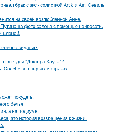
вал брак с экс - солисткой Artik & Asti Севиль
енится на своей возлюбленной Анне.
 Путина на фото салона с помощью нейросети.
й Еленой.
первое свидание.
со звездой "Доктора Хауса"?
 Coachella в перьях и стразах.
может похудеть.
ного белья.
ии, а на подиуме.
веса, это история возвращения к жизни.
а.