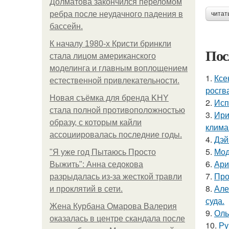
Долматова закончился переломом
ребра после неудачного падения в
читат
бассейн.
К началу 1980-х Кристи бринкли
Пос
стала лицом американского
моделинга и главным воплощением
1.
Ксе
естественной привлекательности.
росгв
Новая съёмка для бренда KHY
2.
Исп
стала полной противоположностью
3.
Ири
образу, с которым кайли
клима
ассоциировалась последние годы.
4.
Дэй
5.
Мод
"Я уже год Пытаюсь Просто
6.
Ари
Выжить": Анна седокова
7.
Про
разрыдалась из-за жесткой травли
8.
Але
и проклятий в сети.
суда.
Жена Курбана Омарова Валерия
9.
Оль
оказалась в центре скандала после
10.
Ру