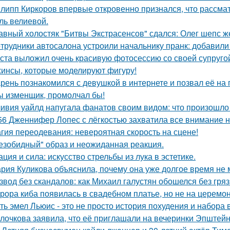
липп Киркоров впервые откровенно признался, что рассматри
ль велиевой.
авный холостяк "Битвы Экстрасенсов" сдался: Олег шепс ж
трудники автосалона устроили начальнику пранк: добавили
ста выложил очень красивую фотосессию со своей супруго
инсы, которые моделируют фигуру!
рень познакомился с девушкой в интернете и позвал её на 
ы изменщик, промолчал бы!
ивия уайлд напугала фанатов своим видом: что произошло 
56 Дженнифер Лопес с лёгкостью захватила все внимание на
гия переодевания: невероятная скорость на сцене!
езобидный" образ и неожиданная реакция.
ация и сила: искусство стрельбы из лука в эстетике.
рия Куликова объяснила, почему она уже долгое время не 
звод без скандалов: как Михаил галустян обошелся без гряз
рора киба появилась в свадебном платье, но не на церемон
ть эмел Льюис - это не просто история похудения и набора 
лочкова заявила, что её приглашали на вечеринки Эпштейн