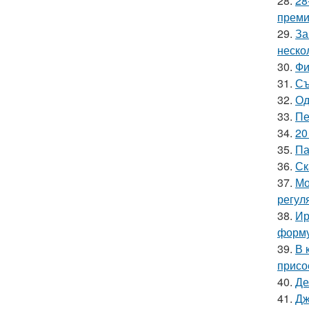
28.
28
премии
29.
За
неско
30.
Фи
31.
Съ
32.
Од
33.
Пе
34.
20
35.
Па
36.
Ск
37.
Мо
регул
38.
Ир
форму
39.
В 
присо
40.
Де
41.
Дж