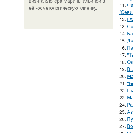
визита блогера Марины ильиной в
11.
Фи
её косметологическую клинику.
(Севи
12.
Гл
13.
Со
14.
Ба
15.
Дж
16.
Па
17.
"Т
18.
Ол
19.
В 
20.
Ма
21.
"Б
22.
Гр
23.
Ма
24.
Ра
25.
Ав
26.
Пу
27.
Во