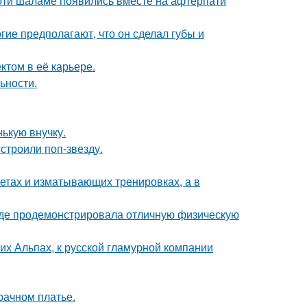
моти шаламе появились вместе на афтерпати
гие предполагают, что он сделал губы и
том в её карьере.
ьности.
ькую внучку.
строили поп-звезду.
диетах и изматывающих тренировках, а в
где продемонстрировала отличную физическую
х Альпах, к русской гламурной компании
рачном платье.