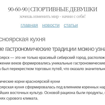
90-60-90 | СПОРТИВНЫЕ ДЕВУШКИ
хочешь изменить мир - начни с себя!
главная
новости
статьи
сноярская кухня
ие гастрономические традиции можно узна
оярск — это не только красивый сибирский город, расположе
жении веков формировались уникальные гастрономические т
а был перекрестком торговых путей, что оказало значитель
ические корни красноярской кухни
оярская кухня сформировалась под влиянием коренных нар
йших восточных культур. Основой рациона были продукты, 
иях сурового климата.