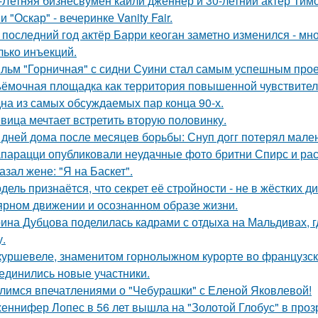
-Летняя бизнесвумен кайли дженнер и 30-летний актёр Ти
 "Оскар" - вечеринке Vanity Fair.
 последний год актёр Барри кеоган заметно изменился - мно
лько инъекций.
льм "Горничная" с сидни Суини стал самым успешным проек
ёмочная площадка как территория повышенной чувствител
на из самых обсуждаемых пар конца 90-х.
вица мечтает встретить вторую половинку.
 дней дома после месяцев борьбы: Снуп догг потерял мален
парацци опубликовали неудачные фото бритни Спирс и рас
азал жене: "Я на Баскет".
дель признаётся, что секрет её стройности - не в жёстких 
ярном движении и осознанном образе жизни.
ина Дубцова поделилась кадрами с отдыха на Мальдивах, 
.
куршевеле, знаменитом горнолыжном курорте во французски
единились новые участники.
лимся впечатлениями о "Чебурашки" с Еленой Яковлевой!
еннифер Лопес в 56 лет вышла на "Золотой Глобус" в проз