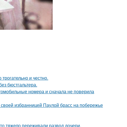
о трогательно и честно.
без бюстгальтера.
томобильные номера и сначала не поверила
 своей избранницей Паулой брасс на побережье
что тяжело переживали развод дочери.