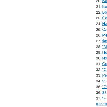
20.
Вл
21.
Ви
22.
Во
23.
Се
24.
На
25.
Сл
26.
Ме
27.
Фи
28.
"М
29.
По
30.
Из
31.
Он
32.
"С
33.
Ре
34.
29
35.
"О
36.
38
37.
"Я
пласт