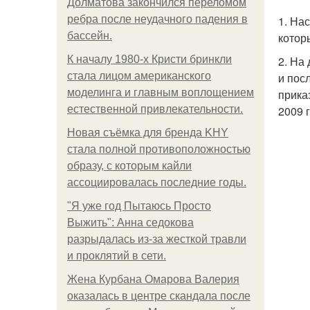
Долматова закончился переломом
ребра после неудачного падения в
1. На
бассейн.
котор
К началу 1980-х Кристи бринкли
2. На
стала лицом американского
и пос
моделинга и главным воплощением
прика
естественной привлекательности.
2009 
Новая съёмка для бренда KHY
стала полной противоположностью
образу, с которым кайли
ассоциировалась последние годы.
"Я уже год Пытаюсь Просто
Выжить": Анна седокова
разрыдалась из-за жесткой травли
и проклятий в сети.
Жена Курбана Омарова Валерия
оказалась в центре скандала после