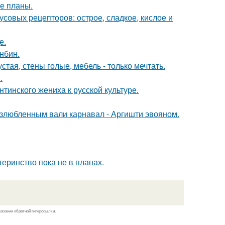
е планы.
кусовых рецепторов: острое, сладкое, кислое и
е.
нбин.
тая, стены голые, мебель - только мечтать.
.
тинского жениха к русской культуре.
озлюбленным вали карнавал - Аргишти эвояном.
еринство пока не в планах.
казании обратной гиперссылки.