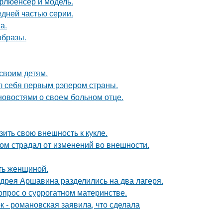
флюенсер и модель.
едней частью серии.
а.
образы.
своим детям.
л себя первым рэпером страны.
овостями о своем больном отце.
ить свою внешность к кукле.
ом страдал от изменений во внешности.
ать женщиной.
дрея Аршавина разделились на два лагеря.
опрос о суррогатном материнстве.
 - романовская заявила, что сделала