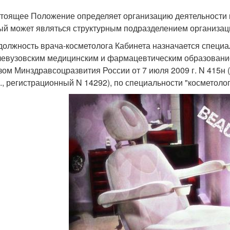
стоящее Положение определяет организацию деятельности ко
ый может являться структурным подразделением организац
 должность врача-косметолога Кабинета назначается специ
левузовским медицинским и фармацевтическим образовани
зом Минздравсоцразвития России от 7 июля 2009 г. N 415н
г., регистрационный N 14292), по специальности "косметолог