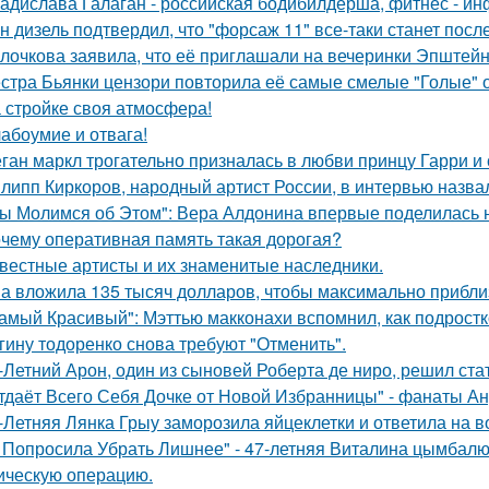
адислава Галаган - российская бодибилдерша, фитнес - ин
н дизель подтвердил, что "форсаж 11" все-таки станет посл
лочкова заявила, что её приглашали на вечеринки Эпштейн
стра Бьянки цензори повторила её самые смелые "Голые" 
 стройке своя атмосфера!
абоумие и отвага!
ган маркл трогательно призналась в любви принцу Гарри и 
липп Киркоров, народный артист России, в интервью назва
ы Молимся об Этом": Вера Алдонина впервые поделилась н
чему оперативная память такая дорогая?
вестные артисты и их знаменитые наследники.
а вложила 135 тысяч долларов, чтобы максимально приблиз
амый Красивый": Мэттью макконахи вспомнил, как подростк
гину тодоренко снова требуют "Отменить".
-Летний Арон, один из сыновей Роберта де ниро, решил ст
тдаёт Всего Себя Дочке от Новой Избранницы" - фанаты Ан
-Летняя Лянка Грыу заморозила яйцеклетки и ответила на в
 Попросила Убрать Лишнее" - 47-летняя Виталина цымбалюк
ическую операцию.