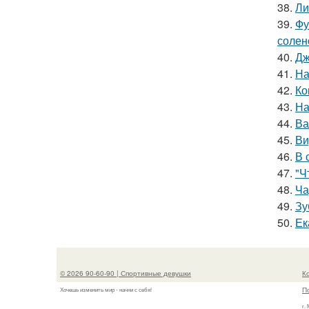
38.
Ли
39.
Фу
солен
40.
Дж
41.
На
42.
Ко
43.
На
44.
Ва
45.
Ви
46.
В 
47.
"Ч
48.
Ча
49.
Зу
50.
Ек
© 2026 90-60-90 | Спортивные девушки
К
П
Хочешь изменить мир - начни с себя!
г.