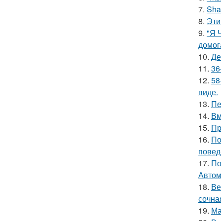
7.
Sha
8.
Эти
9.
"Я 
домог
10.
Де
11.
36
12.
58
виде.
13.
Пе
14.
Вм
15.
Пр
16.
По
повед
17.
По
Автом
18.
Ве
сочна
19.
Ма