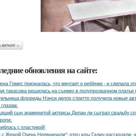
ь дальше →
ледние обновления на сайте:
ена Гомес призналась, что мечтает о ребёнке - и сделала эт
ая тарасова решилась на съемку в полупрозрачном платье 
ельница флориды Нэнси делло стритто получила новые ав
 глазам.
дший сын знаменитой актрисы Дилан ли сыграл свадьбу со
тропе.
иблась с пластикой!
 с Женой Очень Нервничали": отец иды Галич рассказали, 