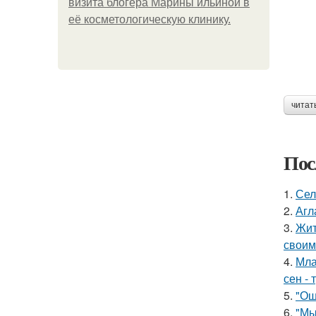
визита блогера Марины ильиной в
её косметологическую клинику.
читат
Пос
1.
Сел
2.
Агл
3.
Жит
своим
4.
Мла
сен - 
5.
"Ош
6.
"Мы