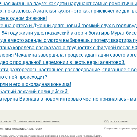
чная жизнь на паузе: как дети нарушают самые романтичны
х, показалось. Азиатская кухня - это как приключение для в
ое в одном флаконе!
енна ортега и Джонни депп: новый громкий слух в голливуд
 54 году жизни ушел казахский актер и богатырь Мурат бисе
гда вместо аренды с уютом выбираешь ипотеку: квартира пус
таша королёва рассказала о трудностях с фигурой после 50
лерия Чекалина завершила процесс адаптации своего арген
део с прощальной церемонии в честь веры алентовой.
сети разгорелось настоящее расследование, связанное с в
то с ней происходит?
рли и его шоколадная конница!
бастый лежачий полицейский!
атерина Варнава в новом интервью честно призналась - мат
онтакты
Пользовательское соглашение
Обратная связь
олитика конфидециальности
Копирование разрешено при у
 Москва, СВАО, Отрадное, Нововладыкинский проезд 8 стр.4, Бизнес-центр «Красивый дом»,