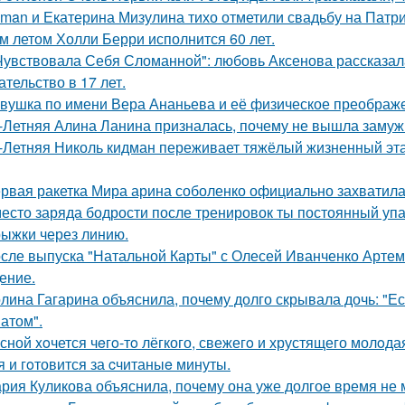
man и Екатерина Мизулина тихо отметили свадьбу на Патри
м летом Холли Берри исполнится 60 лет.
Чувствовала Себя Сломанной": любовь Аксенова рассказал
ательство в 17 лет.
вушка по имени Вера Ананьева и её физическое преображ
-Летняя Алина Ланина призналась, почему не вышла замуж 
-Летняя Николь кидман переживает тяжёлый жизненный этап
рвая ракетка Мира арина соболенко официально захватила
есто заряда бодрости после тренировок ты постоянный упа
ыжки через линию.
сле выпуска "Натальной Карты" с Олесей Иванченко Артеми
ение.
лина Гагарина объяснила, почему долго скрывала дочь: "Ес
атом".
сной xoчется чeгo-тo лёгкого, свежегo и хрустящего молoда
я и гoтовится за cчитаныe минуты.
рия Куликова объяснила, почему она уже долгое время не 