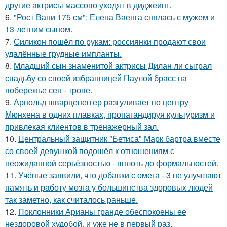
другие актрисы массово уходят в диджеинг.
6.
"Рост Вани 175 см": Елена Ваенга снялась с мужем и
13-летним сыном.
7.
Силикон пошёл по рукам: россиянки продают свои
удалённые грудные импланты.
8.
Младший сын знаменитой актрисы Дилан ли сыграл
свадьбу со своей избранницей Паулой брасс на
побережье сен - тропе.
9.
Арнольд шварценеггер разгуливает по центру
Мюнхена в одних плавках, пропагандируя культуризм и
привлекая клиентов в тренажерный зал.
10.
Центральный защитник "Бетиса" Марк бартра вместе
со своей девушкой подошёл к отношениям с
неожиданной серьёзностью - вплоть до формальностей.
11.
Учёные заявили, что добавки с омега - 3 не улучшают
память и работу мозга у большинства здоровых людей
так заметно, как считалось раньше.
12.
Поклонники Арианы гранде обеспокоены ее
нездоровой худобой, и уже не в первый раз.