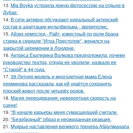
13.
Mia Boyka устроила яркую фотосессию на отдыхе в
Дубае.
14.
В сети активно обсуждают идеальный актерский
состав в адаптации мультфильма - звереполис.
15.
Айзек хемпстед - Райт, известный по роли брана
старка в сериале "Игра Престолов", женился на
закрытой церемонии в Лондоне.
16.
Актриса Екатерина Волкова предположила, почему
руководство театра, откуда ее уволили, назвало ее
"Старой" в 44 года.
17.
39-Летняя модель и многодетная мама Елена
перминова рассказала, как ей удаётся сохранять
плоский живот после четырёх родов.
18.
Магия переодевания: невероятная скорость на
сцене!
19.
"В начале карьеры меня сумасшедшей считали.
20.
"Безобидный" образ и неожиданная реакция.
21.
Мудрые наставления великого тренера Абдулманапа