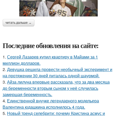
читать дальше →
Последние обновления на сайте:
1.
Сергей Лазарев купил квартиру в Майами за 1
миллион долларов.
2.
Девушка решила провести необычный эксперимент и
на протяжении 30 дней питалась одной шаурмой.
3.
Айза лилуна впервые рассказала, что за два месяца
до беременности вторым сыном у неё случилась
замершая беременность.
4.
Единственной внучке легендарного модельера
Валентина юдашкина исполнилось 4 года.
5.
Новый тренд селебрити: почему Кристина асмус и