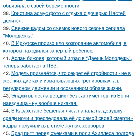
объявила о своей беременности.
38.
Кристина асмус фото с отдыха с дочерью Настей
делится.
39.
Свежие кадры со съемок нового сезона сериала
"Молодежка".
40.
В Иркутске произошло возгорание автомобиля, в
котором находился запертый ребенок.
41.
Аслан бижоев, который играл в "Даёшь Молодёжь",
теперь работает в ПВЗ.
42.
Модель признаётся, что секрет её стройности - не в
жёстких диетах и изматывающих тренировках, а в
регулярном движении и осознанном образе жизни.
43.
Энджи вынесла вердикт без сантиментов: из Бони
наездница - ну вообще никакая.
44.
В Казахстане бешеная лиса напала на девушку
среди ночи и преследовала её до самой своей смерти -
кадры получились в стиле жутких хорроров.
45.
Брэд питт перед съемками в роли Ахиллеса полгода