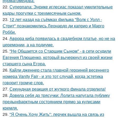
нурмагомедова:
22.
Суперпапа: Энрике иглесиас показал умилительные
кадры прогулки с трехмесячным сыном.
23.
12 лет назад на съёмках фильма "Волк с Уолл -
Стрит" познакомились Леонардо ди каприо и Марго
Робби.
24.
Аврора киба появилась в свадебном платье, но не на
церемонии, а на подиуме.
25.
"Не Общается со Старшим Сыном" - в сети осудили
Евгения Плющенко, который вычеркнул из своей жизни
старшего сына Егора.
26.
Кайли дженнер стала главной героиней весеннего
номера Vanity Fair - и это тот случай, когда эстетика
говорит громче слов.
27.
Секундная реакция от жуткого финала отделила!
28.
Довела себя до трясучки: Лолита напугала публику
предынфарктным состоянием прямо за кулисами
кремля.
29.
"Я Очень Хочу Жить": лерчек вышла на связь из