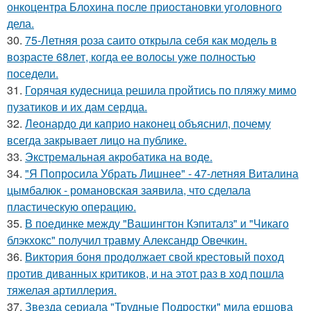
онкоцентра Блохина после приостановки уголовного
дела.
30.
75-Летняя роза саито открыла себя как модель в
возрасте 68лет, когда ее волосы уже полностью
поседели.
31.
Горячая кудесница решила пройтись по пляжу мимо
пузатиков и их дам сердца.
32.
Леонардо ди каприо наконец объяснил, почему
всегда закрывает лицо на публике.
33.
Экстремальная акробатика на воде.
34.
"Я Попросила Убрать Лишнее" - 47-летняя Виталина
цымбалюк - романовская заявила, что сделала
пластическую операцию.
35.
В поединке между "Вашингтон Кэпиталз" и "Чикаго
блэкхокс" получил травму Александр Овечкин.
36.
Виктория боня продолжает свой крестовый поход
против диванных критиков, и на этот раз в ход пошла
тяжелая артиллерия.
37.
Звезда сериала "Трудные Подростки" мила ершова