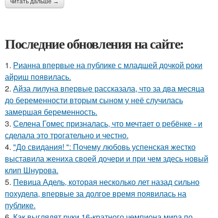
читать дальше →
Последние обновления на сайте:
1.
Рианна впервые на публике с младшей дочкой роки
айриш появилась.
2.
Айза лилуна впервые рассказала, что за два месяца
до беременности вторым сыном у неё случилась
замершая беременность.
3.
Селена Гомес призналась, что мечтает о ребёнке - и
сделала это трогательно и честно.
4.
"До свидания! ": Почему любовь успенская жестко
выставила жениха своей дочери и при чем здесь новый
клип Шнурова.
5.
Певица Адель, которая несколько лет назад сильно
похудела, впервые за долгое время появилась на
публике.
6.
Как выглядят руки 16-кратного чемпиона мира по