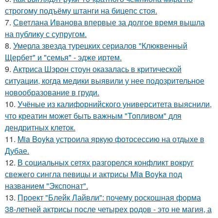
строгому подъёму штанги на бицепс стоя.
7.
Светлана Иванова впервые за долгое время вышла
на публику с супругом.
8.
Умерла звезда турецких сериалов "Клюквенный
Щербет" и "семья" - эдже иртем.
9.
Актриса Шэрон стоун оказалась в критической
ситуации, когда медики выявили у нее подозрительное
новообразование в груди.
10.
Учёные из калифорнийского университета выяснили,
что креатин может быть важным "Топливом" для
дендритных клеток.
11.
Mia Boyka устроила яркую фотосессию на отдыхе в
Дубае.
12.
В социальных сетях разгорелся конфликт вокруг
свежего сингла певицы и актрисы Mia Boyka под
названием "Экспонат".
13.
Проект "Блейк Лайвли": почему роскошная форма
38-летней актрисы после четырех родов - это не магия, а