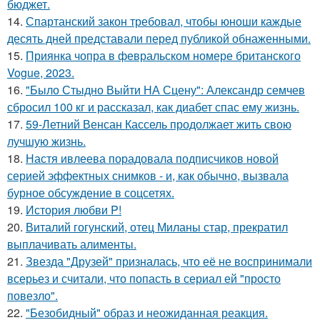
бюджет.
14.
Спартанский закон требовал, чтобы юноши каждые
десять дней представали перед публикой обнаженными.
15.
Приянка чопра в февральском номере британского
Vogue, 2023.
16.
"Было Стыдно Выйти НА Сцену": Александр семчев
сбросил 100 кг и рассказал, как диабет спас ему жизнь.
17.
59-Летний Венсан Кассель продолжает жить свою
лучшую жизнь.
18.
Настя ивлеева порадовала подписчиков новой
серией эффектных снимков - и, как обычно, вызвала
бурное обсуждение в соцсетях.
19.
История любви P!
20.
Виталий гогунский, отец Миланы стар, прекратил
выплачивать алименты.
21.
Звезда "Друзей" призналась, что её не воспринимали
всерьез и считали, что попасть в сериал ей "просто
повезло".
22.
"Безобидный" образ и неожиданная реакция.