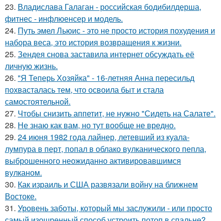
23.
Владислава Галаган - российская бодибилдерша,
фитнес - инфлюенсер и модель.
24.
Путь эмел Льюис - это не просто история похудения и
набора веса, это история возвращения к жизни.
25.
Зендея снова заставила интернет обсуждать её
личную жизнь.
26.
"Я Теперь Хозяйка" - 16-летняя Анна пересильд
похвасталась тем, что освоила быт и стала
самостоятельной.
27.
Чтобы снизить аппетит, не нужно "Сидеть на Салате".
28.
Не знаю как вам, но тут вообще не вредно.
29.
24 июня 1982 года лайнер, летевший из куала-
лумпура в перт, попал в облако вулканического пепла,
выброшенного неожиданно активировавшимся
вулканом.
30.
Как израиль и США развязали войну на ближнем
Востоке.
31.
Уровень заботы, который мы заслужили - или просто
самый изощренный способ устроить потоп в спальне?