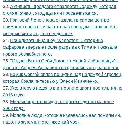
32.
Активисты предлагают запретить одежду, которая
оголяет живот, ягодицы или просвечивается.
33.
Григорий Лепс снова оказался в самом центре
внимания прессы, и на этот раз поводом стали не его
мощные хиты, а дела сердечные.
34.
Победительница шоу "Холостяк" Екатерина
сафарова впервые после разрыва с Тимати показала
нового возлюбленного.
35.
"Отдаёт Всего Себя Дочке от Новой Избранницы" -
фанаты Андрея Аршавина разделились на два лагеря.
36.
Комик Сергей орлов пошутил над надеждой стрелец,
которая брала интервью у Олеси Иванченко.
37.
Уже вторую неделю в интернете царит ностальгия по
2016 году.
38.
Миллионер голливуда, который ездит на машине
2003 года.
39.
Молодые люди, которые издевались над пожилыми,
надолго запомнят этот жесткий урок.