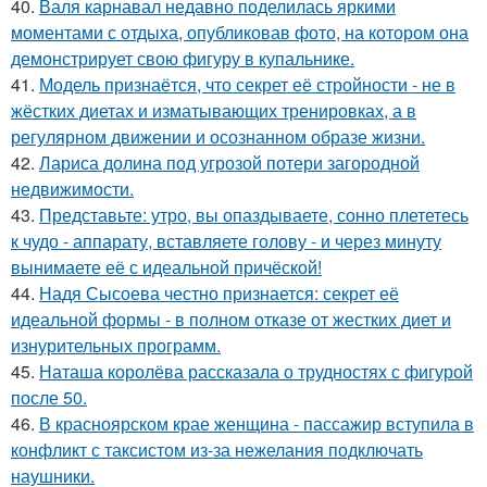
40.
Валя карнавал недавно поделилась яркими
моментами с отдыха, опубликовав фото, на котором она
демонстрирует свою фигуру в купальнике.
41.
Модель признаётся, что секрет её стройности - не в
жёстких диетах и изматывающих тренировках, а в
регулярном движении и осознанном образе жизни.
42.
Лариса долина под угрозой потери загородной
недвижимости.
43.
Представьте: утро, вы опаздываете, сонно плететесь
к чудо - аппарату, вставляете голову - и через минуту
вынимаете её с идеальной причёской!
44.
Надя Сысоева честно признается: секрет её
идеальной формы - в полном отказе от жестких диет и
изнурительных программ.
45.
Наташа королёва рассказала о трудностях с фигурой
после 50.
46.
В красноярском крае женщина - пассажир вступила в
конфликт с таксистом из-за нежелания подключать
наушники.