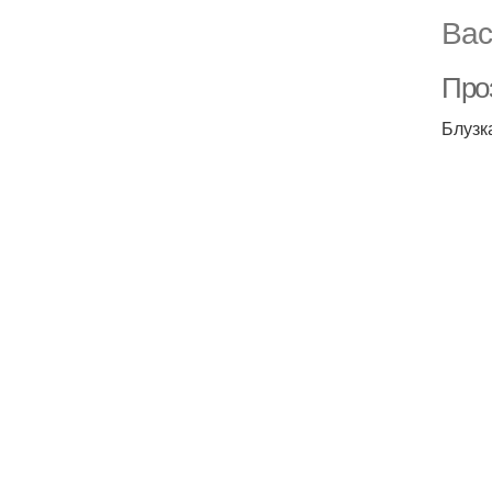
Вас
Проз
Блузк