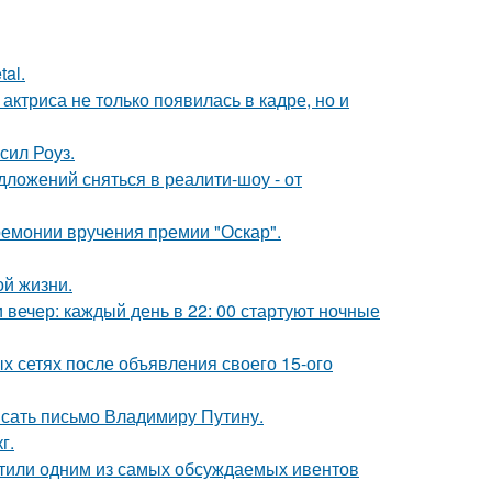
al.
 актриса не только появилась в кадре, но и
сил Роуз.
ложений сняться в реалити-шоу - от
ремонии вручения премии "Оскар".
ой жизни.
вечер: каждый день в 22: 00 стартуют ночные
х сетях после объявления своего 15-ого
сать письмо Владимиру Путину.
г.
рестили одним из самых обсуждаемых ивентов