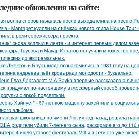
ледние обновления на сайте:
ая волна споров началась после выхода клипа на песню Pet
яча - Маргарет куолли на съёмках нового клипа House Tour -
пила в роли сорежиссёра проекта.
аник" снова всплыл в ленте - и интернет первым делом взве
ксандра Трусова и Макар Игнатов получили множество пред
тических до экстремальных.
кл Джексон и Брук шилдс познакомились в 1981 году на це
терина андреева пьёт кровь ради молодости - буквально.
Меня Глаз Дёргался": MIA Boyka впервые рассказала о личн
ск придумал по-настоящему атмосферный способ провести 
прогулки с яркой подсветкой.
есень Хайпует" - 67-летнюю мадонну захейтили в социальны
йного альбома.
панская школьница по имени Люсия год назад решила напи
США родители убили 7-летнего сына, раскормив его до 116 к
питере 4 июля устроят фестиваль Milf и в сети его уже ок