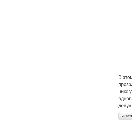
В это
прозр
никог
однов
девуш
читат