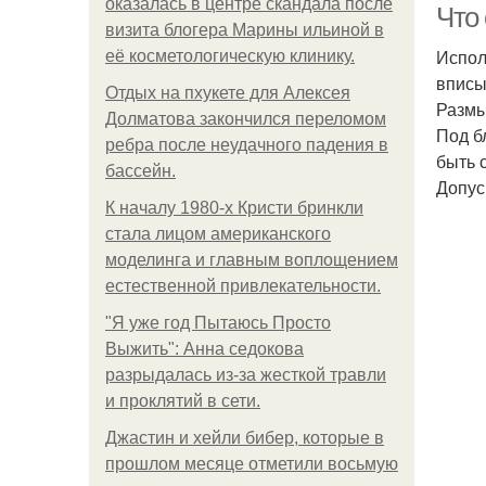
оказалась в центре скандала после
Что 
визита блогера Марины ильиной в
Испол
её косметологическую клинику.
вписы
Отдых на пхукете для Алексея
Размы
Долматова закончился переломом
Под б
ребра после неудачного падения в
быть 
бассейн.
Допус
К началу 1980-х Кристи бринкли
стала лицом американского
моделинга и главным воплощением
естественной привлекательности.
"Я уже год Пытаюсь Просто
Выжить": Анна седокова
разрыдалась из-за жесткой травли
и проклятий в сети.
Джастин и хейли бибер, которые в
прошлом месяце отметили восьмую