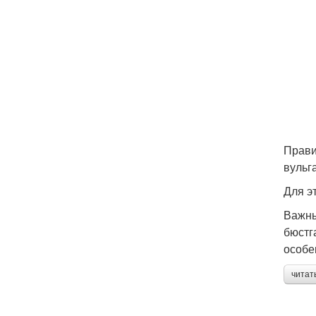
Прави
вульг
Для эт
Важны
бюстг
особе
читат