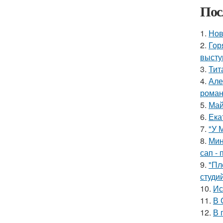
Пос
1.
Нов
2.
Гор
высту
3.
Тит
4.
Але
роман
5.
Май
6.
Ека
7.
"У 
8.
Мин
сап - 
9.
"Пл
студи
10.
Ис
11.
В 
12.
В 