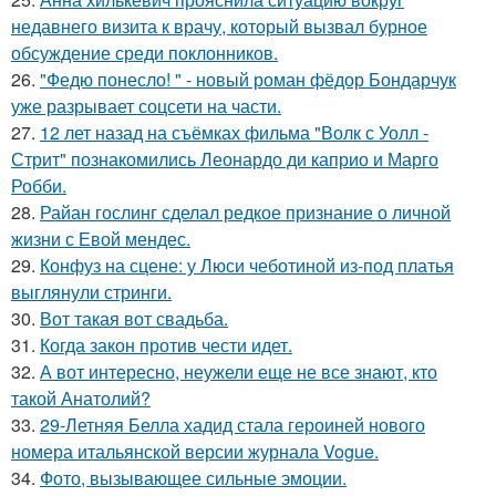
недавнего визита к врачу, который вызвал бурное
обсуждение среди поклонников.
26.
"Федю понесло! " - новый роман фёдор Бондарчук
уже разрывает соцсети на части.
27.
12 лет назад на съёмках фильма "Волк с Уолл -
Стрит" познакомились Леонардо ди каприо и Марго
Робби.
28.
Райан гослинг сделал редкое признание о личной
жизни с Евой мендес.
29.
Конфуз на сцене: у Люси чеботиной из-под платья
выглянули стринги.
30.
Вот такая вот свадьба.
31.
Когда закон против чести идет.
32.
А вот интересно, неужели еще не все знают, кто
такой Анатолий?
33.
29-Летняя Белла хадид стала героиней нового
номера итальянской версии журнала Vogue.
34.
Фото, вызывающее сильные эмоции.