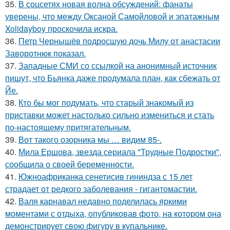
35.
В соцсетях новая волна обсуждений: фанаты
уверены, что между Оксаной Самойловой и эпатажным
Xolidayboy проскочила искра.
36.
Петр Чернышёв подросшую дочь Милу от анастасии
Заворотнюк показал.
37.
Западные СМИ со ссылкой на анонимный источник
пишут, что Бьянка даже продумала план, как сбежать от
Йе.
38.
Кто бы мог подумать, что старый знакомый из
приставки может настолько сильно измениться и стать
по-настоящему притягательным.
39.
Вот такого озорника мы … видим 85-.
40.
Мила Ершова, звезда сериала "Трудные Подростки",
сообщила о своей беременности.
41.
Южноафриканка сенетисив гининдза с 15 лет
страдает от редкого заболевания - гигантомастии.
42.
Валя карнавал недавно поделилась яркими
моментами с отдыха, опубликовав фото, на котором она
демонстрирует свою фигуру в купальнике.