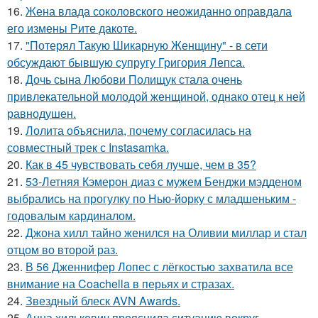
16.
Жена влада соколовского неожиданно оправдала
его измены Рите дакоте.
17.
"Потерял Такую Шикарную Женщину" - в сети
обсуждают бывшую супругу Григория Лепса.
18.
Дочь сына Любови Полищук стала очень
привлекательной молодой женщиной, однако отец к ней
равнодушен.
19.
Лолита объяснила, почему согласилась на
совместный трек с Instasamka.
20.
Как в 45 чувствовать себя лучше, чем в 35?
21.
53-Летняя Кэмерон диаз с мужем Бенджи мэдденом
выбрались на прогулку по Нью-йорку с младшеньким -
годовалым кардиналом.
22.
Джона хилл тайно женился на Оливии миллар и стал
отцом во второй раз.
23.
В 56 Дженнифер Лопес с лёгкостью захватила все
внимание на Coachella в перьях и стразах.
24.
Звездный блеск AVN Awards.
25.
Анна хилькевич прояснила ситуацию вокруг