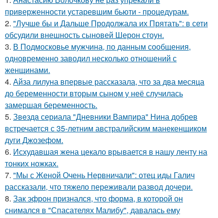
приверженности устаревшим бьюти - процедурам.
2.
"Лучше бы и Дальше Продолжала их Прятать": в сети
обсудили внешность сыновей Шерон стоун.
3.
В Подмосковье мужчина, по данным сообщения,
одновременно заводил несколько отношений с
женщинами.
4.
Айза лилуна впервые рассказала, что за два месяца
до беременности вторым сыном у неё случилась
замершая беременность.
5.
Звeздa сериала "Дневники Вампира" Нина добрев
встречается с 35-летним австралийским манекенщиком
дуги Джозефом.
6.
Исхудавшая жена цекало врывается в нашу ленту на
тонких ножках.
7.
"Мы с Женой Очень Нервничали": отец иды Галич
рассказали, что тяжело переживали развод дочери.
8.
Зак эфрон признался, что форма, в которой он
снимался в "Спасателях Малибу", давалась ему