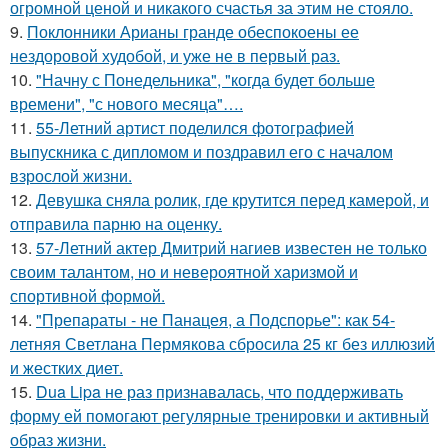
огромной ценой и никакого счастья за этим не стояло.
9.
Поклонники Арианы гранде обеспокоены ее
нездоровой худобой, и уже не в первый раз.
10.
"Начну с Понедельника", "когда будет больше
времени", "с нового месяца"….
11.
55-Летний артист поделился фотографией
выпускника с дипломом и поздравил его с началом
взрослой жизни.
12.
Девушка сняла ролик, где крутится перед камерой, и
отправила парню на оценку.
13.
57-Летний актер Дмитрий нагиев известен не только
своим талантом, но и невероятной харизмой и
спортивной формой.
14.
"Препараты - не Панацея, а Подспорье": как 54-
летняя Светлана Пермякова сбросила 25 кг без иллюзий
и жестких диет.
15.
Dua Lipa не раз признавалась, что поддерживать
форму ей помогают регулярные тренировки и активный
образ жизни.