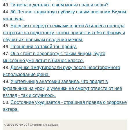
43.
Гигиена в деталях: о чем молчат ваши вещи?
44.
80-Летняя голди хоун публику своим внешним Видом
ужаснула.
45.
Брэд питт перед съемками в роли Ахиллеса полгода
потратил на подготовку, чтобы привести себя в форму и
обучиться навыкам владения мечом.
46.
Прощения за такой тон прошу.
47.
Она стоит в аэропорту с таким лицом, будто
мысленно уже летит в бизнес-классе.
48.
Девушке ампутировали руку после неосторожного
использование фена.
49.
Учительница анатомии заявила, что придет в
купальнике на урок, и ученики не смогут отвести от неё
взгляд - так и случилось.
50.
Состояние ухудшается - страшная правда о здоровье
актера.
© 2026 90-60-90 | Спортивные девушки