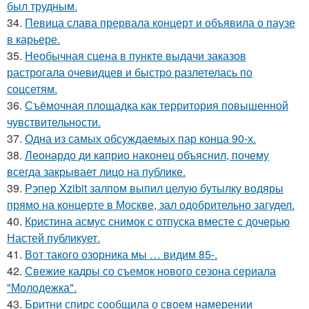
был трудным.
34.
Певица слава прервала концерт и объявила о паузе
в карьере.
35.
Необычная сцена в пункте выдачи заказов
растрогала очевидцев и быстро разлетелась по
соцсетям.
36.
Съёмочная площадка как территория повышенной
чувствительности.
37.
Одна из самых обсуждаемых пар конца 90-х.
38.
Леонардо ди каприо наконец объяснил, почему
всегда закрывает лицо на публике.
39.
Рэпер Xzibit залпом выпил целую бутылку водяры
прямо на концерте в Москве, зал одобрительно загудел.
40.
Кристина асмус снимок с отпуска вместе с дочерью
Настей публикует.
41.
Вот такого озорника мы … видим 85-.
42.
Свежие кадры со съемок нового сезона сериала
"Молодежка".
43.
Бритни спирс сообщила о своем намерении