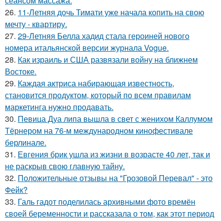
сеансом массажа.
26.
11-Летняя дочь Тимати уже начала копить на свою
мечту - квартиру.
27.
29-Летняя Белла хадид стала героиней нового
номера итальянской версии журнала Vogue.
28.
Как израиль и США развязали войну на ближнем
Востоке.
29.
Каждая актриса набирающая известность,
становится продуктом, который по всем правилам
маркетинга нужно продавать.
30.
Певица Дуа липа вышла в свет с женихом Каллумом
Тёрнером на 76-м международном кинофестивале
берлинале.
31.
Евгения брик ушла из жизни в возрасте 40 лет, так и
не раскрыв свою главную тайну.
32.
Положительные отзывы на "Грозовой Перевал" - это
Фейк?
33.
Галь гадот поделилась архивными фото времён
своей беременности и рассказала о том, как этот период