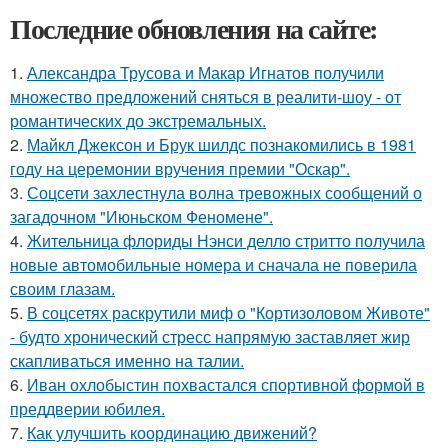
Последние обновления на сайте:
1.
Александра Трусова и Макар Игнатов получили
множество предложений сняться в реалити-шоу - от
романтических до экстремальных.
2.
Майкл Джексон и Брук шилдс познакомились в 1981
году на церемонии вручения премии "Оскар".
3.
Соцсети захлестнула волна тревожных сообщений о
загадочном "Июньском Феномене".
4.
Жительница флориды Нэнси делло стритто получила
новые автомобильные номера и сначала не поверила
своим глазам.
5.
В соцсетях раскрутили миф о "Кортизоловом Животе"
- будто хронический стресс напрямую заставляет жир
скапливаться именно на талии.
6.
Иван охлобыстин похвастался спортивной формой в
преддверии юбилея.
7.
Как улучшить координацию движений?