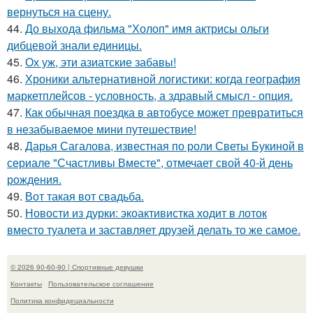
вернуться на сцену.
44.
До выхода фильма "Холоп" имя актрисы ольги
дибцевой знали единицы.
45.
Ох уж, эти азиатские забавы!
46.
Хроники альтернативной логистики: когда география
маркетплейсов - условность, а здравый смысл - опция.
47.
Как обычная поездка в автобусе может превратиться
в незабываемое мини путешествие!
48.
Дарья Сагалова, известная по роли Светы Букиной в
сериале "Счастливы Вместе", отмечает свой 40-й день
рождения.
49.
Вот такая вот свадьба.
50.
Новости из дурки: экоактивистка ходит в лоток
вместо туалета и заставляет друзей делать то же самое.
© 2026 90-60-90 | Спортивные девушки
Контакты
Пользовательское соглашение
Политика конфидециальности