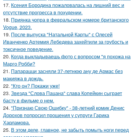
17.
Ксения Бородина пожаловалась на лишний вес и
отсутствие прогресса в похудении.
18.
Приянка чопра в февральском номере британского
Vogue, 2023.
19.
После выпуска "Натальной Карты" с Олесей
Иванченко Артемия Лебедева захейтили за грубость и
токсичное поведение.
20.
Когда выкладываешь фото с вопросом "я похожа на
Марго Робби?
21.
Папарацци засняли 37-летнюю ану де Армас без
макияжа в дождь.
22.
"Кто он? Покажи уже!
23.
Звезда "Слова Пацана" слава Копейкин сыграет
басту в фильме о нем.
24.
"Признаю Свою Ошибку" - 38-летний комик Денис
Дорохов попросил прощения у супруги Гарика
Харламова.
25.
В этом деле, главное, не забыть помыть ноги перед