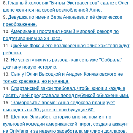
8.
Главный холостяк "Битвы Экстрасенсов" сдался: Олег
шепс женится на своей возлюбленной Анне.
9.
Девушка по имени Вера Ананьева и её физическое
преображение.
10.
Американец поставил новый мировой рекорд по
подтягиваниям за 24 часа.
11.
Джейми Фокс и его возлюбленная элис хакстепп ждут
ребенка.
12.
Не успел утихнуть развод - как сеть уже "Собрала"
джигану новую историю.
13.
Сын у Юлии Высоцкой и Андрея Кончаловского не
только красавец, но и умница.
14.
Спартанский закон требовал, чтобы юноши каждые
десять дней представали перед публикой обнаженными.
15.
"Заморозить" время: Анна седокова планирует
выглядеть на 30 даже в свои будущие 60.
16.
Шеннон Элизабет, которую многие помнят по
культовой комедии американский пирог, создала аккаунт
на Onlyfans и за неделю заработала миллион долларов.