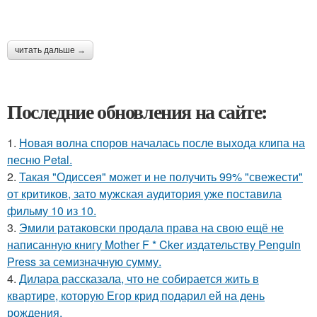
читать дальше →
Последние обновления на сайте:
1.
Новая волна споров началась после выхода клипа на
песню Petal.
2.
Такая "Одиссея" может и не получить 99% "свежести"
от критиков, зато мужская аудитория уже поставила
фильму 10 из 10.
3.
Эмили ратаковски продала права на свою ещё не
написанную книгу Mother F * Cker издательству Penguin
Press за семизначную сумму.
4.
Дилара рассказала, что не собирается жить в
квартире, которую Егор крид подарил ей на день
рождения.