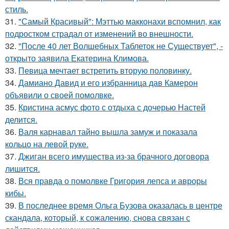
стиль.
31.
"Самый Красивый": Мэттью макконахи вспомнил, как
подростком страдал от изменений во внешности.
32.
"После 40 лет Волшебных Таблеток не Существует", -
открыто заявила Екатерина Климова.
33.
Певица мечтает встретить вторую половинку.
34.
Дамиано Давид и его избранница дав Камерон
объявили о своей помолвке.
35.
Кристина асмус фото с отдыха с дочерью Настей
делится.
36.
Валя карнавал тайно вышла замуж и показала
кольцо на левой руке.
37.
Джиган всего имущества из-за брачного договора
лишится.
38.
Вся правда о помолвке Григория лепса и авроры
кибы.
39.
В последнее время Ольга Бузова оказалась в центре
скандала, который, к сожалению, снова связан с