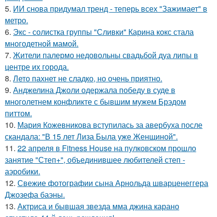
5.
ИИ снова придумал тренд - теперь всех "Зажимает" в
метро.
6.
Экс - солистка группы "Сливки" Карина кокс стала
многодетной мамой.
7.
Жители палермо недовольны свадьбой дуа липы в
центре их города.
8.
Лето пахнет не сладко, но очень приятно.
9.
Анджелина Джоли одержала победу в суде в
многолетнем конфликте с бывшим мужем Брэдом
питтом.
10.
Мария Кожевникова вступилась за авербуха после
скандала: "В 15 лет Лиза Была уже Женщиной".
11.
22 апреля в Fitness House на пулковском прошло
занятие "Степ+", объединившее любителей степ -
аэробики.
12.
Свежие фотографии сына Арнольда шварценеггера
Джозефа баэны.
13.
Актриса и бывшая звезда мма джина карано