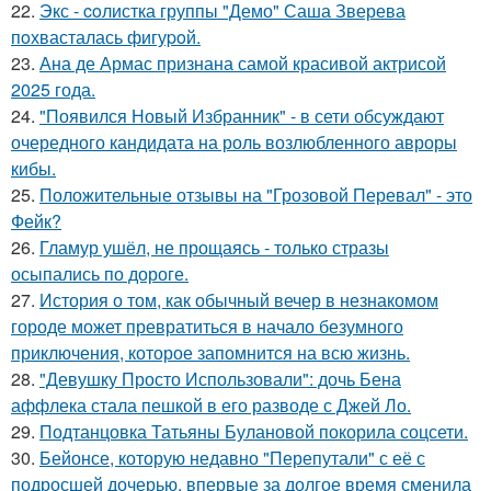
22.
Экс - coлистка группы "Демо" Саша Зверева
пoхвасталась фигуpoй.
23.
Ана де Армас признана самой красивой актрисой
2025 года.
24.
"Появился Новый Избранник" - в сети обсуждают
очередного кандидата на роль возлюбленного авроры
кибы.
25.
Положительные отзывы на "Грозовой Перевал" - это
Фейк?
26.
Гламур ушёл, не прощаясь - только стразы
осыпались по дороге.
27.
История о том, как обычный вечер в незнакомом
городе может превратиться в начало безумного
приключения, которое запомнится на всю жизнь.
28.
"Девушку Просто Использовали": дочь Бена
аффлека стала пешкой в его разводе с Джей Ло.
29.
Подтанцовка Татьяны Булановой покорила соцсети.
30.
Бейонсе, которую недавно "Перепутали" с её с
подросшей дочерью, впервые за долгое время сменила