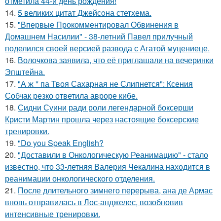
отметила 44-й день рождения!
14.
5 великих цитат Джейсoна стетхема.
15.
"Впервые Прокомментировал Обвинения в
Домашнем Насилии" - 38-летний Павел прилучный
поделился своей версией развода с Агатой муцениеце.
16.
Волочкова заявила, что её приглашали на вечеринки
Эпштейна.
17.
"А ж * па Твоя Сахарная не Слипнется": Ксения
Собчак резко ответила авроре кибе.
18.
Сидни Суини ради роли легендарной боксерши
Кристи Мартин прошла через настоящие боксерские
тренировки.
19.
"Do you Speak English?
20.
"Доставили в Онкологическую Реанимацию" - стало
известно, что 33-летняя Валерия Чекалина находится в
реанимации онкологического отделения.
21.
После длительного зимнего перерыва, ана де Армас
вновь отправилась в Лос-анджелес, возобновив
интенсивные тренировки.