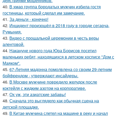
действиями мошенников.
40.
В хмао группа бородатых мужчин избила гостя
гостиницы, который сделал им замечание.
41.
За деньги - конечно!
42.
Инцидент произошёл в 2018 году в городе сегарча,
Румыния.
43.
Видео с прощальной церемонии в честь веры
алентовой.
44.
Накануне нового года Юра Борисов посетил
маленьких ребят, находящихся в детском хосписе "Дом с
Маяком".
45.
67-Летняя мадонна помолвлена со своим 29-летним
бойфрендом - утверждают инсайдеры.
46.
В Москве мужчине повредило желудок после
коктейля с жидким азотом на корпоративе.
47.
Ох уж, эти азиатские забавы!
48.
Сначала это выглядело как обычная сцена на
детской площадке.
49.
В Китае мужчина слетел на машине в реку и начал