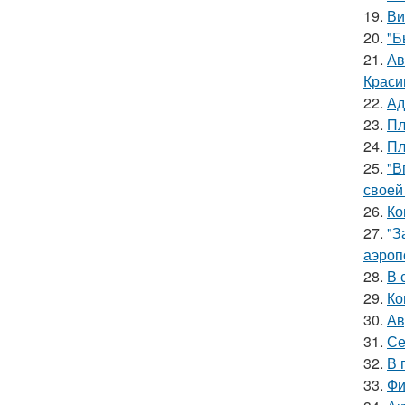
19.
Ви
20.
"Б
21.
Ав
Краси
22.
Ад
23.
Пл
24.
Пл
25.
"В
своей
26.
Ко
27.
"З
аэроп
28.
В 
29.
Ко
30.
Ав
31.
Се
32.
В 
33.
Фи