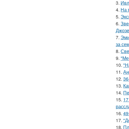
3.
Ивл
4.
На 
5.
Экс
6.
Звe
Джоз
7.
Эми
за се
8.
Све
9.
"Ме
10.
"Н
11.
Ан
12.
36
13.
Ка
14.
Пе
15.
17
рассл
16.
49
17.
"Д
18.
Пл