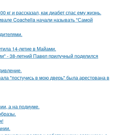
 кг и рассказал, как диабет спас ему жизнь.
ивале Coachella начали называть "Самой
одителями.
етила 14-летие в Майами.
" - 38-летний Павел прилучный поделился
дивление.
ала "постучись в мою дверь" была арестована в
ии, а на подиуме.
образы.
я!
ании.