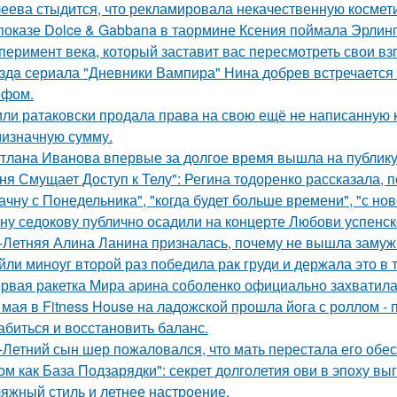
еева стыдится, что рекламировала некачественную космети
показе Dolce & Gabbana в таормине Ксения поймала Эрлинг
перимент века, который заставит вас пересмотреть свои вз
здa сериала "Дневники Вампира" Нина добрев встречается
ефом.
ли ратаковски продала права на свою ещё не написанную кн
мизначную сумму.
тлана Иванова впервые за долгое время вышла на публику 
ня Смущает Доступ к Телу": Регина тодоренко рассказала, п
ачну с Понедельника", "когда будет больше времени", "с но
ну седокову публично осадили на концерте Любови успенск
-Летняя Алина Ланина призналась, почему не вышла замуж 
йли миноуг второй раз победила рак груди и держала это в т
рвая ракетка Мира арина соболенко официально захватила
 мая в Fitness House на ладожской прошла йога с роллом - 
абиться и восстановить баланс.
-Летний сын шер пожаловался, что мать перестала его обес
ом как База Подзарядки": секрет долголетия ови в эпоху вы
яжный стиль и летнее настроение.