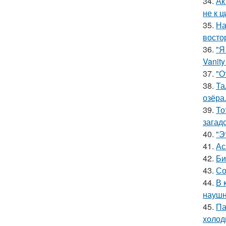
34.
Ак
не к 
35.
На
восто
36.
"Я
Vanity 
37.
"О
38.
Та
озёра
39.
То
загад
40.
"Э
41.
Ас
42.
Би
43.
Со
44.
В 
наушн
45.
Па
холод