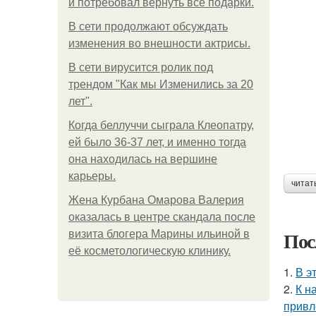
и потребовал вернуть все подарки.
В сети продолжают обсуждать
изменения во внешности актрисы.
В сети вирусится ролик под
трендом "Как мы Изменились за 20
лет".
Когда беллуччи сыграла Клеопатру,
ей было 36-37 лет, и именно тогда
она находилась на вершине
карьеры.
читат
Жена Курбана Омарова Валерия
оказалась в центре скандала после
Пос
визита блогера Марины ильиной в
её косметологическую клинику.
1.
В э
2.
К н
привл