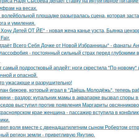
триса Надя Сысоева делает ставку на интуитивное питание
цифрам на весах.
 волейбольной площадке разыгралась сцена, которая заста
рга и умиления.
 Хочу Детей ОТ ЙЕ" - новая жена канье уэста, Бьянка ценз
Fair.
тдаёт Всего Себя Дочке от Новой Избранницы" - фанаты Ан
лассофобия - постоянный сильный страх перед глубокими в
.
т самый подростковый апдейт: ноги скрестила "По-новому" 
очной и опасной.
то ужасающе и разрушительно!
лан бижоев, который играл в "Даёшь Молодёжь", теперь ра
кини - раздор: купальник мамы в аквапарке вызвал споры в 
седов выступил против появления Маргариты овсянниково
красноярском крае женщина - пассажир вступила в конфлик
ики.
вел воля вместе с двенадцатилетним сыном Робертом отпр
ный регион земли - приветливую Якутию.