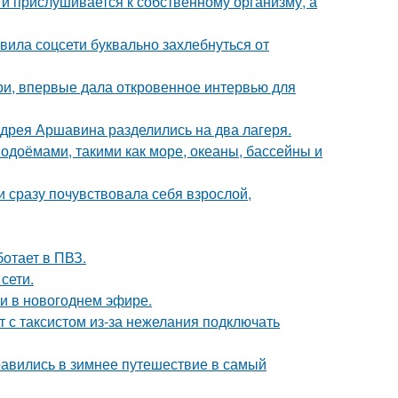
 и прислушивается к собственному организму, а
вила соцсети буквально захлебнуться от
ори, впервые дала откровенное интервью для
дрея Аршавина разделились на два лагеря.
одоёмами, такими как море, океаны, бассейны и
и сразу почувствовала себя взрослой,
ботает в ПВЗ.
сети.
и в новогоднем эфире.
т с таксистом из-за нежелания подключать
авились в зимнее путешествие в самый