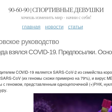
90-60-90 | СПОРТИВНЫЕ ДЕВУШКИ
хочешь изменить мир - начни с себя!
главная
новости
статьи
овское руководство
уда взялся COVID-19. Предпосылки. Осно
дителем COVID-19 является SARS-CoV-2 из семейства коро
 SARS-CoV (их геномы схожи примерно на 79%), и вирус M
ы с геномом, представленным одноцепочечной (+)РНК, нук
уру.