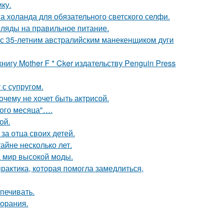
ку.
а холанда для обязательного светского селфи.
гляды на правильное питание.
 с 35-летним австралийским манекенщиком дуги
игу Mother F * Cker издательству Penguin Press
с супругом.
очему не хочет быть актрисой.
вого месяца"….
ой.
за отца своих детей.
айне несколько лет.
 мир высокой моды.
практика, которая помогла замедлиться,
печивать.
горания.