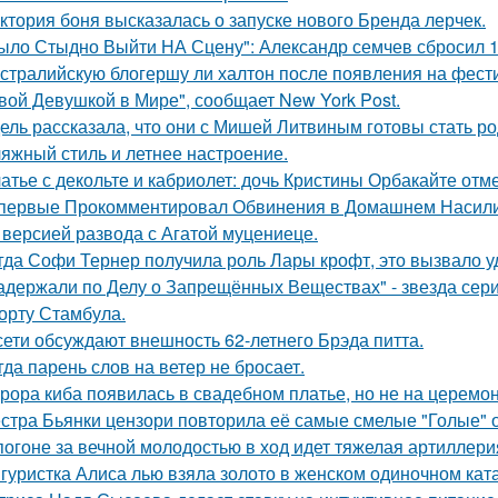
ктория боня высказалась о запуске нового Бренда лерчек.
ыло Стыдно Выйти НА Сцену": Александр семчев сбросил 100
стралийскую блогершу ли халтон после появления на фест
вой Девушкой в Мире", сообщает New York Post.
ель рассказала, что они с Мишей Литвиным готовы стать р
яжный стиль и летнее настроение.
атье с декольте и кабриолет: дочь Кристины Орбакайте отм
первые Прокомментировал Обвинения в Домашнем Насилии
 версией развода с Агатой муцениеце.
гда Софи Тернер получила роль Лары крофт, это вызвало у
адержали по Делу о Запрещённых Веществах" - звезда сери
орту Стамбула.
сети обсуждают внешность 62-летнего Брэда питта.
гда парень слов на ветер не бросает.
рора киба появилась в свадебном платье, но не на церемон
стра Бьянки цензори повторила её самые смелые "Голые" 
погоне за вечной молодостью в ход идет тяжелая артиллери
гуристка Алиса лью взяла золото в женском одиночном кат